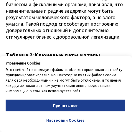
бизнесом и фискальными органами, признавая, что
незначительные и редкие задержки могут быть
результатом человеческого фактора, а не злого
умысла. Такой подход способствует построению
доверительных отношений и дополнительно
стимулирует бизнес к добровольной легализации.
Таблица 2: Ключевые даты и этапы
внедрения реформы для предпринимателей
Управление Cookies
Этот веб-сайт использует файлы cookie, которые помогают сайту
функционировать правильно. Некоторые из этих файлов cookie
Дата / Период
Событие / Изменение
Правова
являются необходимыми и не могут быть отключены, в то время
как другие помогают нам улучшить ваш опыт, предоставляя
информацию о том, как используется сайт.
Обязательное 
ПП-247
внедрение QR-кодов и 
технологии «Tap to Pay» 
для розничной 
Принять все
Настройки Cookies
1 ноября 2025 г.
Запуск пилотного 
ПП-247
проекта по 
ежедневным выплатам 