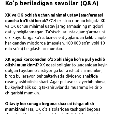
Ko'p beriladigan savollar (Q&A)
XK va OK ochish uchun minimal ustav jamg'armasi
qancha bo'lishi kerak?
O'zbekiston qonunchiligida XK
va OK uchun minimal ustav jamg'armasining miqdori
qat'iy belgilanmagan. Ta'sischilar ustav jamg'armasini
o'z ixtiyorlariga ko'ra, biznes ehtiyojlaridan kelib chiqib
har qanday miqdorda (masalan, 100 000 so'm yoki 10
mln so'm) belgilashlari mumkin.
XK egasi korxonadan o'z xohishiga ko'ra pul yechib
olishi mumkinmi?
XK egasi soliqlar to'langanidan keyin
qolgan foydani o'z ixtiyoriga ko'ra ishlatishi mumkin,
biroq bu jarayon buhgalteriyada dividend shaklida
rasmiylashtirilishi shart. Agar pul asossiz yechib olinsa,
bu keyinchalik soliq tekshiruvlarida muammo keltirib
chiqarishi mumkin.
Oilaviy korxonaga begona shaxsni ishga olish
mumkinmi?
Ha, OK o'z a'zolaridan tashqari begona