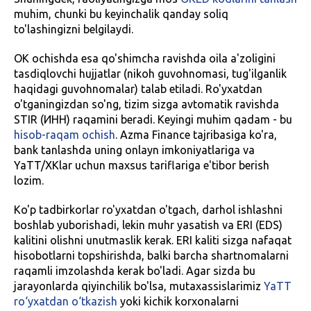
muhim, chunki bu keyinchalik qanday soliq
to'lashingizni belgilaydi.
OK ochishda esa qo'shimcha ravishda oila a'zoligini
tasdiqlovchi hujjatlar (nikoh guvohnomasi, tug'ilganlik
haqidagi guvohnomalar) talab etiladi. Ro'yxatdan
o'tganingizdan so'ng, tizim sizga avtomatik ravishda
STIR (ИНН) raqamini beradi. Keyingi muhim qadam - bu
hisob-raqam ochish
. Azma Finance tajribasiga ko'ra,
bank tanlashda uning onlayn imkoniyatlariga va
YaTT/XKlar uchun maxsus tariflariga e'tibor berish
lozim.
Ko'p tadbirkorlar ro'yxatdan o'tgach, darhol ishlashni
boshlab yuborishadi, lekin muhr yasatish va ERI (EDS)
kalitini olishni unutmaslik kerak. ERI kaliti sizga nafaqat
hisobotlarni topshirishda, balki barcha shartnomalarni
raqamli imzolashda kerak bo'ladi. Agar sizda bu
jarayonlarda qiyinchilik bo'lsa, mutaxassislarimiz
YaTT
ro‘yxatdan o‘tkazish
yoki kichik korxonalarni