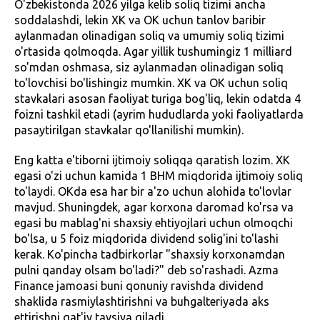
O'zbekistonda 2026 yilga kelib soliq tizimi ancha
soddalashdi, lekin XK va OK uchun tanlov baribir
aylanmadan olinadigan soliq va umumiy soliq tizimi
o'rtasida qolmoqda. Agar yillik tushumingiz 1 milliard
so'mdan oshmasa, siz aylanmadan olinadigan soliq
to'lovchisi bo'lishingiz mumkin. XK va OK uchun soliq
stavkalari asosan faoliyat turiga bog'liq, lekin odatda 4
foizni tashkil etadi (ayrim hududlarda yoki faoliyatlarda
pasaytirilgan stavkalar qo'llanilishi mumkin).
Eng katta e'tiborni ijtimoiy soliqqa qaratish lozim. XK
egasi o'zi uchun kamida 1 BHM miqdorida ijtimoiy soliq
to'laydi. OKda esa har bir a'zo uchun alohida to'lovlar
mavjud. Shuningdek, agar korxona daromad ko'rsa va
egasi bu mablag'ni shaxsiy ehtiyojlari uchun olmoqchi
bo'lsa, u 5 foiz miqdorida dividend solig'ini to'lashi
kerak. Ko'pincha tadbirkorlar "shaxsiy korxonamdan
pulni qanday olsam bo'ladi?" deb so'rashadi. Azma
Finance jamoasi buni qonuniy ravishda dividend
shaklida rasmiylashtirishni va buhgalteriyada aks
ettirishni qat'iy tavsiya qiladi.