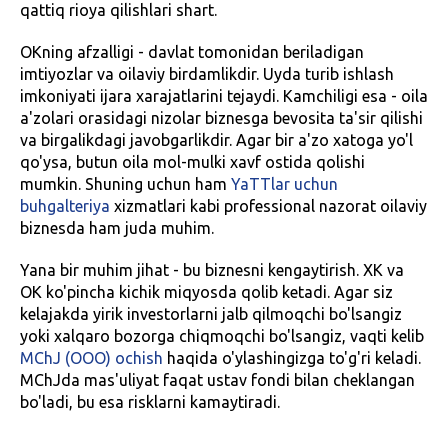
qattiq rioya qilishlari shart.
OKning afzalligi - davlat tomonidan beriladigan
imtiyozlar va oilaviy birdamlikdir. Uyda turib ishlash
imkoniyati ijara xarajatlarini tejaydi. Kamchiligi esa - oila
a'zolari orasidagi nizolar biznesga bevosita ta'sir qilishi
va birgalikdagi javobgarlikdir. Agar bir a'zo xatoga yo'l
qo'ysa, butun oila mol-mulki xavf ostida qolishi
mumkin. Shuning uchun ham
YaTTlar uchun
buhgalteriya
xizmatlari kabi professional nazorat oilaviy
biznesda ham juda muhim.
Yana bir muhim jihat - bu biznesni kengaytirish. XK va
OK ko'pincha kichik miqyosda qolib ketadi. Agar siz
kelajakda yirik investorlarni jalb qilmoqchi bo'lsangiz
yoki xalqaro bozorga chiqmoqchi bo'lsangiz, vaqti kelib
MChJ (OOO) ochish
haqida o'ylashingizga to'g'ri keladi.
MChJda mas'uliyat faqat ustav fondi bilan cheklangan
bo'ladi, bu esa risklarni kamaytiradi.