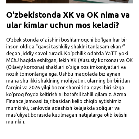
O‘zbekistonda XK va OK nima va
ular kimlar uchun mos keladi?
O‘zbekistonda o‘z ishini boshlamoqchi bo‘lgan har bir
inson oldida "qaysi tashkiliy shaklni tanlasam ekan?"
degan jiddiy savol turadi. Ko‘pchilik odatda YaTT yoki
MChJ haqida eshitgan, lekin XK (Xususiy korxona) va OK
(Oilaviy korxona) shakllari o‘ziga xos imkoniyatlari va
nozik tomonlariga ega. Ushbu maqolada biz aynan
mana shu ikki shaklning mohiyatini, ularning bir-biridan
farqini va 2026 yilgi bozor sharoitida qaysi biri sizga
ko‘proq foyda keltirishini batafsil tahlil qilamiz. Azma
Finance jamoasi tajribasidan kelib chiqib aytishimiz
mumkinki, tanlovda adashish kelajakda soliqlar va
mas’uliyat borasida kutilmagan natijalarga olib kelishi
mumkin.