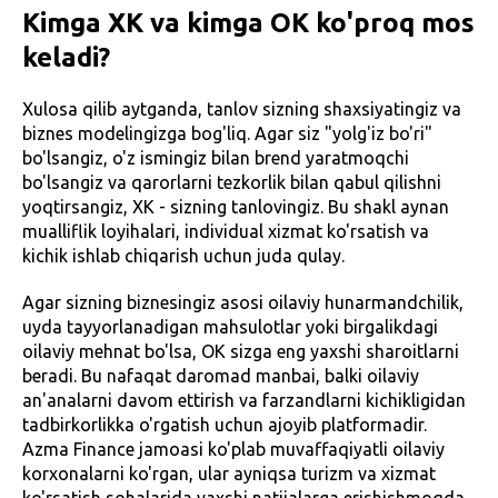
Kimga XK va kimga OK ko'proq mos
keladi?
Xulosa qilib aytganda, tanlov sizning shaxsiyatingiz va
biznes modelingizga bog'liq. Agar siz "yolg'iz bo'ri"
bo'lsangiz, o'z ismingiz bilan brend yaratmoqchi
bo'lsangiz va qarorlarni tezkorlik bilan qabul qilishni
yoqtirsangiz, XK - sizning tanlovingiz. Bu shakl aynan
mualliflik loyihalari, individual xizmat ko'rsatish va
kichik ishlab chiqarish uchun juda qulay.
Agar sizning biznesingiz asosi oilaviy hunarmandchilik,
uyda tayyorlanadigan mahsulotlar yoki birgalikdagi
oilaviy mehnat bo'lsa, OK sizga eng yaxshi sharoitlarni
beradi. Bu nafaqat daromad manbai, balki oilaviy
an'analarni davom ettirish va farzandlarni kichikligidan
tadbirkorlikka o'rgatish uchun ajoyib platformadir.
Azma Finance jamoasi ko'plab muvaffaqiyatli oilaviy
korxonalarni ko'rgan, ular ayniqsa turizm va xizmat
ko'rsatish sohalarida yaxshi natijalarga erishishmoqda.