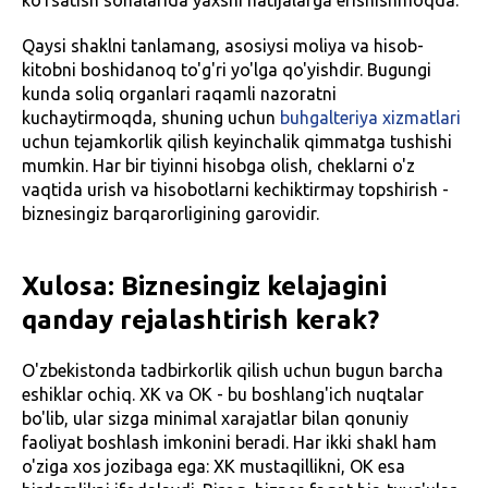
Qaysi shaklni tanlamang, asosiysi moliya va hisob-
kitobni boshidanoq to'g'ri yo'lga qo'yishdir. Bugungi
kunda soliq organlari raqamli nazoratni
kuchaytirmoqda, shuning uchun
buhgalteriya xizmatlari
uchun tejamkorlik qilish keyinchalik qimmatga tushishi
mumkin. Har bir tiyinni hisobga olish, cheklarni o'z
vaqtida urish va hisobotlarni kechiktirmay topshirish -
biznesingiz barqarorligining garovidir.
Xulosa: Biznesingiz kelajagini
qanday rejalashtirish kerak?
O'zbekistonda tadbirkorlik qilish uchun bugun barcha
eshiklar ochiq. XK va OK - bu boshlang'ich nuqtalar
bo'lib, ular sizga minimal xarajatlar bilan qonuniy
faoliyat boshlash imkonini beradi. Har ikki shakl ham
o'ziga xos jozibaga ega: XK mustaqillikni, OK esa