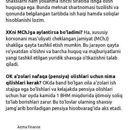
shaxslarni ham yollanma ishchi sifatida ishga olish
huquqiga ega. Bunda mehnat shartnomasi tuzilishi va
qonunda belgilangan tartibda ish haqi hamda soliqlar
hisoblanishi lozim.
XKni MChJga aylantirsa bo'ladimi?
Ha, xususiy
korxonani mas'uliyati cheklangan jamiyat (MChJ)
shakliga qayta tashkil etish mumkin. Bu jarayon qayta
ro'yxatdan o'tishni va barcha huquq va majburiyatlarni
yangi tashkil etilgan yuridik shaxsga o'tkazishni talab
qiladi.
OK a'zolari nafaqa (pensiya) olishlari uchun nima
qilishlari kerak?
OKda band bo'lgan oila a'zolari ish
stajiga ega bo'lishlari va kelajakda pensiya olishlari
uchun har oyda kamida 1 BHM miqdorida ijtimoiy soliq
to'lab borishlari zarur. Bu to'lovlar ularning shaxsiy
jamg'arib boriladigan pensiya hisobvarag'ida aks etadi.
Azma Finance