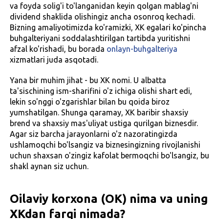
va foyda solig'i to'langanidan keyin qolgan mablag'ni
dividend shaklida olishingiz ancha osonroq kechadi.
Bizning amaliyotimizda ko'ramizki, XK egalari ko'pincha
buhgalteriyani soddalashtirilgan tartibda yuritishni
afzal ko'rishadi, bu borada
onlayn-buhgalteriya
xizmatlari juda asqotadi.
Yana bir muhim jihat - bu XK nomi. U albatta
ta'sischining ism-sharifini o'z ichiga olishi shart edi,
lekin so'nggi o'zgarishlar bilan bu qoida biroz
yumshatilgan. Shunga qaramay, XK baribir shaxsiy
brend va shaxsiy mas'uliyat ustiga qurilgan biznesdir.
Agar siz barcha jarayonlarni o'z nazoratingizda
ushlamoqchi bo'lsangiz va biznesingizning rivojlanishi
uchun shaxsan o'zingiz kafolat bermoqchi bo'lsangiz, bu
shakl aynan siz uchun.
Oilaviy korxona (OK) nima va uning
XKdan farqi nimada?