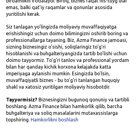
birdamlikni ifodalaydi. Biroq, biznes faqat his-tuyg'ular
emas, balki qat'iy raqamlar va qonunlar asosida
yuritilishi kerak.
Siz tanlagan yo'lingizda moliyaviy muvaffaqiyatga
erishishingiz uchun doimo bilimingizni oshirib boring va
professionallarga tayaning. Biz, Azma Finance jamoasi,
sizning biznesingiz o'sishi, soliqlaringiz to'g'ri
hisoblanishi va buhgalteriyangizda tartib bo'lishi uchun
doimo tayyormiz. To'g'ri tanlov va professional yordam
bilan har qanday kichik korxona kelajakda katta
imperiyaga aylanishi mumkin. Esingizda bo'lsin,
muvaffaqiyatli biznes - bu to'g'ri tanlangan huquqiy
shakl va xatosiz yuritilgan moliyaviy hisobotdir.
Tayyormisiz?
Biznesingizni bugunoq qonuniy va tartibli
boshlang. Azma Finance bilan hamkorlik qilib, barcha
buhgalteriya va soliq masalalarini mutaxassislarga
topshiring.
Hamkorlikni boshlash