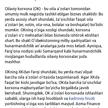
Oilaviy korxona (OK) - bu oila a'zolari tomonidan
umumiy mulk negizida tashkil etilgan biznes shaklidir. Bu
yerda asosiy shart shundaki, ta'sischilar faqat oila
a'zolari (er, xotin, ota-ona, bolalar va boshqalar) bo'lishi
mumkin. OKning o'ziga xosligi shundaki, korxona
a'zolari o'z mehnatlari bilan biznesda ishtirok etishlari
shart. Bu shakl O'zbekistonning milliy qadriyatlari va
hunarmandchilik an'analariga juda mos keladi. Ayniqsa,
Farg'ona vodiysi yoki Samarqand kabi hunarmandchilik
rivojlangan hududlarda oilaviy korxonalar juda
mashhur.
OKning XKdan farqi shundaki, bu yerda mas'uliyat
barcha oila a'zolari o'rtasida taqsimlanadi. Agar XKda
faqat bir kishi javobgar bo'lsa, OKda barcha ta'sischilar
korxona majburiyatlari bo'yicha birgalikda javob
berishadi. Shuningdek, OK a'zolari korxonada ishlashlari
sababli, ularga ish haqi hisoblash va
kadroviy hisob
yuritishning o'ziga xos tartiblari mavjud. Azma Finance