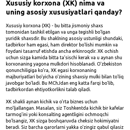
Xususiy korxona (XK) nima va
uning asosiy xususiyatlari qanday?
Xususiy korxona (XK) - bu bitta jismoniy shaxs
tomonidan tashkil etilgan va unga tegishli bo'lgan
yuridik shaxsdir. Bu shaklning asosiy ustunligi shundaki,
tadbirkor ham egasi, ham direktor bo'lishi mumkin va
foydani tasarruf etishda ancha erkinroqdir. XK ochish
uchun sizga kamida bitta ta'sischi kerak va u aynan shu
korxonaning yagona mulkdori hisoblanadi. O'zbekiston
qonunchiligiga ko'ra, XK egasi korxonaning
majburiyatlari bo'yicha o'zining shaxsiy mulki bilan to'liq
javobgar bo'ladi. Bu MChJdan eng katta farqi bo'lib,
tadbirkordan ehtiyotkorlikni talab qiladi.
XK shakli aynan kichik va o'rta biznes uchun
mo'ljallangan. Masalan, siz Toshkentda kichik bir kafelar
tarmog'ini yoki konsalting agentligini ochmoqchi
bo'lsangiz, XK sizga boshqaruvda cheksiz hokimiyatni
beradi. Siz barcha qarorlarni yakka o'zingiz qabul qilasiz