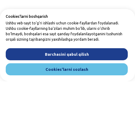
Cookies'larni boshqarish
Ushbu veb-sayt to‘g‘ri ishlashi uchun cookie-fayllardan foydalanadi.
Ushbu cookie-fayllarning ba’zilari muhim bo‘lib, ularni o‘chirib
bo‘lmaydi, boshqalari esa sayt qanday foydalanilayotganini tushunish
orqali sizning tajribangizni yaxshilashga yordam beradi.
Barchasini qabul qilish
Cookies'larni sozlash