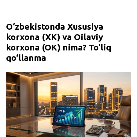
O‘zbekistonda Xususiya
korxona (XK) va Oilaviy
korxona (OK) nima? To‘liq
qo‘llanma