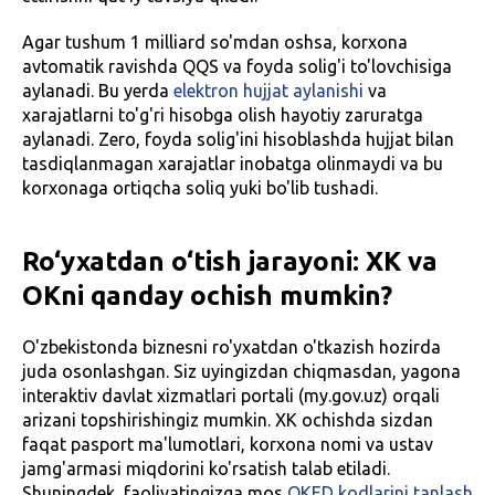
Agar tushum 1 milliard so'mdan oshsa, korxona
avtomatik ravishda QQS va foyda solig'i to'lovchisiga
aylanadi. Bu yerda
elektron hujjat aylanishi
va
xarajatlarni to'g'ri hisobga olish hayotiy zaruratga
aylanadi. Zero, foyda solig'ini hisoblashda hujjat bilan
tasdiqlanmagan xarajatlar inobatga olinmaydi va bu
korxonaga ortiqcha soliq yuki bo'lib tushadi.
Ro‘yxatdan o‘tish jarayoni: XK va
OKni qanday ochish mumkin?
O'zbekistonda biznesni ro'yxatdan o'tkazish hozirda
juda osonlashgan. Siz uyingizdan chiqmasdan, yagona
interaktiv davlat xizmatlari portali (my.gov.uz) orqali
arizani topshirishingiz mumkin. XK ochishda sizdan
faqat pasport ma'lumotlari, korxona nomi va ustav
jamg'armasi miqdorini ko'rsatish talab etiladi.
Shuningdek, faoliyatingizga mos
OKED kodlarini tanlash