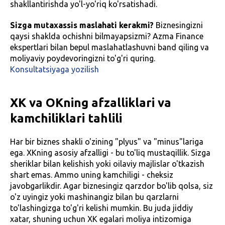
shakllantirishda yo'l-yo'riq ko'rsatishadi.
Sizga mutaxassis maslahati kerakmi?
Biznesingizni
qaysi shaklda ochishni bilmayapsizmi? Azma Finance
ekspertlari bilan bepul maslahatlashuvni band qiling va
moliyaviy poydevoringizni to'g'ri quring.
Konsultatsiyaga yozilish
XK va OKning afzalliklari va
kamchiliklari tahlili
Har bir biznes shakli o'zining "plyus" va "minus"lariga
ega. XKning asosiy afzalligi - bu to'liq mustaqillik. Sizga
sheriklar bilan kelishish yoki oilaviy majlislar o'tkazish
shart emas. Ammo uning kamchiligi - cheksiz
javobgarlikdir. Agar biznesingiz qarzdor bo'lib qolsa, siz
o'z uyingiz yoki mashinangiz bilan bu qarzlarni
to'lashingizga to'g'ri kelishi mumkin. Bu juda jiddiy
xatar, shuning uchun XK egalari moliya intizomiga