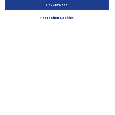
Принять все
Настройки Cookies
Пишите и звоните нам. Мы очень
любим общаться с нашими
Клиентами. :)
Телефон:
(+998) 33-100-13-13