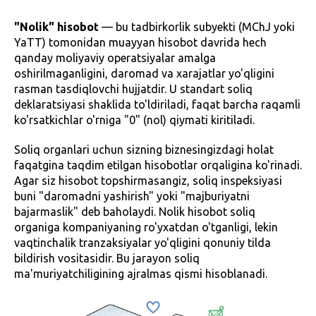
"Nolik" hisobot
— bu tadbirkorlik subyekti (MChJ yoki
YaTT) tomonidan muayyan hisobot davrida hech
qanday moliyaviy operatsiyalar amalga
oshirilmaganligini, daromad va xarajatlar yo'qligini
rasman tasdiqlovchi hujjatdir. U standart soliq
deklaratsiyasi shaklida to'ldiriladi, faqat barcha raqamli
ko'rsatkichlar o'rniga "0" (nol) qiymati kiritiladi.
Soliq organlari uchun sizning biznesingizdagi holat
faqatgina taqdim etilgan hisobotlar orqaligina ko'rinadi.
Agar siz hisobot topshirmasangiz, soliq inspeksiyasi
buni "daromadni yashirish" yoki "majburiyatni
bajarmaslik" deb baholaydi. Nolik hisobot soliq
organiga kompaniyaning ro'yxatdan o'tganligi, lekin
vaqtinchalik tranzaksiyalar yo'qligini qonuniy tilda
bildirish vositasidir. Bu jarayon soliq
ma'muriyatchiligining ajralmas qismi hisoblanadi.