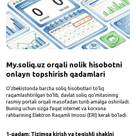
My.soliq.uz orqali nolik hisobotni
onlayn topshirish qadamlari
O'zbekistonda barcha soliq hisobotlari to'liq
raqamlashtirilgan bo'lib, davlat soliq qo'mitasining
rasmiy portali orqali masofadan turib amalga oshiriladi.
Buning uchun sizga faqat internet va korxona
rahbarining Elektron Raqamli Imzosi (ERI) kerak bo'ladi.
1-qadam: Tizimga kirish va tegishli shaklni