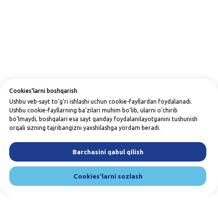
Cookies'larni boshqarish
Ushbu veb-sayt to‘g‘ri ishlashi uchun cookie-fayllardan foydalanadi.
Ushbu cookie-fayllarning ba’zilari muhim bo‘lib, ularni o‘chirib
bo‘lmaydi, boshqalari esa sayt qanday foydalanilayotganini tushunish
orqali sizning tajribangizni yaxshilashga yordam beradi.
Barchasini qabul qilish
Cookies'larni sozlash