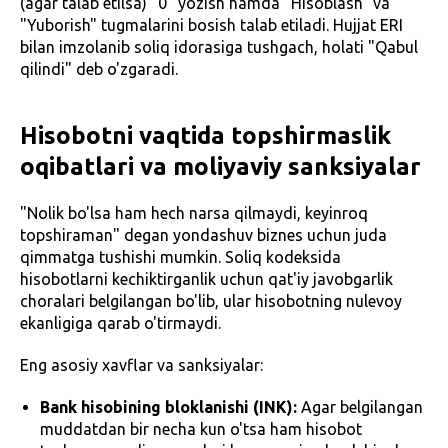
(agar talab etilsa) "0" yozish hamda "Hisoblash" va
"Yuborish" tugmalarini bosish talab etiladi. Hujjat ERI
bilan imzolanib soliq idorasiga tushgach, holati "Qabul
qilindi" deb o'zgaradi.
Hisobotni vaqtida topshirmaslik
oqibatlari va moliyaviy sanksiyalar
"Nolik bo'lsa ham hech narsa qilmaydi, keyinroq
topshiraman" degan yondashuv biznes uchun juda
qimmatga tushishi mumkin. Soliq kodeksida
hisobotlarni kechiktirganlik uchun qat'iy javobgarlik
choralari belgilangan bo'lib, ular hisobotning nulevoy
ekanligiga qarab o'tirmaydi.
Eng asosiy xavflar va sanksiyalar:
Bank hisobining bloklanishi (INK):
Agar belgilangan
muddatdan bir necha kun o'tsa ham hisobot