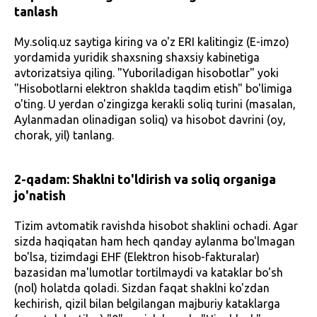
tanlash
My.soliq.uz saytiga kiring va o'z ERI kalitingiz (E-imzo)
yordamida yuridik shaxsning shaxsiy kabinetiga
avtorizatsiya qiling. "Yuboriladigan hisobotlar" yoki
"Hisobotlarni elektron shaklda taqdim etish" bo'limiga
o'ting. U yerdan o'zingizga kerakli soliq turini (masalan,
Aylanmadan olinadigan soliq) va hisobot davrini (oy,
chorak, yil) tanlang.
2-qadam: Shaklni to'ldirish va soliq organiga
jo'natish
Tizim avtomatik ravishda hisobot shaklini ochadi. Agar
sizda haqiqatan ham hech qanday aylanma bo'lmagan
bo'lsa, tizimdagi EHF (Elektron hisob-fakturalar)
bazasidan ma'lumotlar tortilmaydi va kataklar bo'sh
(nol) holatda qoladi. Sizdan faqat shaklni ko'zdan
kechirish, qizil bilan belgilangan majburiy kataklarga