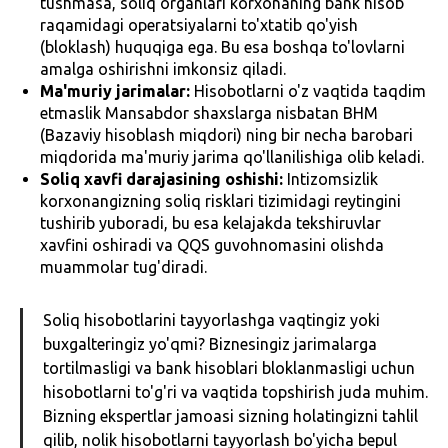
tushmasa, soliq organlari korxonaning bank hisob
raqamidagi operatsiyalarni to'xtatib qo'yish
(bloklash) huquqiga ega. Bu esa boshqa to'lovlarni
amalga oshirishni imkonsiz qiladi.
Ma'muriy jarimalar:
Hisobotlarni o'z vaqtida taqdim
etmaslik Mansabdor shaxslarga nisbatan BHM
(Bazaviy hisoblash miqdori) ning bir necha barobari
miqdorida ma'muriy jarima qo'llanilishiga olib keladi.
Soliq xavfi darajasining oshishi:
Intizomsizlik
korxonangizning soliq risklari tizimidagi reytingini
tushirib yuboradi, bu esa kelajakda tekshiruvlar
xavfini oshiradi va QQS guvohnomasini olishda
muammolar tug'diradi.
Soliq hisobotlarini tayyorlashga vaqtingiz yoki
buxgalteringiz yo'qmi? Biznesingiz jarimalarga
tortilmasligi va bank hisoblari bloklanmasligi uchun
hisobotlarni to'g'ri va vaqtida topshirish juda muhim.
Bizning ekspertlar jamoasi sizning holatingizni tahlil
qilib, nolik hisobotlarni tayyorlash bo'yicha bepul