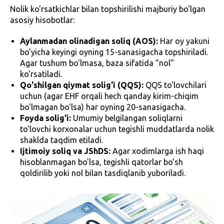
Nolik ko'rsatkichlar bilan topshirilishi majburiy bo'lgan
asosiy hisobotlar:
Aylanmadan olinadigan soliq (AOS):
Har oy yakuni
bo'yicha keyingi oyning 15-sanasigacha topshiriladi.
Agar tushum bo'lmasa, baza sifatida "nol"
ko'rsatiladi.
Qo'shilgan qiymat solig'i (QQS):
QQS to'lovchilari
uchun (agar EHF orqali hech qanday kirim-chiqim
bo'lmagan bo'lsa) har oyning 20-sanasigacha.
Foyda solig'i:
Umumiy belgilangan soliqlarni
to'lovchi korxonalar uchun tegishli muddatlarda nolik
shaklda taqdim etiladi.
Ijtimoiy soliq va JShDS:
Agar xodimlarga ish haqi
hisoblanmagan bo'lsa, tegishli qatorlar bo'sh
qoldirilib yoki nol bilan tasdiqlanib yuboriladi.