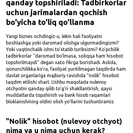
qanday topshiriladi: Tadbirkorlar
uchun jarimalardan qochish
bo'yicha to'liq qo'llanma
Yangi biznes ochdingiz-u, lekin hali faoliyatni
boshlashga yoki daromad olishga ulgurmadingizmi?
Yoki vaqtinchalik ishni to'xtatib turibsizmi? Ko'pchilik
tadbirkorlar "daromad bo'lmasa, soliqqa ham hisobot
topshirilmaydi" degan xato fikrga borishadi. Aslida,
qonunchilikka ko'ra, faoliyat yuritilmagan taqdirda ham
davlat organlariga majburiy ravishda "nolik" hisobot
taqdim etilishi shart. Ushbu maqolada nulevoy
otchyotni qanday qilib to'g'ri shakllantirish, qaysi
muddatlarda topshirish va bank hisob raqamlari
bloklanishining oldini olish yo'llarini tushuntiramiz.
"Nolik" hisobot (nulevoy otchyot)
nima va u nima uchun kerak?