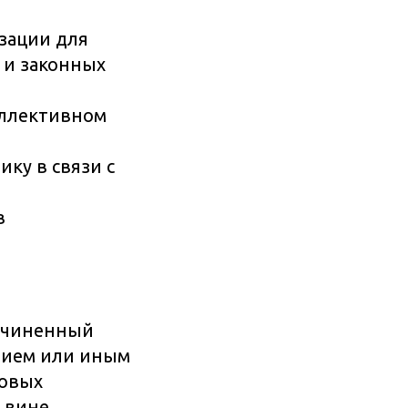
зации для
 и законных
оллективном
ку в связи с
в
ричиненный
нием или иным
довых
 вине.