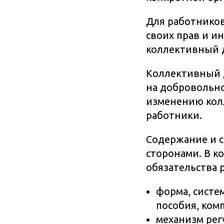
Для работников
своих прав и и
коллективный 
Коллективный 
на добровольн
изменению колл
работники.
Содержание и с
сторонами. В к
обязательства 
форма, систе
пособия, ком
механизм рег