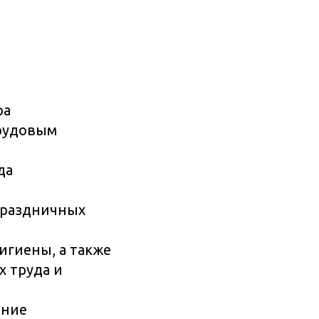
ра
трудовым
да
праздничных
игиены, а также
 труда и
ение