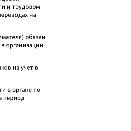
ти и трудовом
переводах на
мателя) обязан
 в организации
ов на учет в
и в органе по
за период