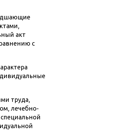
худшающие
ктами,
ьный акт
сравнению с
характера
ндивидуальные
ми труда,
ом, лечебно-
 специальной
видуальной