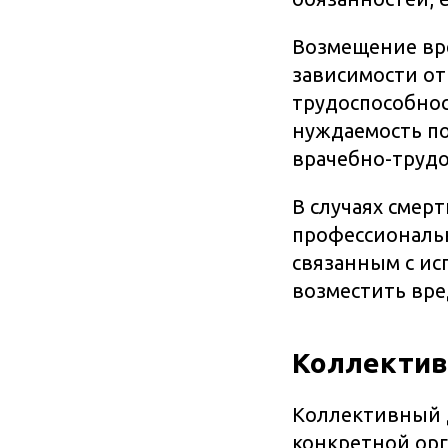
Возмещение вр
зависимости от
трудоспособнос
нуждаемость п
врачебно-трудо
В случаях смерт
профессиональ
связанным с ис
возместить вре
Коллектив
Коллективный д
конкретной орг