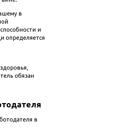
вшему в
ной
оспособности и
и определяется
здоровья,
тель обязан
отодателя
ботодателя в