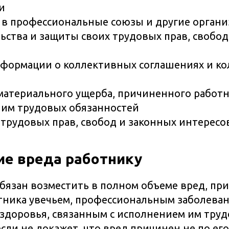
и
в профессиональные союзы и другие органи
ьства и защиты своих трудовых прав, свобод
формации о коллективных соглашениях и к
атериального ущерба, причиненного работни
им трудовых обязанностей
 трудовых прав, свобод и законных интересо
е вреда работнику
бязан возместить в полном объеме вред, п
тника увечьем, профессиональным заболева
здоровья, связанным с исполнением им тру
сли не докажет, что вред причинен не по его