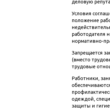
деловую репута
Условия соглаш
положение рабо
недействитель
работодателя н
нормативно-пр
Запрещается за
(вместо трудо
трудовые отно
Работники, зан
обеспечиваются
профилактическ
одеждой, спец
защиты и гигие