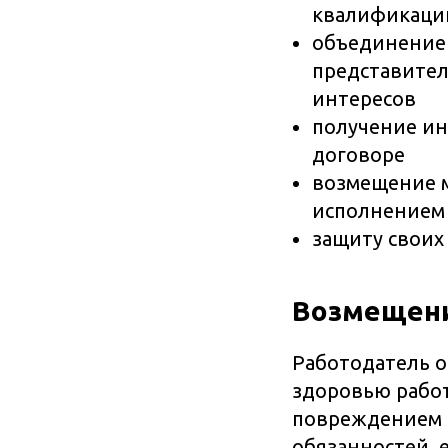
квалификаци
объединение 
представител
интересов
получение ин
договоре
возмещение м
исполнением 
защиту своих
Возмещени
Работодатель о
здоровью рабо
повреждением 
обязанностей, е