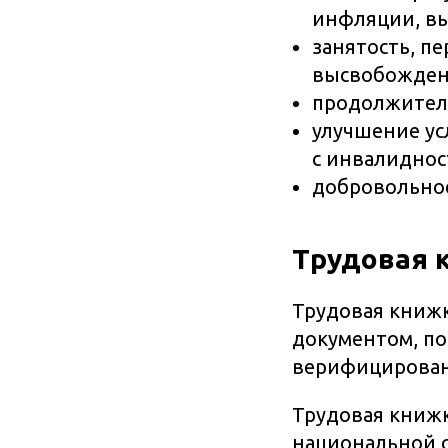
инфляции, в
занятость, п
высвобожден
продолжитель
улучшение ус
с инвалидност
добровольное
Трудовая 
Трудовая книж
документом, п
верифицированн
Трудовая книж
национальной 