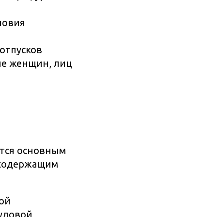
ловия
отпусков
ле женщин, лиц
ется основным
 содержащим
ой
рудовой