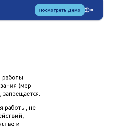
Посмотреть Демо
RU
ю работы
зания (мер
, запрещается.
я работы, не
ействий,
нство и