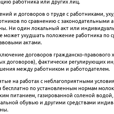
цию работника или других лиц.
ений и договоров о труде с работниками, у
тников по сравнению с законодательными а
ны. Ни один локальный акт или индивидуал
е может ухудшать положение работника по 
авовыми актами.
ключение договоров гражданско-правового 
вых договоров), фактически регулирующих и
шения между работником и работодателем.
ятые на работах с неблагоприятными условия
 бесплатно по установленным нормам молок
им питанием, газированной соленой водой,
иальной обувью и другими средствами инди
ны.