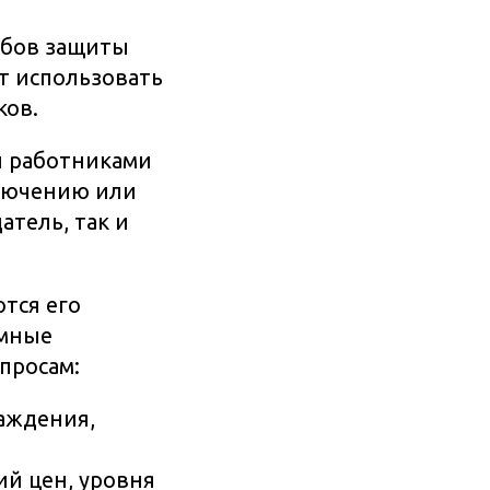
обов защиты
ет использовать
ков.
и работниками
ключению или
тель, так и
тся его
имные
просам:
раждения,
ий цен, уровня