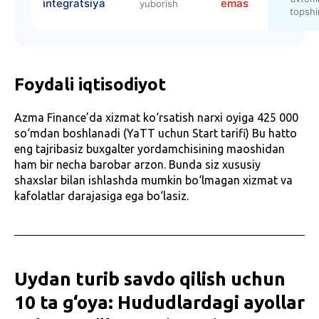
integratsiya
emas
yuborish
topshi
Foydali iqtisodiyot
Azma Finance’da xizmat ko‘rsatish narxi oyiga 425 000
so‘mdan boshlanadi (YaTT uchun Start tarifi) Bu hatto
eng tajribasiz buxgalter yordamchisining maoshidan
ham bir necha barobar arzon. Bunda siz xususiy
shaxslar bilan ishlashda mumkin bo‘lmagan xizmat va
kafolatlar darajasiga ega bo‘lasiz.
Uydan turib savdo qilish uchun
10 ta g‘oya: Hududlardagi ayollar