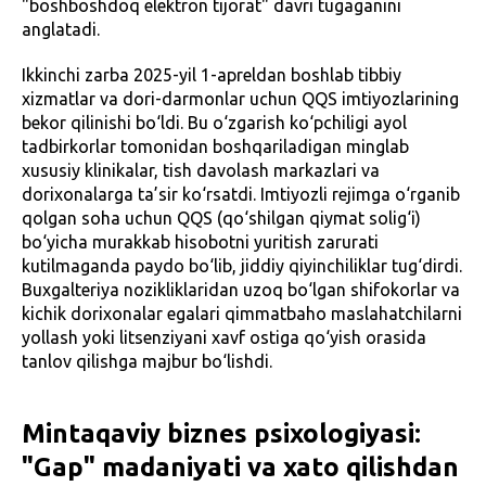
"boshboshdoq elektron tijorat" davri tugaganini
anglatadi.
Ikkinchi zarba 2025-yil 1-apreldan boshlab tibbiy
xizmatlar va dori-darmonlar uchun QQS imtiyozlarining
bekor qilinishi bo‘ldi. Bu o‘zgarish ko‘pchiligi ayol
tadbirkorlar tomonidan boshqariladigan minglab
xususiy klinikalar, tish davolash markazlari va
dorixonalarga ta’sir ko‘rsatdi. Imtiyozli rejimga o‘rganib
qolgan soha uchun QQS (qo‘shilgan qiymat solig‘i)
bo‘yicha murakkab hisobotni yuritish zarurati
kutilmaganda paydo bo‘lib, jiddiy qiyinchiliklar tug‘dirdi.
Buxgalteriya nozikliklaridan uzoq bo‘lgan shifokorlar va
kichik dorixonalar egalari qimmatbaho maslahatchilarni
yollash yoki litsenziyani xavf ostiga qo‘yish orasida
tanlov qilishga majbur bo‘lishdi.
Mintaqaviy biznes psixologiyasi:
"Gap" madaniyati va xato qilishdan