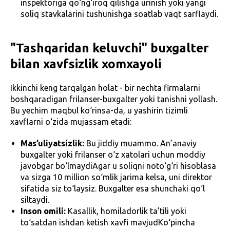
inspektoriga qo‘ng‘iroq qilishga urinish yoki yangi
soliq stavkalarini tushunishga soatlab vaqt sarflaydi.
"Tashqaridan keluvchi" buxgalter
bilan xavfsizlik xomxayoli
Ikkinchi keng tarqalgan holat - bir nechta firmalarni
boshqaradigan frilanser-buxgalter yoki tanishni yollash.
Bu yechim maqbul ko‘rinsa-da, u yashirin tizimli
xavflarni o‘zida mujassam etadi:
Mas’uliyatsizlik:
Bu jiddiy muammo. An’anaviy
buxgalter yoki frilanser o‘z xatolari uchun moddiy
javobgar bo‘lmaydiAgar u soliqni noto‘g‘ri hisoblasa
va sizga 10 million so‘mlik jarima kelsa, uni direktor
sifatida siz to‘laysiz. Buxgalter esa shunchaki qo‘l
siltaydi.
Inson omili:
Kasallik, homiladorlik ta’tili yoki
to‘satdan ishdan ketish xavfi mavjudKo‘pincha