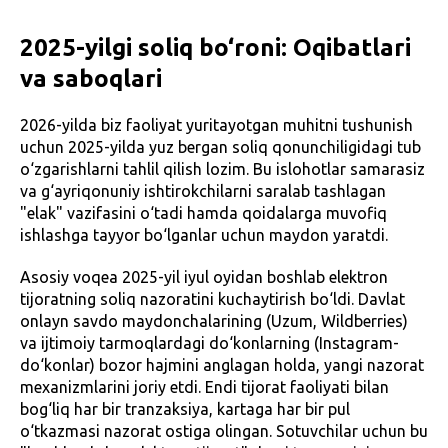
2025-yilgi soliq bo‘roni: Oqibatlari
va saboqlari
2026-yilda biz faoliyat yuritayotgan muhitni tushunish
uchun 2025-yilda yuz bergan soliq qonunchiligidagi tub
o‘zgarishlarni tahlil qilish lozim. Bu islohotlar samarasiz
va g‘ayriqonuniy ishtirokchilarni saralab tashlagan
"elak" vazifasini o‘tadi hamda qoidalarga muvofiq
ishlashga tayyor bo‘lganlar uchun maydon yaratdi.
Asosiy voqea 2025-yil iyul oyidan boshlab elektron
tijoratning soliq nazoratini kuchaytirish bo‘ldi. Davlat
onlayn savdo maydonchalarining (Uzum, Wildberries)
va ijtimoiy tarmoqlardagi do‘konlarning (Instagram-
do‘konlar) bozor hajmini anglagan holda, yangi nazorat
mexanizmlarini joriy etdi. Endi tijorat faoliyati bilan
bog‘liq har bir tranzaksiya, kartaga har bir pul
o‘tkazmasi nazorat ostiga olingan. Sotuvchilar uchun bu