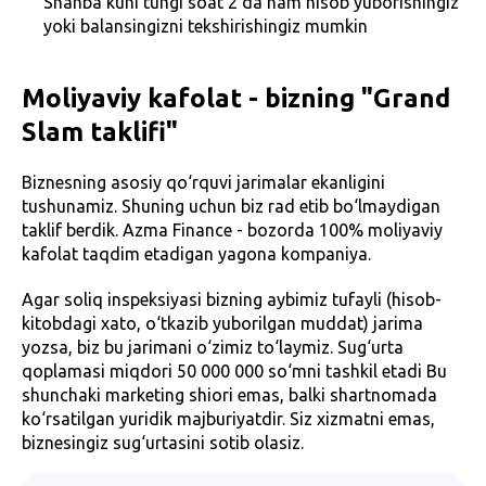
Shanba kuni tungi soat 2 da ham hisob yuborishingiz
yoki balansingizni tekshirishingiz mumkin
Moliyaviy kafolat - bizning "Grand
Slam taklifi"
Biznesning asosiy qo‘rquvi jarimalar ekanligini
tushunamiz. Shuning uchun biz rad etib bo‘lmaydigan
taklif berdik. Azma Finance - bozorda 100% moliyaviy
kafolat taqdim etadigan yagona kompaniya.
Agar soliq inspeksiyasi bizning aybimiz tufayli (hisob-
kitobdagi xato, o‘tkazib yuborilgan muddat) jarima
yozsa, biz bu jarimani o‘zimiz to‘laymiz. Sug‘urta
qoplamasi miqdori 50 000 000 so‘mni tashkil etadi Bu
shunchaki marketing shiori emas, balki shartnomada
ko‘rsatilgan yuridik majburiyatdir. Siz xizmatni emas,
biznesingiz sug‘urtasini sotib olasiz.