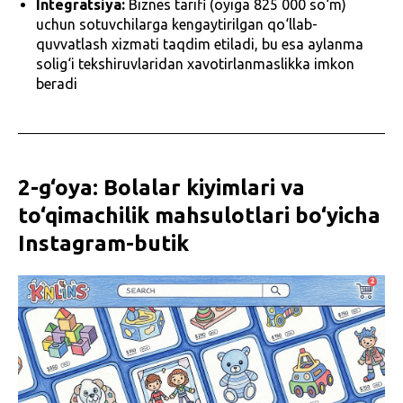
Integratsiya:
Biznes tarifi (oyiga 825 000 so‘m)
uchun sotuvchilarga kengaytirilgan qo‘llab-
quvvatlash xizmati taqdim etiladi, bu esa aylanma
solig‘i tekshiruvlaridan xavotirlanmaslikka imkon
beradi
2-g‘oya: Bolalar kiyimlari va
to‘qimachilik mahsulotlari bo‘yicha
Instagram-butik