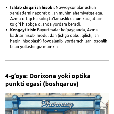
Ishlab chiqarish hisobi:
Novvoyxonalar uchun
xarajatlarni nazorat qilish muhim ahamiyatga ega.
Azma ortiqcha soliq to‘lamaslik uchun xarajatlarni
to‘g‘ri hisobga olishda yordam beradi.
Kengaytirish:
Buyurtmalar ko‘payganda, Azma
kadrlar hisobi modulidan (ishga qabul qilish, ish
haqini hisoblash) foydalanib, yordamchilarni osonlik
bilan yollashingiz mumkin
4-g‘oya: Dorixona yoki optika
punkti egasi (boshqaruv)