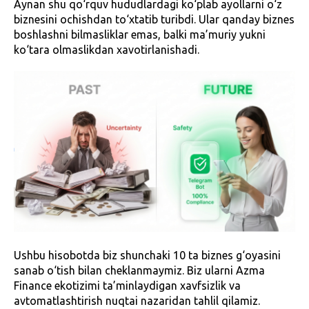
Aynan shu qo‘rquv hududlardagi ko‘plab ayollarni o‘z
biznesini ochishdan to‘xtatib turibdi. Ular qanday biznes
boshlashni bilmasliklar emas, balki ma’muriy yukni
ko‘tara olmaslikdan xavotirlanishadi.
Ushbu hisobotda biz shunchaki 10 ta biznes g‘oyasini
sanab o‘tish bilan cheklanmaymiz. Biz ularni Azma
Finance ekotizimi ta’minlaydigan xavfsizlik va
avtomatlashtirish nuqtai nazaridan tahlil qilamiz.