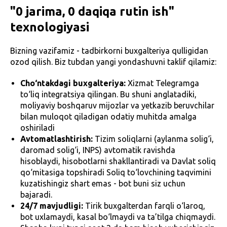
"0 jarima, 0 daqiqa rutin ish"
texnologiyasi
Bizning vazifamiz - tadbirkorni buxgalteriya qulligidan
ozod qilish. Biz tubdan yangi yondashuvni taklif qilamiz:
Cho‘ntakdagi buxgalteriya:
Xizmat Telegramga
to‘liq integratsiya qilingan. Bu shuni anglatadiki,
moliyaviy boshqaruv mijozlar va yetkazib beruvchilar
bilan muloqot qiladigan odatiy muhitda amalga
oshiriladi
Avtomatlashtirish:
Tizim soliqlarni (aylanma solig‘i,
daromad solig‘i, INPS) avtomatik ravishda
hisoblaydi, hisobotlarni shakllantiradi va Davlat soliq
qo‘mitasiga topshiradi Soliq to‘lovchining taqvimini
kuzatishingiz shart emas - bot buni siz uchun
bajaradi.
24/7 mavjudligi:
Tirik buxgalterdan farqli o‘laroq,
bot uxlamaydi, kasal bo‘lmaydi va ta’tilga chiqmaydi.