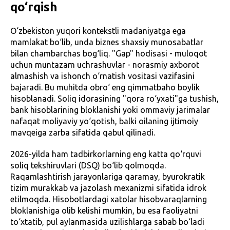
qo‘rqish
O‘zbekiston yuqori kontekstli madaniyatga ega
mamlakat bo‘lib, unda biznes shaxsiy munosabatlar
bilan chambarchas bog‘liq. "Gap" hodisasi - muloqot
uchun muntazam uchrashuvlar - norasmiy axborot
almashish va ishonch o‘rnatish vositasi vazifasini
bajaradi. Bu muhitda obro‘ eng qimmatbaho boylik
hisoblanadi. Soliq idorasining "qora ro‘yxati"ga tushish,
bank hisoblarining bloklanishi yoki ommaviy jarimalar
nafaqat moliyaviy yo‘qotish, balki oilaning ijtimoiy
mavqeiga zarba sifatida qabul qilinadi.
2026-yilda ham tadbirkorlarning eng katta qo‘rquvi
soliq tekshiruvlari (DSQ) bo‘lib qolmoqda.
Raqamlashtirish jarayonlariga qaramay, byurokratik
tizim murakkab va jazolash mexanizmi sifatida idrok
etilmoqda. Hisobotlardagi xatolar hisobvaraqlarning
bloklanishiga olib kelishi mumkin, bu esa faoliyatni
to‘xtatib, pul aylanmasida uzilishlarga sabab bo‘ladi