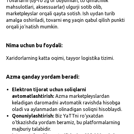
Tovarlarni (uy-ro‘zg‘or buyumlari, to‘qimachilik
mahsulotlari, aksessuarlar) ulgurji sotib olib,
marketpleyslar orqali qayta sotish. Ish uydan turib
amalga oshiriladi, tovarni eng yaqin qabul qilish punkti
orqali jo‘natish mumkin.
Nima uchun bu foydali:
Xaridorlarning katta oqimi, tayyor logistika tizimi.
Azma qanday yordam beradi:
Elektron tijorat uchun soliqlarni
avtomatlashtirish:
Azma marketpleyslardan
keladigan daromadni avtomatik ravishda hisobga
oladi va aylanmadan olinadigan soliqni hisoblaydi.
Qonuniylashtirish:
Biz YaTTni ro‘yxatdan
o‘tkazishda yordam beramiz, bu platformalarning
majburiy talabidir.