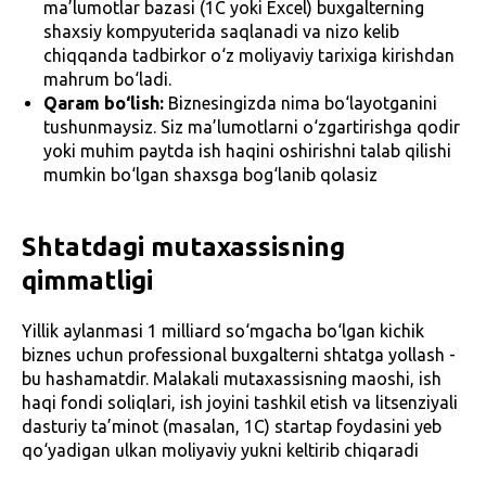
ma’lumotlar bazasi (1C yoki Excel) buxgalterning
shaxsiy kompyuterida saqlanadi va nizo kelib
chiqqanda tadbirkor o‘z moliyaviy tarixiga kirishdan
mahrum bo‘ladi.
Qaram bo‘lish:
Biznesingizda nima bo‘layotganini
tushunmaysiz. Siz ma’lumotlarni o‘zgartirishga qodir
yoki muhim paytda ish haqini oshirishni talab qilishi
mumkin bo‘lgan shaxsga bog‘lanib qolasiz
Shtatdagi mutaxassisning
qimmatligi
Yillik aylanmasi 1 milliard so‘mgacha bo‘lgan kichik
biznes uchun professional buxgalterni shtatga yollash -
bu hashamatdir. Malakali mutaxassisning maoshi, ish
haqi fondi soliqlari, ish joyini tashkil etish va litsenziyali
dasturiy ta’minot (masalan, 1C) startap foydasini yeb
qo‘yadigan ulkan moliyaviy yukni keltirib chiqaradi