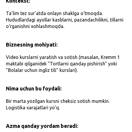
Kontekst:
Ta’lim tez sur’atda onlayn shaklga o‘tmoqda.
Hududlardagi ayollar kasblarni, pazandachilikni, tillarni
o‘rganishni xohlashmoqda.
Biznesning mohiyati:
Video kurslarni yaratish va sotish (masalan, Kremm 1
maktabi qilganidek "Tortlarni qanday pishirish" yoki
"Bolalar uchun ingliz tili" kurslari).
Nima uchun bu foydali:
Bir marta yozilgan kursni cheksiz sotish mumkin.
Logistika xarajatlari yo‘q.
Azma qanday yordam beradi: