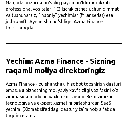
Natijada bozorda bo‘shliq paydo bo‘ldi: murakkab
professional vositalar (1C) kichik biznes uchun qimmat
va tushunarsiz, "insoniy" yechimlar (frilanserlar) esa
juda xavfli. Aynan shu bo‘shliqni Azma Finance
to‘ldirmoqda.
Yechim: Azma Finance - Sizning
raqamli moliya direktoringiz
Azma Finance - bu shunchaki hisobot topshirish dasturi
emas. Bu biznesning moliyaviy xavfsizligi vazifasini o‘z
zimmasiga oladigan yaxlit ekotizimdir. Biz o‘zimizni
texnologiya va ekspert xizmatini birlashtirgan SaaS
yechimi (Xizmat sifatidagi dasturiy ta’minot) sifatida
taqdim etamiz