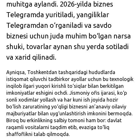
muhitga aylandi. 2026-yilda biznes
Telegramda yuritiladi, yangiliklar
Telegramdan o‘rganiladi va savdo
biznesi uchun juda muhim bo‘lgan narsa
shuki, tovarlar aynan shu yerda sotiladi
va xarid qilinadi.
Ayniqsa, Toshkentdan tashqaridagi hududlarda
istiqomat qiluvchi tadbirkor ayollar uchun bu texnologik
inqilob ilgari yuqori kirishli to‘siqlar bilan berkitilgan
imkoniyatlar eshigini ochdi. Jismoniy ofis ijarasi, ko‘p
sonli xodimlar yollash va har kuni ish joyida hozir
bo‘lish zaruratining yo‘qligi biznesni an’anaviy oilaviy
majburiyatlar bilan uyg‘unlashtirish imkonini bermoqda.
Biroq bu erkinlikning salbiy tomoni ham bor: davlat
raqamli vositalarni taqdim etib, evaziga to‘liq
shaffoflikni talab qilmoqda.