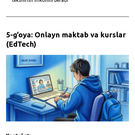
tekshirish imkonini beradi
5-g‘oya: Onlayn maktab va kurslar
(EdTech)