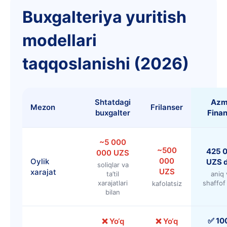
Buxgalteriya yuritish
modellari
taqqoslanishi (2026)
Shtatdagi
Az
Mezon
Frilanser
buxgalter
Fina
~5 000
~500
425 
000 UZS
000
Oylik
UZS 
soliqlar va
UZS
xarajat
ta’til
aniq 
xarajatlari
shaffof
kafolatsiz
bilan
✅ 10
❌ Yo‘q
❌ Yo‘q