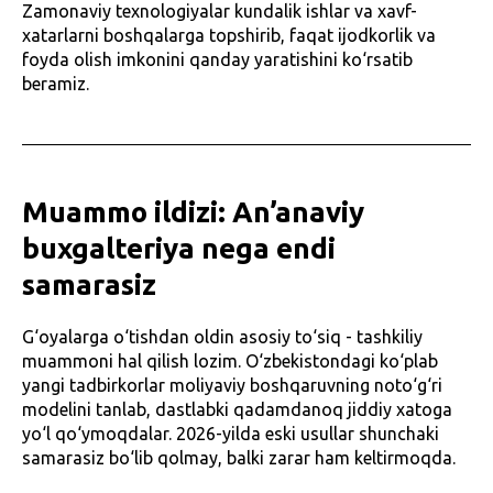
Zamonaviy texnologiyalar kundalik ishlar va xavf-
xatarlarni boshqalarga topshirib, faqat ijodkorlik va
foyda olish imkonini qanday yaratishini ko‘rsatib
beramiz.
Muammo ildizi: An’anaviy
buxgalteriya nega endi
samarasiz
G‘oyalarga o‘tishdan oldin asosiy to‘siq - tashkiliy
muammoni hal qilish lozim. O‘zbekistondagi ko‘plab
yangi tadbirkorlar moliyaviy boshqaruvning noto‘g‘ri
modelini tanlab, dastlabki qadamdanoq jiddiy xatoga
yo‘l qo‘ymoqdalar. 2026-yilda eski usullar shunchaki
samarasiz bo‘lib qolmay, balki zarar ham keltirmoqda.