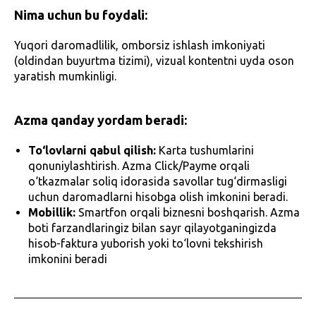
Nima uchun bu foydali:
Yuqori daromadlilik, omborsiz ishlash imkoniyati
(oldindan buyurtma tizimi), vizual kontentni uyda oson
yaratish mumkinligi.
Azma qanday yordam beradi:
To‘lovlarni qabul qilish:
Karta tushumlarini
qonuniylashtirish. Azma Click/Payme orqali
o‘tkazmalar soliq idorasida savollar tug‘dirmasligi
uchun daromadlarni hisobga olish imkonini beradi.
Mobillik:
Smartfon orqali biznesni boshqarish. Azma
boti farzandlaringiz bilan sayr qilayotganingizda
hisob-faktura yuborish yoki to‘lovni tekshirish
imkonini beradi