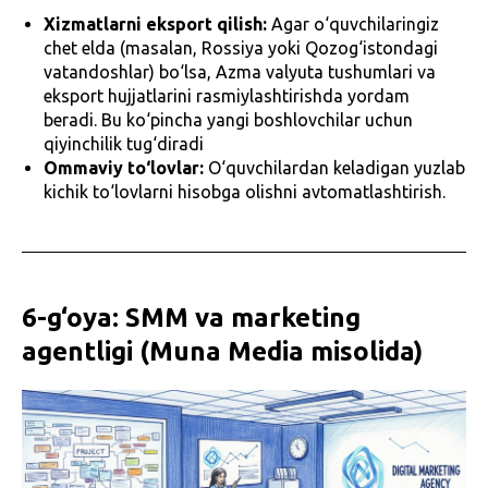
Xizmatlarni eksport qilish:
Agar o‘quvchilaringiz
chet elda (masalan, Rossiya yoki Qozog‘istondagi
vatandoshlar) bo‘lsa, Azma valyuta tushumlari va
eksport hujjatlarini rasmiylashtirishda yordam
beradi. Bu ko‘pincha yangi boshlovchilar uchun
qiyinchilik tug‘diradi
Ommaviy to‘lovlar:
O‘quvchilardan keladigan yuzlab
kichik to‘lovlarni hisobga olishni avtomatlashtirish.
6-g‘oya: SMM va marketing
agentligi (Muna Media misolida)