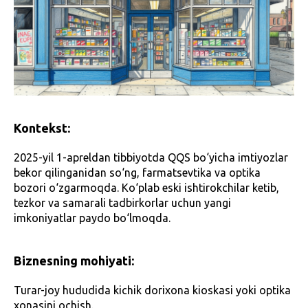
Kontekst:
2025-yil 1-apreldan tibbiyotda QQS bo‘yicha imtiyozlar
bekor qilinganidan so‘ng, farmatsevtika va optika
bozori o‘zgarmoqda. Ko‘plab eski ishtirokchilar ketib,
tezkor va samarali tadbirkorlar uchun yangi
imkoniyatlar paydo bo‘lmoqda.
Biznesning mohiyati:
Turar-joy hududida kichik dorixona kioskasi yoki optika
xonasini ochish.