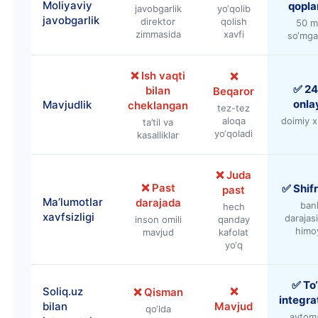
Moliyaviy
qopl
javobgarlik
yo‘qolib
javobgarlik
direktor
qolish
50 m
zimmasida
xavfi
so‘mg
❌ Ish vaqti
❌
✅ 24
bilan
Beqaror
onla
Mavjudlik
cheklangan
tez-tez
aloqa
doimiy x
ta’til va
yo‘qoladi
kasalliklar
❌ Juda
❌ Past
✅ Shif
past
Ma’lumotlar
darajada
ban
hech
xavfsizligi
darajas
inson omili
qanday
himo
mavjud
kafolat
yo‘q
✅ To‘
Soliq.uz
❌
❌ Qisman
integra
bilan
Mavjud
qo‘lda
avtoma