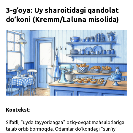
3-g‘oya: Uy sharoitidagi qandolat
do‘koni (Kremm/Laluna misolida)
Kontekst:
Sifatli, "uyda tayyorlangan" oziq-ovqat mahsulotlariga
talab ortib bormoqda. Odamlar do‘kondagi "sun’iy"