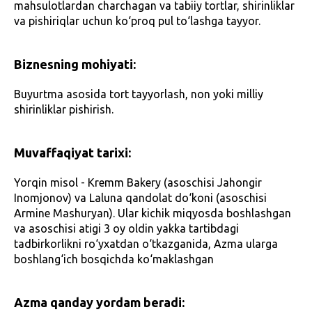
mahsulotlardan charchagan va tabiiy tortlar, shirinliklar
va pishiriqlar uchun ko‘proq pul to‘lashga tayyor.
Biznesning mohiyati:
Buyurtma asosida tort tayyorlash, non yoki milliy
shirinliklar pishirish.
Muvaffaqiyat tarixi:
Yorqin misol - Kremm Bakery (asoschisi Jahongir
Inomjonov) va Laluna qandolat do‘koni (asoschisi
Armine Mashuryan). Ular kichik miqyosda boshlashgan
va asoschisi atigi 3 oy oldin yakka tartibdagi
tadbirkorlikni ro‘yxatdan o‘tkazganida, Azma ularga
boshlang‘ich bosqichda ko‘maklashgan
Azma qanday yordam beradi: