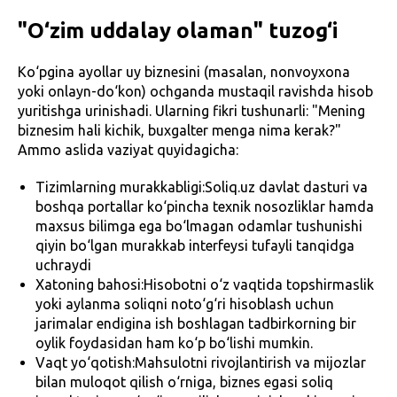
"O‘zim uddalay olaman" tuzog‘i
Ko‘pgina ayollar uy biznesini (masalan, nonvoyxona
yoki onlayn-do‘kon) ochganda mustaqil ravishda hisob
yuritishga urinishadi. Ularning fikri tushunarli: "Mening
biznesim hali kichik, buxgalter menga nima kerak?"
Ammo aslida vaziyat quyidagicha:
Tizimlarning murakkabligi:Soliq.uz davlat dasturi va
boshqa portallar ko‘pincha texnik nosozliklar hamda
maxsus bilimga ega bo‘lmagan odamlar tushunishi
qiyin bo‘lgan murakkab interfeysi tufayli tanqidga
uchraydi
Xatoning bahosi:Hisobotni o‘z vaqtida topshirmaslik
yoki aylanma soliqni noto‘g‘ri hisoblash uchun
jarimalar endigina ish boshlagan tadbirkorning bir
oylik foydasidan ham ko‘p bo‘lishi mumkin.
Vaqt yo‘qotish:Mahsulotni rivojlantirish va mijozlar
bilan muloqot qilish o‘rniga, biznes egasi soliq