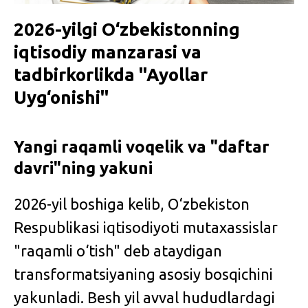
2026-yilgi O‘zbekistonning
iqtisodiy manzarasi va
tadbirkorlikda "Ayollar
Uyg‘onishi"
Yangi raqamli voqelik va "daftar
davri"ning yakuni
2026-yil boshiga kelib, O‘zbekiston
Respublikasi iqtisodiyoti mutaxassislar
"raqamli o‘tish" deb ataydigan
transformatsiyaning asosiy bosqichini
yakunladi. Besh yil avval hududlardagi