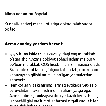
Nima uchun bu foydali:
Kundalik ehtiyoj mahsulotlariga doimo talab yuqori
bo‘ladi.
Azma qanday yordam beradi:
QQS bilan ishlash:
Bu 2025-yildagi eng murakkab
o‘zgarishdir. Azma tibbiyot sohasi uchun majburiy
bo‘lgan murakkab QQS hisobini o‘z zimmasiga oladi.
Biz hisob-kitoblar to‘g‘riligini kafolatlab, dorixonani
xonavayron qilishi mumkin bo‘lgan jarimalardan
asraymiz
Hamkorlarni tekshirish:
Farmatsevtikada yetkazib
beruvchilarni tekshirish muhim ahamiyatga ega.
Azma botining funksiyasi dori yetkazib beruvchining
ishonchliligini ma’lumotlar bazasi orqali zudlik bilan