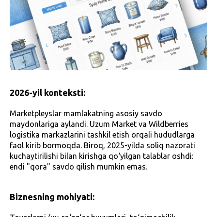
2026-yil konteksti:
Marketpleyslar mamlakatning asosiy savdo
maydonlariga aylandi. Uzum Market va Wildberries
logistika markazlarini tashkil etish orqali hududlarga
faol kirib bormoqda. Biroq, 2025-yilda soliq nazorati
kuchaytirilishi bilan kirishga qo‘yilgan talablar oshdi:
endi "qora" savdo qilish mumkin emas.
Biznesning mohiyati: