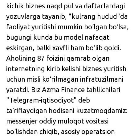
kichik biznes naqd pul va daftarlardagi
yozuvlarga tayanib, "kulrang hudud"da
faoliyat yuritishi mumkin bo‘lgan bo‘lsa,
bugungi kunda bu model nafaqat
eskirgan, balki xavfli ham bo‘lib qoldi.
Aholining 87 foizini qamrab olgan
internetning kirib kelishi biznes yuritish
uchun misli ko‘rilmagan infratuzilmani
yaratdi. Biz Azma Finance tahlilchilari
"Telegram-iqtisodiyot" deb
ta’riflaydigan hodisani kuzatmoqdamiz:
messenjer oddiy muloqot vositasi
bo‘lishdan chiqib, asosiy operatsion