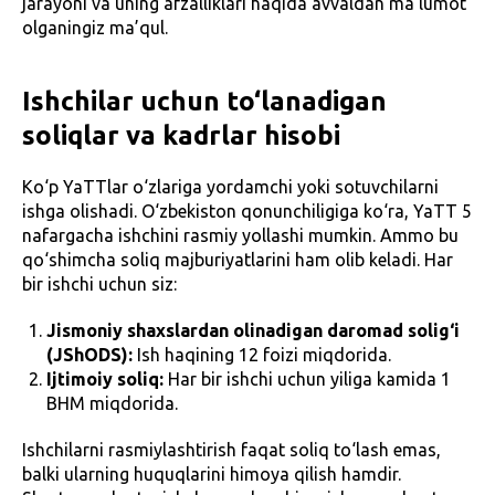
jarayoni va uning afzalliklari haqida avvaldan ma’lumot
olganingiz ma’qul.
Ishchilar uchun to‘lanadigan
soliqlar va kadrlar hisobi
Ko‘p YaTTlar o‘zlariga yordamchi yoki sotuvchilarni
ishga olishadi. O‘zbekiston qonunchiligiga ko‘ra, YaTT 5
nafargacha ishchini rasmiy yollashi mumkin. Ammo bu
qo‘shimcha soliq majburiyatlarini ham olib keladi. Har
bir ishchi uchun siz:
Jismoniy shaxslardan olinadigan daromad solig‘i
(JShODS):
Ish haqining 12 foizi miqdorida.
Ijtimoiy soliq:
Har bir ishchi uchun yiliga kamida 1
BHM miqdorida.
Ishchilarni rasmiylashtirish faqat soliq to‘lash emas,
balki ularning huquqlarini himoya qilish hamdir.