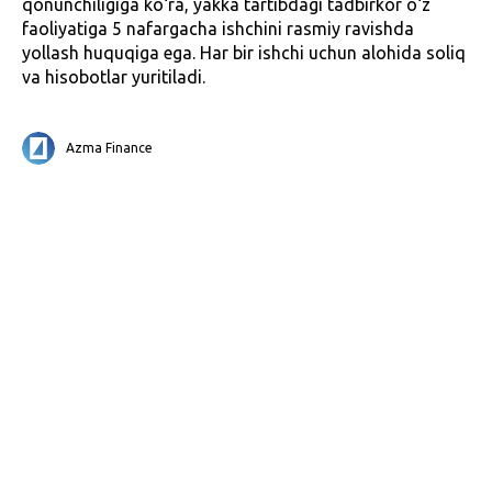
qonunchiligiga ko‘ra, yakka tartibdagi tadbirkor o‘z
faoliyatiga 5 nafargacha ishchini rasmiy ravishda
yollash huquqiga ega. Har bir ishchi uchun alohida soliq
va hisobotlar yuritiladi.
Azma Finance