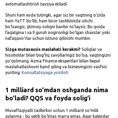
avtomatlashtirish tavsiya etiladi.
Shuni ham esda tutingki, agar siz bir vaqtning o‘zida
ham YaTT bo‘lib, ham biror tashkilotda ishchi
bo‘lsangiz, ijtimoiy soliqni baribir to‘laysiz. Bu qoida
faqatgina I va II guruh nogironligi bo‘lgan shaxslar yoki
nafaqaxo‘rlar uchun istisno qilinishi mumkin.
Sizga mutaxassis maslahati kerakmi?
Soliqlar va
hisobotlar bilan bog‘liq savollaringiz bo‘lsa, vaqtingizni
yo‘qotmang. Azma Finance ekspertlari bilan bepul
maslahatlashuvni band qiling va biznesingizni xavfsiz
yuriting.
Konsultatsiyaga yozilish
1 milliard so‘mdan oshganda nima
bo‘ladi? QQS va foyda solig‘i
Muvaffaqiyatli tadbirkor uchun 1 milliard so‘mlik
aylanma - bu yetib bo‘lmas marra emas. Agar kalendar