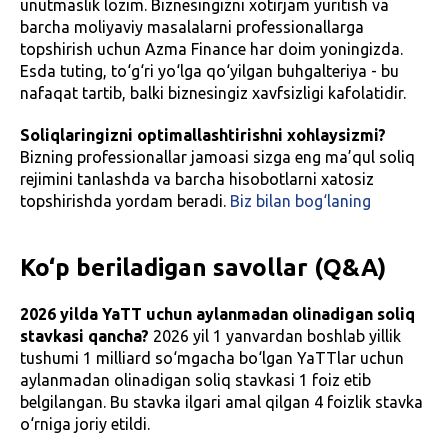
unutmaslik lozim. Biznesingizni xotirjam yuritish va
barcha moliyaviy masalalarni professionallarga
topshirish uchun Azma Finance har doim yoningizda.
Esda tuting, to‘g‘ri yo‘lga qo‘yilgan buhgalteriya - bu
nafaqat tartib, balki biznesingiz xavfsizligi kafolatidir.
Soliqlaringizni optimallashtirishni xohlaysizmi?
Bizning professionallar jamoasi sizga eng ma’qul soliq
rejimini tanlashda va barcha hisobotlarni xatosiz
topshirishda yordam beradi.
Biz bilan bog‘laning
Ko‘p beriladigan savollar (Q&A)
2026 yilda YaTT uchun aylanmadan olinadigan soliq
stavkasi qancha?
2026 yil 1 yanvardan boshlab yillik
tushumi 1 milliard so‘mgacha bo‘lgan YaTTlar uchun
aylanmadan olinadigan soliq stavkasi 1 foiz etib
belgilangan. Bu stavka ilgari amal qilgan 4 foizlik stavka
o‘rniga joriy etildi.