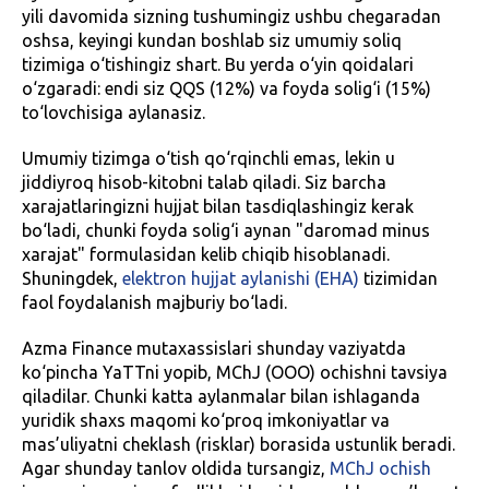
yili davomida sizning tushumingiz ushbu chegaradan
oshsa, keyingi kundan boshlab siz umumiy soliq
tizimiga o‘tishingiz shart. Bu yerda o‘yin qoidalari
o‘zgaradi: endi siz QQS (12%) va foyda solig‘i (15%)
to‘lovchisiga aylanasiz.
Umumiy tizimga o‘tish qo‘rqinchli emas, lekin u
jiddiyroq hisob-kitobni talab qiladi. Siz barcha
xarajatlaringizni hujjat bilan tasdiqlashingiz kerak
bo‘ladi, chunki foyda solig‘i aynan "daromad minus
xarajat" formulasidan kelib chiqib hisoblanadi.
Shuningdek,
elektron hujjat aylanishi (EHA)
tizimidan
faol foydalanish majburiy bo‘ladi.
Azma Finance mutaxassislari shunday vaziyatda
ko‘pincha YaTTni yopib, MChJ (OOO) ochishni tavsiya
qiladilar. Chunki katta aylanmalar bilan ishlaganda
yuridik shaxs maqomi ko‘proq imkoniyatlar va
mas’uliyatni cheklash (risklar) borasida ustunlik beradi.
Agar shunday tanlov oldida tursangiz,
MChJ ochish