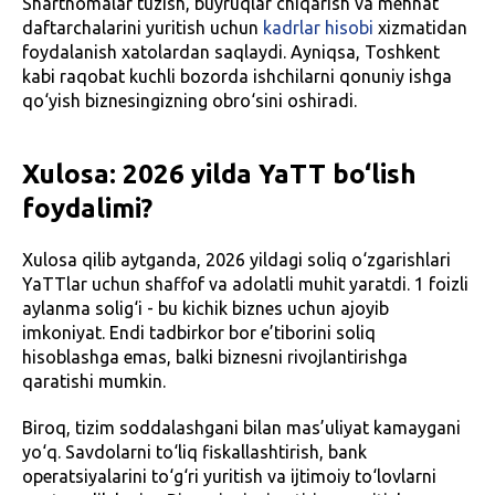
Shartnomalar tuzish, buyruqlar chiqarish va mehnat
daftarchalarini yuritish uchun
kadrlar hisobi
xizmatidan
foydalanish xatolardan saqlaydi. Ayniqsa, Toshkent
kabi raqobat kuchli bozorda ishchilarni qonuniy ishga
qo‘yish biznesingizning obro‘sini oshiradi.
Xulosa: 2026 yilda YaTT bo‘lish
foydalimi?
Xulosa qilib aytganda, 2026 yildagi soliq o‘zgarishlari
YaTTlar uchun shaffof va adolatli muhit yaratdi. 1 foizli
aylanma solig‘i - bu kichik biznes uchun ajoyib
imkoniyat. Endi tadbirkor bor e’tiborini soliq
hisoblashga emas, balki biznesni rivojlantirishga
qaratishi mumkin.
Biroq, tizim soddalashgani bilan mas’uliyat kamaygani
yo‘q. Savdolarni to‘liq fiskallashtirish, bank
operatsiyalarini to‘g‘ri yuritish va ijtimoiy to‘lovlarni