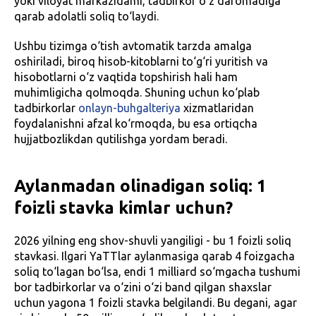
yoki viloyat markazidami, tadbirkor o‘z daromadiga
qarab adolatli soliq to‘laydi.
Ushbu tizimga o‘tish avtomatik tarzda amalga
oshiriladi, biroq hisob-kitoblarni to‘g‘ri yuritish va
hisobotlarni o‘z vaqtida topshirish hali ham
muhimligicha qolmoqda. Shuning uchun ko‘plab
tadbirkorlar
onlayn-buhgalteriya
xizmatlaridan
foydalanishni afzal ko‘rmoqda, bu esa ortiqcha
hujjatbozlikdan qutilishga yordam beradi.
Aylanmadan olinadigan soliq: 1
foizli stavka kimlar uchun?
2026 yilning eng shov-shuvli yangiligi - bu 1 foizli soliq
stavkasi. Ilgari YaTTlar aylanmasiga qarab 4 foizgacha
soliq to‘lagan bo‘lsa, endi 1 milliard so‘mgacha tushumi
bor tadbirkorlar va o‘zini o‘zi band qilgan shaxslar
uchun yagona 1 foizli stavka belgilandi. Bu degani, agar