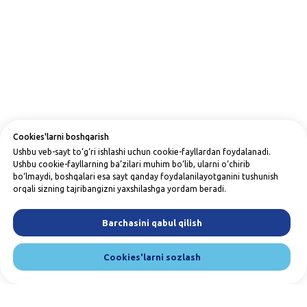
Cookies'larni boshqarish
Ushbu veb-sayt to‘g‘ri ishlashi uchun cookie-fayllardan foydalanadi.
Ushbu cookie-fayllarning ba’zilari muhim bo‘lib, ularni o‘chirib
bo‘lmaydi, boshqalari esa sayt qanday foydalanilayotganini tushunish
orqali sizning tajribangizni yaxshilashga yordam beradi.
Barchasini qabul qilish
Cookies'larni sozlash