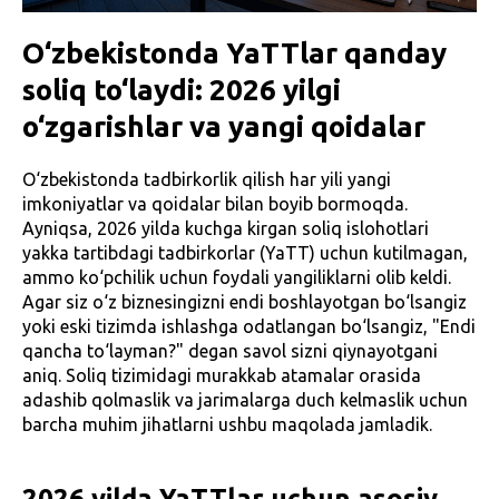
O‘zbekistonda YaTTlar qanday
soliq to‘laydi: 2026 yilgi
o‘zgarishlar va yangi qoidalar
O‘zbekistonda tadbirkorlik qilish har yili yangi
imkoniyatlar va qoidalar bilan boyib bormoqda.
Ayniqsa, 2026 yilda kuchga kirgan soliq islohotlari
yakka tartibdagi tadbirkorlar (YaTT) uchun kutilmagan,
ammo ko‘pchilik uchun foydali yangiliklarni olib keldi.
Agar siz o‘z biznesingizni endi boshlayotgan bo‘lsangiz
yoki eski tizimda ishlashga odatlangan bo‘lsangiz, "Endi
qancha to‘layman?" degan savol sizni qiynayotgani
aniq. Soliq tizimidagi murakkab atamalar orasida
adashib qolmaslik va jarimalarga duch kelmaslik uchun
barcha muhim jihatlarni ushbu maqolada jamladik.
2026 yilda YaTTlar uchun asosiy