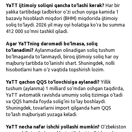
YaTT ijtimoiy soliqni qancha to‘lashi kerak?
Har bir
yakka tartibdagi tadbirkor o‘zi uchun oyiga kamida 1
bazaviy hisoblash miqdori (BHM) miqdorida ijtimoiy
soliq to‘laydi. 2026 yil may oyi holatiga ko‘ra bu summa
412 000 so‘mni tashkil qiladi.
Agar YaTTning daromadi bo‘lmasa, soliq
to‘lanadimi?
Aylanmadan olinadigan soliq tushum
bo‘lmaganda to‘lanmaydi, biroq ijtimoiy soliq har oy
majburiy tartibda to‘lanishi shart. Shuningdek, nolli
hisobotlarni ham o‘z vaqtida topshirish lozim.
YaTT qachon QQS to‘lovchisiga aylanadi?
Yillik
tushum (aylanma) 1 milliard so‘mdan oshgan taqdirda,
YaTT avtomatik ravishda umumiy soliq tizimiga o‘tadi
va QQS hamda foyda solig‘ini to‘lay boshlaydi.
Shuningdek, tovarlarni import qilganda ham QQS
to‘lash majburiyati yuzaga keladi.
YaTT necha nafar ishchi yollashi mumkin?
O‘zbekiston