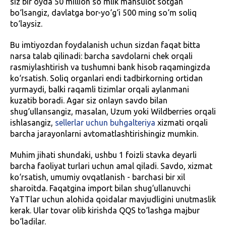
siz bir oyda 50 million so‘mlik mahsulot sotgan
bo‘lsangiz, davlatga bor-yo‘g‘i 500 ming so‘m soliq
to‘laysiz.
Bu imtiyozdan foydalanish uchun sizdan faqat bitta
narsa talab qilinadi: barcha savdolarni chek orqali
rasmiylashtirish va tushumni bank hisob raqamingizda
ko‘rsatish. Soliq organlari endi tadbirkorning ortidan
yurmaydi, balki raqamli tizimlar orqali aylanmani
kuzatib boradi. Agar siz onlayn savdo bilan
shug‘ullansangiz, masalan, Uzum yoki Wildberries orqali
ishlasangiz,
sellerlar uchun buhgalteriya
xizmati orqali
barcha jarayonlarni avtomatlashtirishingiz mumkin.
Muhim jihati shundaki, ushbu 1 foizli stavka deyarli
barcha faoliyat turlari uchun amal qiladi. Savdo, xizmat
ko‘rsatish, umumiy ovqatlanish - barchasi bir xil
sharoitda. Faqatgina import bilan shug‘ullanuvchi
YaTTlar uchun alohida qoidalar mavjudligini unutmaslik
kerak. Ular tovar olib kirishda QQS to‘lashga majbur
bo‘ladilar.