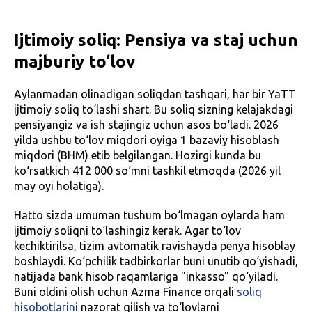
Ijtimoiy soliq: Pensiya va staj uchun
majburiy to‘lov
Aylanmadan olinadigan soliqdan tashqari, har bir YaTT
ijtimoiy soliq to‘lashi shart. Bu soliq sizning kelajakdagi
pensiyangiz va ish stajingiz uchun asos bo‘ladi. 2026
yilda ushbu to‘lov miqdori oyiga 1 bazaviy hisoblash
miqdori (BHM) etib belgilangan. Hozirgi kunda bu
ko‘rsatkich 412 000 so‘mni tashkil etmoqda (2026 yil
may oyi holatiga).
Hatto sizda umuman tushum bo‘lmagan oylarda ham
ijtimoiy soliqni to‘lashingiz kerak. Agar to‘lov
kechiktirilsa, tizim avtomatik ravishayda penya hisoblay
boshlaydi. Ko‘pchilik tadbirkorlar buni unutib qo‘yishadi,
natijada bank hisob raqamlariga "inkasso" qo‘yiladi.
Buni oldini olish uchun Azma Finance orqali
soliq
hisobotlarini
nazorat qilish va to‘lovlarni