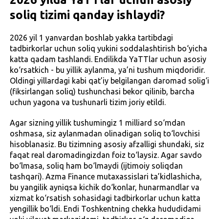
soliq tizimi qanday ishlaydi?
2026 yil 1 yanvardan boshlab yakka tartibdagi
tadbirkorlar uchun soliq yukini soddalashtirish bo‘yicha
katta qadam tashlandi. Endilikda YaTTlar uchun asosiy
ko‘rsatkich - bu yillik aylanma, ya’ni tushum miqdoridir.
Oldingi yillardagi kabi qat’iy belgilangan daromad solig‘i
(fiksirlangan soliq) tushunchasi bekor qilinib, barcha
uchun yagona va tushunarli tizim joriy etildi.
Agar sizning yillik tushumingiz 1 milliard so‘mdan
oshmasa, siz aylanmadan olinadigan soliq to‘lovchisi
hisoblanasiz. Bu tizimning asosiy afzalligi shundaki, siz
faqat real daromadingizdan foiz to‘laysiz. Agar savdo
bo‘lmasa, soliq ham bo‘lmaydi (ijtimoiy soliqdan
tashqari). Azma Finance mutaxassislari ta’kidlashicha,
bu yangilik ayniqsa kichik do‘konlar, hunarmandlar va
xizmat ko‘rsatish sohasidagi tadbirkorlar uchun katta
yengillik bo‘ldi. Endi Toshkentning chekka hududidami