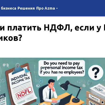
 бизнеса
Решения
Про Azma
и платить НДФЛ, если у 
иков?