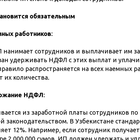
ановится обязательным
мных работников
:
П нанимает сотрудников и выплачивает им з
язан удерживать НДФЛ с этих выплат и уплачи
правило распространяется на всех наемных р
т их количества.
ержание НДФЛ
:
ается из заработной платы сотрудников по 
й законодательством. В Узбекистане стандар
яет 12%. Например, если сотрудник получае
ре 2 000 000 сумов, ИП должен удержать и уп