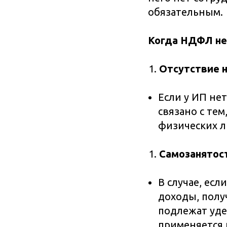
обязательным.
Когда НДФЛ не
Отсутствие 
Если у ИП не
связано с те
физических л
Самозанятос
В случае, есл
доходы, полу
подлежат уде
применяется 