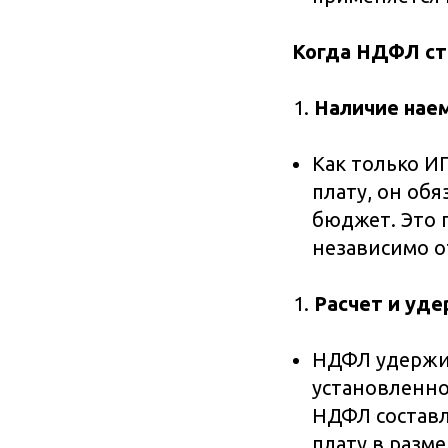
Когда НДФЛ ст
Наличие нае
Как только И
плату, он об
бюджет. Это 
независимо о
Расчет и уд
НДФЛ удержив
установленно
НДФЛ составл
плату в разме