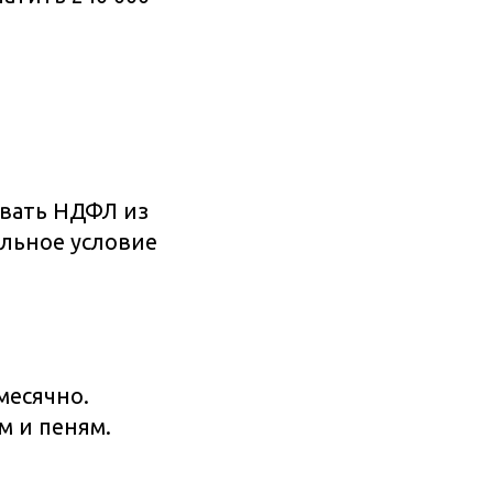
ивать НДФЛ из
ельное условие
месячно.
м и пеням.