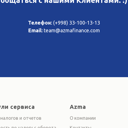
общаться с нашими Клиентами. :)
Телефон:
(+998) 33-100-13-13
Email:
team@azmafinance.com
ли сервиса
Azma
 налогов и отчетов
О компании
ость по налогу с оборота
Контакты