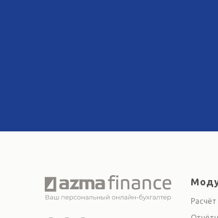
Моду
Расчёт
Отчётн