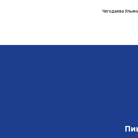
Чегодаева Ульян
Пи