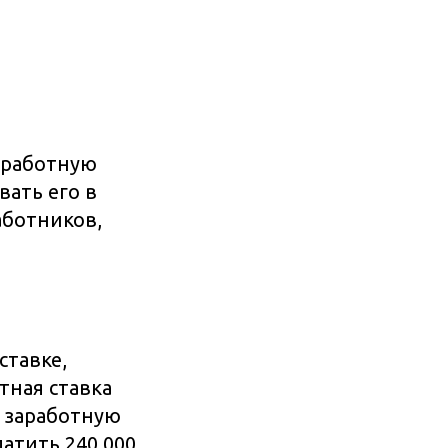
аработную
вать его в
аботников,
ставке,
тная ставка
т заработную
латить 240 000