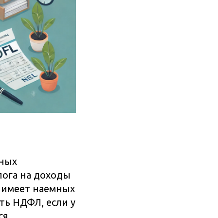
ьных
лога на доходы
е имеет наемных
ть НДФЛ, если у
ся