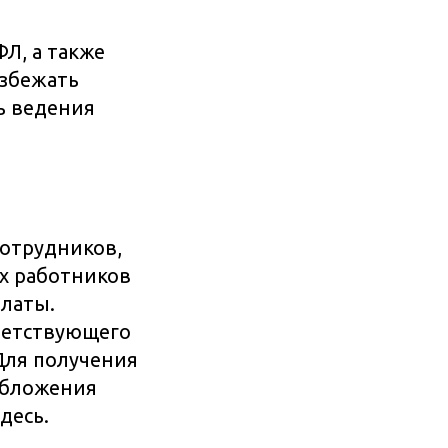
Л, а также
избежать
ь ведения
отрудников,
х работников
платы.
ветствующего
Для получения
обложения
десь.