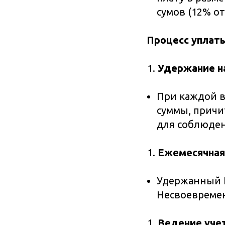
сумов (12% о
Процесс упла
Удержание н
При каждой в
суммы, причи
для соблюден
Ежемесячная 
Удержанный 
Несвоевремен
Ведение учет