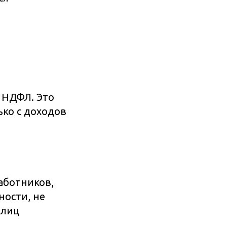
ь НДФЛ. Это
ько с доходов
работников,
ности, не
 лиц