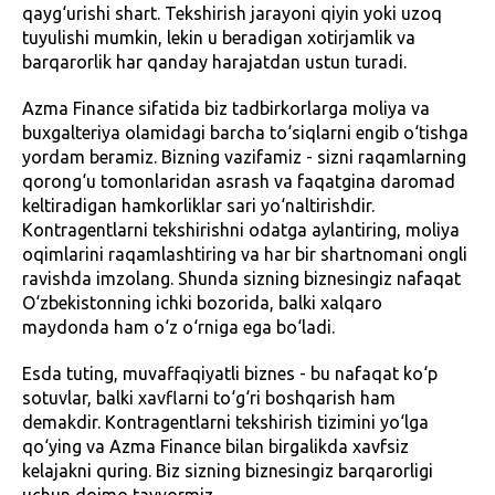
qayg‘urishi shart. Tekshirish jarayoni qiyin yoki uzoq
tuyulishi mumkin, lekin u beradigan xotirjamlik va
barqarorlik har qanday harajatdan ustun turadi.
Azma Finance sifatida biz tadbirkorlarga moliya va
buxgalteriya olamidagi barcha to‘siqlarni engib o‘tishga
yordam beramiz. Bizning vazifamiz - sizni raqamlarning
qorong‘u tomonlaridan asrash va faqatgina daromad
keltiradigan hamkorliklar sari yo‘naltirishdir.
Kontragentlarni tekshirishni odatga aylantiring, moliya
oqimlarini raqamlashtiring va har bir shartnomani ongli
ravishda imzolang. Shunda sizning biznesingiz nafaqat
O‘zbekistonning ichki bozorida, balki xalqaro
maydonda ham o‘z o‘rniga ega bo‘ladi.
Esda tuting, muvaffaqiyatli biznes - bu nafaqat ko‘p
sotuvlar, balki xavflarni to‘g‘ri boshqarish ham
demakdir. Kontragentlarni tekshirish tizimini yo‘lga
qo‘ying va Azma Finance bilan birgalikda xavfsiz
kelajakni quring. Biz sizning biznesingiz barqarorligi
uchun doimo tayyormiz.