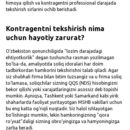
himoya qilish va kontragentni professional darajada
tekshirish sirlarini ochib berishadi.
Kontragentni tekshirish nima
uchun hayotiy zarurat?
O‘zbekiston qonunchiligida "lozim darajadagi
ehtiyotkorlik" degan tushuncha rasman yozilmagan
bo‘lsa-da, amaliyotda soliq idoralari har doim
tadbirkordan hamkorini tekshirishni talab qiladi. Agar
siz shubhali firma bilan bitim tuzsangiz va u firma soliq
to‘lamasa, soliqchilar sizning QQS (NDS) hisobingizni
bekor qilishi yoki xarajatlaringizni asossiz deb topishi
mumkin. Ayniqsa, Tashkent yoki Samarkand kabi yirik
shaharlarda faoliyat yuritayotgan MSHB vakillari uchun
bu eng katta og‘riqli nuqtadir. Siz halol ishlayotgan
bo‘lishingiz mumkin, lekin hamkoringizning "qora
ro‘yxat"daligi sizning obro‘yingizga va hamyoningizga
zarba beradi.