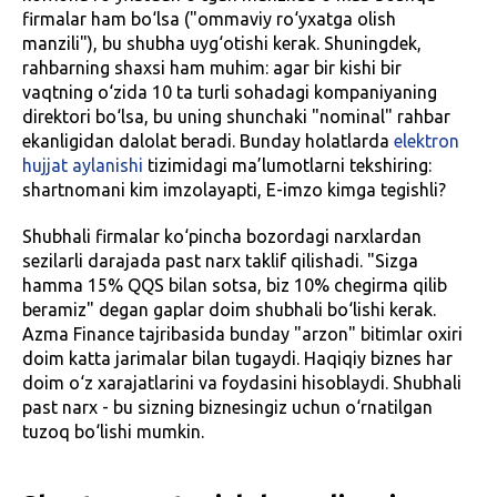
firmalar ham bo‘lsa ("ommaviy ro‘yxatga olish
manzili"), bu shubha uyg‘otishi kerak. Shuningdek,
rahbarning shaxsi ham muhim: agar bir kishi bir
vaqtning o‘zida 10 ta turli sohadagi kompaniyaning
direktori bo‘lsa, bu uning shunchaki "nominal" rahbar
ekanligidan dalolat beradi. Bunday holatlarda
elektron
hujjat aylanishi
tizimidagi ma’lumotlarni tekshiring:
shartnomani kim imzolayapti, E-imzo kimga tegishli?
Shubhali firmalar ko‘pincha bozordagi narxlardan
sezilarli darajada past narx taklif qilishadi. "Sizga
hamma 15% QQS bilan sotsa, biz 10% chegirma qilib
beramiz" degan gaplar doim shubhali bo‘lishi kerak.
Azma Finance tajribasida bunday "arzon" bitimlar oxiri
doim katta jarimalar bilan tugaydi. Haqiqiy biznes har
doim o‘z xarajatlarini va foydasini hisoblaydi. Shubhali
past narx - bu sizning biznesingiz uchun o‘rnatilgan
tuzoq bo‘lishi mumkin.