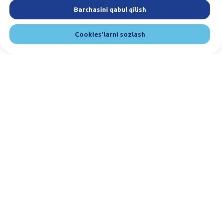
Barchasini qabul qilish
Cookies'larni sozlash
Bizga yozing va qo'ng'iroq qiling. Biz
mijozlarimiz bilan muloqot qilishni juda
yaxshi ko'ramiz. :)
Tel:
(+998) 33-100-13-13