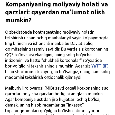
Kompaniyaning moliyaviy holati va
qarzlari: qayerdan ma’lumot olish
mumkin?
O‘zbekistonda kontragentning moliyaviy holatini
tekshirish uchun ochiq manbalar yil sayin ko‘paymoqda.
Eng birinchi va ishonchli manba bu Davlat soliq
qo‘mitasining rasmiy saytidir. Bu yerda siz korxonaning
QQS to‘lovchisi ekanligini, uning soliq bo‘yicha
intizomini va hatto "shubhali korxonalar" ro‘yxatida
bor-yo‘qligini tekshirishingiz mumkin. Agar siz
YaTT (IP)
bilan shartnoma tuzayotgan bo‘lsangiz, uning ham soliq
maqomini tekshirish ortiqchalik qilmaydi.
Majburiy ijro byurosi (MIB) sayti orqali korxonaning sud
qarorlari bo‘yicha qarzlari borligini aniqlash mumkin.
Agar kompaniya ustidan ijro hujjatlari ochiq bo‘lsa,
demak, uning hisob raqamlariga "inkasso"
topshiriqnomalari qo‘yilgan bo‘lishi ehtimoli yuqori.