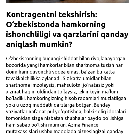
Kontragentni tekshirish:
O‘zbekistonda hamkorning
ishonchliligi va qarzlarini qanday
aniqlash mumkin?
O‘zbekistonning bugungi shiddat bilan rivojlanayotgan
bozorida yangi hamkorlar bilan shartnoma tuzish har
doim ham quvonchli voqea emas, ba’zan bu katta
tavakkalchilikka aylanadi. Siz katta umidlar bilan
shartnoma imzolaysiz, mahsulotni jo‘natasiz yoki
xizmat haqini oldindan to‘laysiz, lekin keyin ma’lum
bo‘ladiki, hamkoringizning hisob raqamlari muzlatilgan
yoki u uzoq muddatli qarzlarga botgan. Bunday
vaziyatlar nafaqat pul yo‘qotishga, balki soliq idoralari
tomonidan sizga nisbatan shubhalar paydo bo‘lishiga
ham sabab bo‘lishi mumkin. Azma Finance
mutaxassislari ushbu maqolada biznesingizni qanday