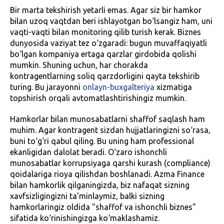
Bir marta tekshirish yetarli emas. Agar siz bir hamkor
bilan uzoq vaqtdan beri ishlayotgan bo‘lsangiz ham, uni
vaqti-vaqti bilan monitoring qilib turish kerak. Biznes
dunyosida vaziyat tez o‘zgaradi: bugun muvaffaqiyatli
bo‘lgan kompaniya ertaga qarzlar girdobida qolishi
mumkin. Shuning uchun, har chorakda
kontragentlarning soliq qarzdorligini qayta tekshirib
turing. Bu jarayonni
onlayn-buxgalteriya
xizmatiga
topshirish orqali avtomatlashtirishingiz mumkin.
Hamkorlar bilan munosabatlarni shaffof saqlash ham
muhim. Agar kontragent sizdan hujjatlaringizni so‘rasa,
buni to‘g‘ri qabul qiling. Bu uning ham professional
ekanligidan dalolat beradi. O‘zaro ishonchli
munosabatlar korrupsiyaga qarshi kurash (compliance)
qoidalariga rioya qilishdan boshlanadi. Azma Finance
bilan hamkorlik qilganingizda, biz nafaqat sizning
xavfsizligingizni ta’minlaymiz, balki sizning
hamkorlaringiz oldida "shaffof va ishonchli biznes"
sifatida ko‘rinishingizga ko‘maklashamiz.