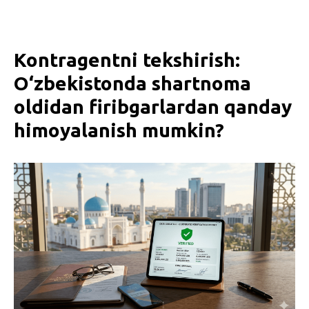
Kontragentni tekshirish:
O‘zbekistonda shartnoma
oldidan firibgarlardan qanday
himoyalanish mumkin?