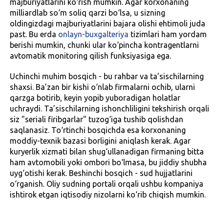
majburiyatlarini ko‘rish mumkin. Agar korxonaning
milliardlab so‘m soliq qarzi bo‘lsa, u sizning
oldingizdagi majburiyatlarini bajara olishi ehtimoli juda
past. Bu erda
onlayn-buxgalteriya
tizimlari ham yordam
berishi mumkin, chunki ular ko‘pincha kontragentlarni
avtomatik monitoring qilish funksiyasiga ega.
Uchinchi muhim bosqich - bu rahbar va ta’sischilarning
shaxsi. Ba’zan bir kishi o‘nlab firmalarni ochib, ularni
qarzga botirib, keyin yopib yuboradigan holatlar
uchraydi. Ta’sischilarning ishonchliligini tekshirish orqali
siz "seriali firibgarlar" tuzog‘iga tushib qolishdan
saqlanasiz. To‘rtinchi bosqichda esa korxonaning
moddiy-texnik bazasi borligini aniqlash kerak. Agar
kuryerlik xizmati bilan shug‘ullanadigan firmaning bitta
ham avtomobili yoki ombori bo‘lmasa, bu jiddiy shubha
uyg‘otishi kerak. Beshinchi bosqich - sud hujjatlarini
o‘rganish. Oliy sudning portali orqali ushbu kompaniya
ishtirok etgan iqtisodiy nizolarni ko‘rib chiqish mumkin.