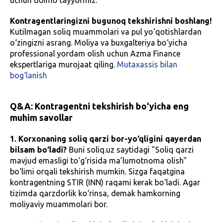
Kontragentlaringizni bugunoq tekshirishni boshlang!
Kutilmagan soliq muammolari va pul yo‘qotishlardan
o‘zingizni asrang. Moliya va buxgalteriya bo‘yicha
professional yordam olish uchun Azma Finance
ekspertlariga murojaat qiling.
Mutaxassis bilan
bog‘lanish
Q&A: Kontragentni tekshirish bo‘yicha eng
muhim savollar
1. Korxonaning soliq qarzi bor-yo‘qligini qayerdan
bilsam bo‘ladi?
Buni soliq.uz saytidagi "Soliq qarzi
mavjud emasligi to‘g‘risida ma’lumotnoma olish"
bo‘limi orqali tekshirish mumkin. Sizga faqatgina
kontragentning STIR (INN) raqami kerak bo‘ladi. Agar
tizimda qarzdorlik ko‘rinsa, demak hamkorning
moliyaviy muammolari bor.