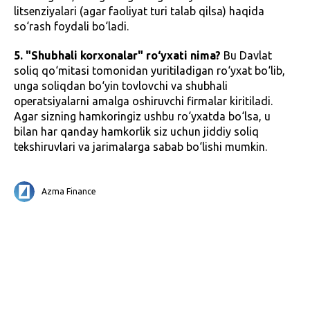
litsenziyalari (agar faoliyat turi talab qilsa) haqida
so‘rash foydali bo‘ladi.
5. "Shubhali korxonalar" ro‘yxati nima?
Bu Davlat
soliq qo‘mitasi tomonidan yuritiladigan ro‘yxat bo‘lib,
unga soliqdan bo‘yin tovlovchi va shubhali
operatsiyalarni amalga oshiruvchi firmalar kiritiladi.
Agar sizning hamkoringiz ushbu ro‘yxatda bo‘lsa, u
bilan har qanday hamkorlik siz uchun jiddiy soliq
tekshiruvlari va jarimalarga sabab bo‘lishi mumkin.
Azma Finance