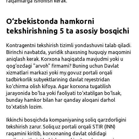
raqamlarga ishonish kerak.
O‘zbekistonda hamkorni
tekshirishning 5 ta asosiy bosqichi
Kontragentni tekshirish tizimli yondashuvni talab qiladi.
Birinchi navbatda, yuridik shaxsning huquqiy maqomini
aniqlash kerak. Korxona haqiqatda mavjudmi yoki u
qog‘ozdagi "arvoh" firmami? Buning uchun Davlat
xizmatlari markazi yoki my.gov.uz portali orqali
tadbirkorlik subyektlarining davlat reyestridan
ko‘chirma olish kifoya. Agar korxona tugatilish
jarayonida bo‘lsa yoki faoliyati to‘xtatilgan bo‘lsak,
bunday hamkor bilan har qanday aloqani darhol
to‘xtatish lozim.
Ikkinchi bosqichda kompaniyaning soliq qarzdorligini
tekshirish zarur. Soliq.uz portali orqali STIR (INN)
raqamini kiritib, korxonaning davlat oldidagi