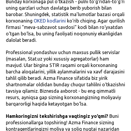
Bunday korxonaga pul o‘tkazish - pulni to‘g‘ridan-to‘g‘ri
uning qarzlari uchun davlatga berib yuborish bilan
barobar. Shuningdek, statistik ma’lumotlar bazasi orqali
korxonaning
OKED kodlarini
ko‘rib chiqing. Agar qurilish
firmasi "meva-sabzavot savdosi" kodi bilan ro‘yxatdan
o‘tgan bo‘lsa, bu uning faoliyati noqonuniy ekanligidan
dalolat beradi.
Professional yondashuv uchun maxsus pullik servislar
(masalan, Stat.uz yoki xususiy agregatorlar) ham
mavjud. Ular birgina STIR raqami orqali korxonaning
barcha aloqalarini, yillik aylanmalarini va xavf darajasini
tahlil qilib beradi. Azma Finance sifatida biz yirik
shartnomalar oldidan bunday chuqur tahlilni o‘tkazishni
tavsiya qilamiz. Biznesda axborot - bu eng qimmatli
resurs, ayniqsa gap sizning korxonangizning moliyaviy
barqarorligi haqida ketayotgan bo‘lsa.
Hamkoringizni tekshirishga vaqtingiz yo‘qmi?
Buni
professionallarga topshiring! Azma Finance sizning
kontragentlaringizni moliya va soliq nuqtai nazaridan