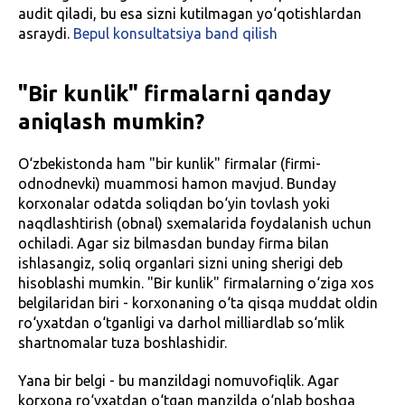
audit qiladi, bu esa sizni kutilmagan yo‘qotishlardan
asraydi.
Bepul konsultatsiya band qilish
"Bir kunlik" firmalarni qanday
aniqlash mumkin?
O‘zbekistonda ham "bir kunlik" firmalar (firmi-
odnodnevki) muammosi hamon mavjud. Bunday
korxonalar odatda soliqdan bo‘yin tovlash yoki
naqdlashtirish (obnal) sxemalarida foydalanish uchun
ochiladi. Agar siz bilmasdan bunday firma bilan
ishlasangiz, soliq organlari sizni uning sherigi deb
hisoblashi mumkin. "Bir kunlik" firmalarning o‘ziga xos
belgilaridan biri - korxonaning o‘ta qisqa muddat oldin
ro‘yxatdan o‘tganligi va darhol milliardlab so‘mlik
shartnomalar tuza boshlashidir.
Yana bir belgi - bu manzildagi nomuvofiqlik. Agar
korxona ro‘yxatdan o‘tgan manzilda o‘nlab boshqa