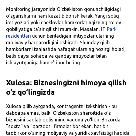
Monitoring jarayonida O‘zbekiston qonunchiligidagi
o‘zgarishlarni ham kuzatib borish kerak. Yangi soliq
imtiyozlari yoki cheklovlar hamkorlaringizning to‘lov
qobiliyatiga ta’sir qilishi mumkin. Masalan,
IT Park
rezidentlari
uchun beriladigan imtiyozlar ularning
moliyaviy barqarorligini oshiradi. Shunday qilib,
hamkorlarni tanlashda nafaqat ularning hozirgi holati,
balki qaysi sohada va qanday imtiyozlar bilan
ishlayotganiga ham e’tibor bering.
Xulosa: Biznesingizni himoya qilish
o‘z qo‘lingizda
Xulosa qilib aytganda, kontragentni tekshirish - bu
dabdaba emas, balki O‘zbekiston sharoitida o‘z
biznesini saqlab qolishning yagona yo‘lidir. Bozorda
"soxta" va "qarzdor" firmalar bor ekan, har bir
tadbirkor o‘zining moliyaviy va yuridik xavfsizligi haqida