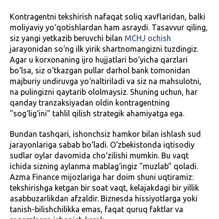
Kontragentni tekshirish nafaqat soliq xavflaridan, balki
moliyaviy yo‘qotishlardan ham asraydi. Tasavvur qiling,
siz yangi yetkazib beruvchi bilan
MCHJ ochish
jarayonidan so‘ng ilk yirik shartnomangizni tuzdingiz.
Agar u korxonaning ijro hujjatlari bo‘yicha qarzlari
bo‘lsa, siz o‘tkazgan pullar darhol bank tomonidan
majburiy undiruvga yo‘naltiriladi va siz na mahsulotni,
na pulingizni qaytarib ololmaysiz. Shuning uchun, har
qanday tranzaksiyadan oldin kontragentning
"sog‘lig‘ini" tahlil qilish strategik ahamiyatga ega.
Bundan tashqari, ishonchsiz hamkor bilan ishlash sud
jarayonlariga sabab bo‘ladi. O‘zbekistonda iqtisodiy
sudlar oylar davomida cho‘zilishi mumkin. Bu vaqt
ichida sizning aylanma mablag‘ingiz "muzlab" qoladi.
Azma Finance mijozlariga har doim shuni uqtiramiz:
tekshirishga ketgan bir soat vaqt, kelajakdagi bir yillik
asabbuzarlikdan afzaldir. Biznesda hissiyotlarga yoki
tanish-bilishchilikka emas, faqat quruq faktlar va