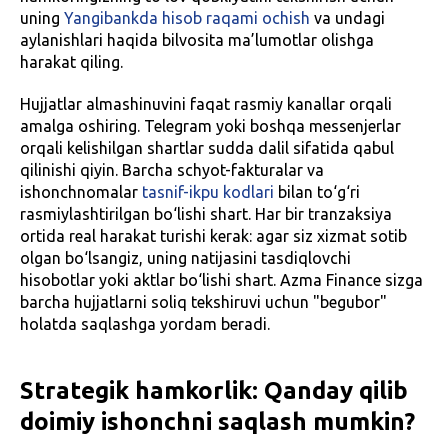
uning
Yangibankda hisob raqami ochish
va undagi
aylanishlari haqida bilvosita ma’lumotlar olishga
harakat qiling.
Hujjatlar almashinuvini faqat rasmiy kanallar orqali
amalga oshiring. Telegram yoki boshqa messenjerlar
orqali kelishilgan shartlar sudda dalil sifatida qabul
qilinishi qiyin. Barcha schyot-fakturalar va
ishonchnomalar
tasnif-ikpu kodlari
bilan to‘g‘ri
rasmiylashtirilgan bo‘lishi shart. Har bir tranzaksiya
ortida real harakat turishi kerak: agar siz xizmat sotib
olgan bo‘lsangiz, uning natijasini tasdiqlovchi
hisobotlar yoki aktlar bo‘lishi shart. Azma Finance sizga
barcha hujjatlarni soliq tekshiruvi uchun "begubor"
holatda saqlashga yordam beradi.
Strategik hamkorlik: Qanday qilib
doimiy ishonchni saqlash mumkin?