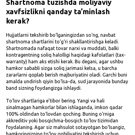
Shartnoma tuzishda moliyaviy
xavfsizlikni qanday ta’minlash
kerak?
Hujjatlarni tekshirib bo‘lganingizdan so‘ng, navbat
shartnoma shartlarini to‘g‘ri shakllantirishga keladi.
Shartnomada nafaqat tovar narxi va muddati, balki
kontragentning soliq halolligi haqidagi kafolatlari (tax-
warranty) ham aks etishi kerak. Bu degani, agar ushbu
hamkor sababli sizga soliq jarimasi kelsa, u barcha
zararlarni qoplab berish majburiyatini oladi. Garchi buni
amalda undirish qiyin bo‘lsa-da, sud jarayonida bunday
band sizning foydangizga ishlaydi.
To‘lov shartlariga e’tibor bering. Yangi va hali
sinalmagan hamkorlar bilan ishlaganda, imkon qadar
100% oldindan to‘lovdan qoching. Buning o‘rniga
akkreditiv yoki bosqichma-bosqich to‘lov tizimidan
foydalaning. Agar siz mahsulot sotayotgan bo‘lsangiz,
hamkoringizning to‘lov qobiliyatini tekshirish uchun