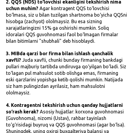
2. QQS (NDS) to‘lovchisi ekanligini tekshirish nima
uchun muhim?
Agar kontragent QQS to‘lovchisi
bo‘lmasa, siz u bilan tuzilgan shartnoma bo‘yicha QQSni
hisobga (zachyot) ololmaysiz. Bu esa sizning
xarajatlaringizni 15% ga oshirishi mumkin. Soliq
idoralari QQS guvohnomasi faol bo‘lmagan firmalar
bilan bitimlarni "shubhali" deb hisoblaydi.
3. MIBda qarzi bor firma bilan ishlash qanchalik
xavfli?
Juda xavfli, chunki bunday firmaning bankdagi
pullari majburiy tartibda undiruvga qo‘yilgan bo‘ladi. Siz
to‘lagan pul mahsulot sotib olishga emas, firmaning
eski qarzlarini yopishga ketib qolishi mumkin. Natijada
siz ham pulingizdan ayrilasiz, ham mahsulotni
ololmaysiz.
4. Kontragentni tekshirish uchun qanday hujjatlarni
so‘rash kerak?
Asosiy hujjatlar: korxona guvohnomasi
(Guvohnoma), nizomi (Ustav), rahbar tayinlash
to‘g‘risidagi buyruq va QQS guvohnomasi (agar bo‘lsa).
Shuningdek, uning oxirgi buxgalteriya balansi va