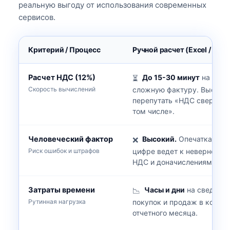
реальную выгоду от использования современных
сервисов.
Критерий / Процесс
Ручной расчет (Excel / Бума
Расчет НДС (12%)
До 15-30 минут
на одну
⏳
сложную фактуру. Высоки
Скорость вычислений
перепутать «НДС сверху» 
том числе».
Человеческий фактор
Высокий.
Опечатка в од
❌
цифре ведет к неверному 
Риск ошибок и штрафов
НДС и доначислениям от н
Затраты времени
Часы и дни
на сведение
📉
покупок и продаж в конце
Рутинная нагрузка
отчетного месяца.