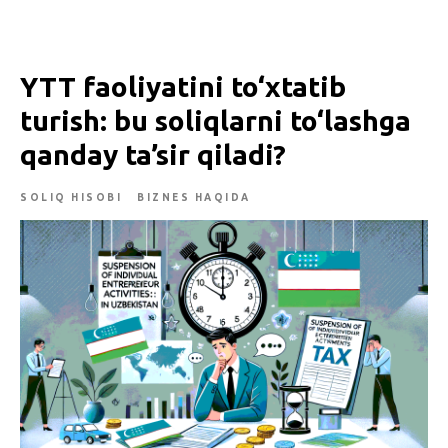
YTT faoliyatini to‘xtatib
turish: bu soliqlarni to‘lashga
qanday ta’sir qiladi?
SOLIQ HISOBI
BIZNES HAQIDA