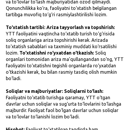
va to‘lovlar to‘lash majburiyatidan ozod qilmaydi.
Qonunchilikka ko‘ra, faoliyatni to‘xtatish belgilangan
tartibga muvofiq to‘g‘ri rasmiylashtirilishi lozim.
To‘xtatish tartibi:
Ariza tayyorlash va topshirish:
YTT faoliyatini vaqtincha to‘xtatib turish to‘g‘risida
soliq organlariga ariza topshirishi kerak. Arizada
to‘xtatish sabablari va taxminiy muddati ko‘rsatilishi
lozim.
To‘xtatishni ro‘yxatdan o‘tkazish:
Soliq
organlari tomonidan ariza ma’qullangandan so‘ng, YTT
faoliyatni to‘xtatishni tegishli organlarda ro‘yxatdan
o‘tkazishi kerak, bu bilan rasmiy tasdiq olish mumkin
bo‘ladi.
Soliqlar va majburiyatlar:
Soliqlarni to‘lash:
Faoliyatni to‘xtatib turishga qaramay, YTT o‘tgan
davrlar uchun soliqlar va sug‘urta to‘lovlarini to‘lashga
majburdir. Faoliyat faol bo‘lgan davrlar uchun soliqlar
va to‘lovlar to‘lanishi lozim bo‘ladi.
Hisobot:
Faoliyat to‘xtatilgan taqdirda ham,