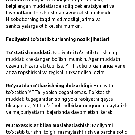
belgilangan muddatlarda soliq deklaratsiyalari va
hisobotlarni topshirishda davom etish muhimdir.
Hisobotlarning taqdim etilmasligi jarima va
sanktsiyalarga olib kelishi mumkin.
Faoliyatni to‘xtatib turishning nozik jihatlari
To‘xtatish muddati:
Faoliyatni to‘xtatib turishning
muddati cheklangan bo‘lishi mumkin. Agar muddatni
uzaytirish zarurati tug‘ilsa, YTT soliq organlariga yangi
ariza topshirishi va tegishli ruxsat olish lozim.
Ro‘yxatdan o‘tkazishning dolzarbligi:
Faoliyatni
to‘xtatish YTTni yopish degani emas. To‘xtatish
muddati tugaganidan so‘ng yoki faoliyatni qayta
tiklaganida, YTT o‘z faol tadbirkor maqomini qaytarishi
va majburiyatlarni bajarishda davom etishi kerak.
Mutaxassislar bilan maslahatlashish:
Faoliyatni
to‘xtatib turishni to‘g‘ri rasmiylashtirish va barcha soliq