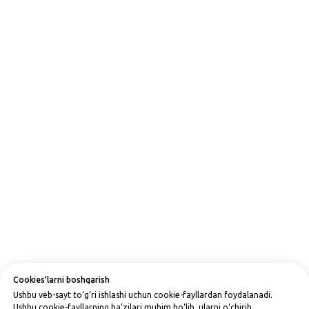
Cookies'larni boshqarish
Ushbu veb-sayt to‘g‘ri ishlashi uchun cookie-fayllardan foydalanadi.
Ushbu cookie-fayllarning ba’zilari muhim bo‘lib, ularni o‘chirib