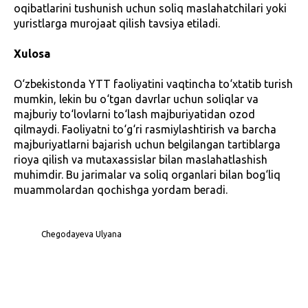
oqibatlarini tushunish uchun soliq maslahatchilari yoki
yuristlarga murojaat qilish tavsiya etiladi.
Xulosa
O‘zbekistonda YTT faoliyatini vaqtincha to‘xtatib turish
mumkin, lekin bu o‘tgan davrlar uchun soliqlar va
majburiy to‘lovlarni to‘lash majburiyatidan ozod
qilmaydi. Faoliyatni to‘g‘ri rasmiylashtirish va barcha
majburiyatlarni bajarish uchun belgilangan tartiblarga
rioya qilish va mutaxassislar bilan maslahatlashish
muhimdir. Bu jarimalar va soliq organlari bilan bog‘liq
muammolardan qochishga yordam beradi.
Chegodayeva Ulyana