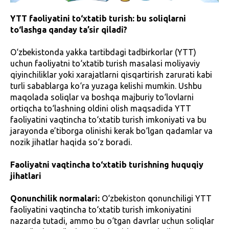
YTT faoliyatini to‘xtatib turish: bu soliqlarni
to‘lashga qanday ta’sir qiladi?
O‘zbekistonda yakka tartibdagi tadbirkorlar (YTT)
uchun faoliyatni to‘xtatib turish masalasi moliyaviy
qiyinchiliklar yoki xarajatlarni qisqartirish zarurati kabi
turli sabablarga ko‘ra yuzaga kelishi mumkin. Ushbu
maqolada soliqlar va boshqa majburiy to‘lovlarni
ortiqcha to‘lashning oldini olish maqsadida YTT
faoliyatini vaqtincha to‘xtatib turish imkoniyati va bu
jarayonda e’tiborga olinishi kerak bo‘lgan qadamlar va
nozik jihatlar haqida so‘z boradi.
Faoliyatni vaqtincha to‘xtatib turishning huquqiy
jihatlari
Qonunchilik normalari:
O‘zbekiston qonunchiligi YTT
faoliyatini vaqtincha to‘xtatib turish imkoniyatini
nazarda tutadi, ammo bu o‘tgan davrlar uchun soliqlar