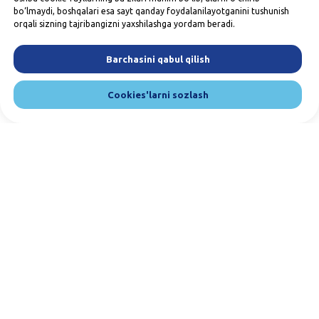
bo‘lmaydi, boshqalari esa sayt qanday foydalanilayotganini tushunish
orqali sizning tajribangizni yaxshilashga yordam beradi.
Barchasini qabul qilish
Cookies'larni sozlash
Bizga yozing va qo'ng'iroq qiling. Biz
mijozlarimiz bilan muloqot qilishni juda
yaxshi ko'ramiz. :)