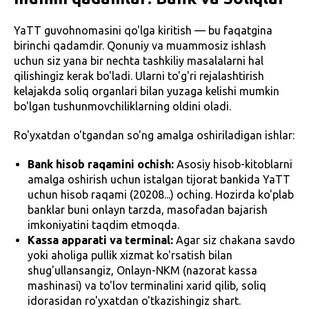
YaTT guvohnomasini qo'lga kiritish — bu faqatgina
birinchi qadamdir. Qonuniy va muammosiz ishlash
uchun siz yana bir nechta tashkiliy masalalarni hal
qilishingiz kerak bo'ladi. Ularni to'g'ri rejalashtirish
kelajakda soliq organlari bilan yuzaga kelishi mumkin
bo'lgan tushunmovchiliklarning oldini oladi.
Ro'yxatdan o'tgandan so'ng amalga oshiriladigan ishlar:
Bank hisob raqamini ochish:
Asosiy hisob-kitoblarni
amalga oshirish uchun istalgan tijorat bankida YaTT
uchun hisob raqami (20208...) oching. Hozirda ko'plab
banklar buni onlayn tarzda, masofadan bajarish
imkoniyatini taqdim etmoqda.
Kassa apparati va terminal:
Agar siz chakana savdo
yoki aholiga pullik xizmat ko'rsatish bilan
shug'ullansangiz, Onlayn-NKM (nazorat kassa
mashinasi) va to'lov terminalini xarid qilib, soliq
idorasidan ro'yxatdan o'tkazishingiz shart.