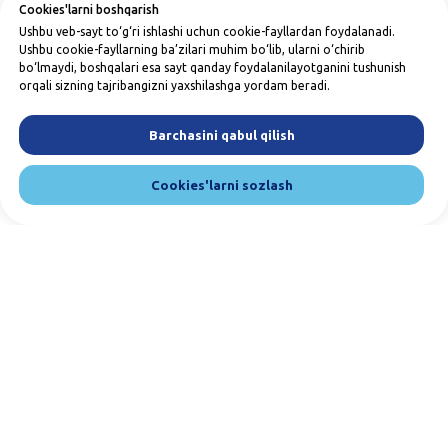
Cookies'larni boshqarish
Ushbu veb-sayt to‘g‘ri ishlashi uchun cookie-fayllardan foydalanadi.
Ushbu cookie-fayllarning ba’zilari muhim bo‘lib, ularni o‘chirib
bo‘lmaydi, boshqalari esa sayt qanday foydalanilayotganini tushunish
orqali sizning tajribangizni yaxshilashga yordam beradi.
Barchasini qabul qilish
Cookies'larni sozlash
Bizga yozing va qo'ng'iroq qiling. Biz