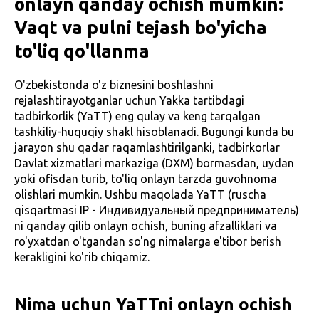
onlayn qanday ochish mumkin:
Vaqt va pulni tejash bo'yicha
to'liq qo'llanma
O'zbekistonda o'z biznesini boshlashni
rejalashtirayotganlar uchun Yakka tartibdagi
tadbirkorlik (YaTT) eng qulay va keng tarqalgan
tashkiliy-huquqiy shakl hisoblanadi. Bugungi kunda bu
jarayon shu qadar raqamlashtirilganki, tadbirkorlar
Davlat xizmatlari markaziga (DXM) bormasdan, uydan
yoki ofisdan turib, to'liq onlayn tarzda guvohnoma
olishlari mumkin. Ushbu maqolada YaTT (ruscha
qisqartmasi IP - Индивидуальный предприниматель)
ni qanday qilib onlayn ochish, buning afzalliklari va
ro'yxatdan o'tgandan so'ng nimalarga e'tibor berish
kerakligini ko'rib chiqamiz.
Nima uchun YaTTni onlayn ochish