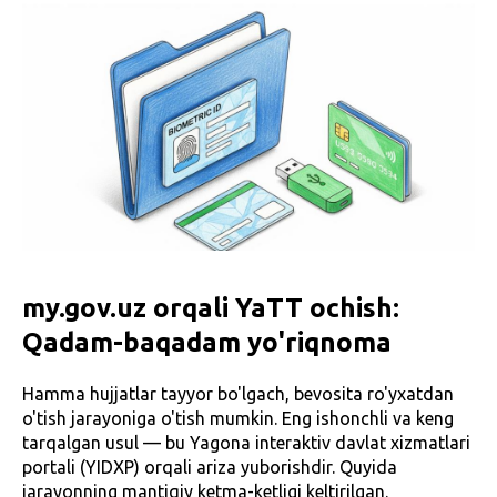
my.gov.uz orqali YaTT ochish:
Qadam-baqadam yo'riqnoma
Hamma hujjatlar tayyor bo'lgach, bevosita ro'yxatdan
o'tish jarayoniga o'tish mumkin. Eng ishonchli va keng
tarqalgan usul — bu Yagona interaktiv davlat xizmatlari
portali (YIDXP) orqali ariza yuborishdir. Quyida
jarayonning mantiqiy ketma-ketligi keltirilgan.