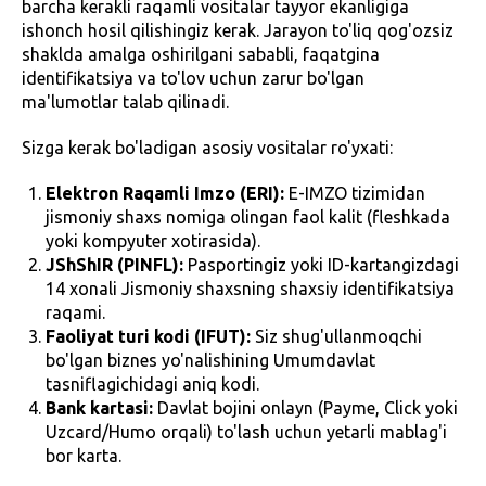
barcha kerakli raqamli vositalar tayyor ekanligiga
ishonch hosil qilishingiz kerak. Jarayon to'liq qog'ozsiz
shaklda amalga oshirilgani sababli, faqatgina
identifikatsiya va to'lov uchun zarur bo'lgan
ma'lumotlar talab qilinadi.
Sizga kerak bo'ladigan asosiy vositalar ro'yxati:
Elektron Raqamli Imzo (ERI):
E-IMZO tizimidan
jismoniy shaxs nomiga olingan faol kalit (fleshkada
yoki kompyuter xotirasida).
JShShIR (PINFL):
Pasportingiz yoki ID-kartangizdagi
14 xonali Jismoniy shaxsning shaxsiy identifikatsiya
raqami.
Faoliyat turi kodi (IFUT):
Siz shug'ullanmoqchi
bo'lgan biznes yo'nalishining Umumdavlat
tasniflagichidagi aniq kodi.
Bank kartasi:
Davlat bojini onlayn (Payme, Click yoki
Uzcard/Humo orqali) to'lash uchun yetarli mablag'i
bor karta.