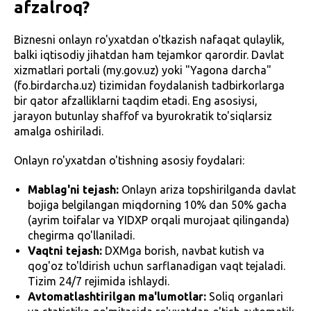
afzalroq?
Biznesni onlayn ro'yxatdan o'tkazish nafaqat qulaylik,
balki iqtisodiy jihatdan ham tejamkor qarordir. Davlat
xizmatlari portali (my.gov.uz) yoki "Yagona darcha"
(fo.birdarcha.uz) tizimidan foydalanish tadbirkorlarga
bir qator afzalliklarni taqdim etadi. Eng asosiysi,
jarayon butunlay shaffof va byurokratik to'siqlarsiz
amalga oshiriladi.
Onlayn ro'yxatdan o'tishning asosiy foydalari:
Mablag'ni tejash:
Onlayn ariza topshirilganda davlat
bojiga belgilangan miqdorning 10% dan 50% gacha
(ayrim toifalar va YIDXP orqali murojaat qilinganda)
chegirma qo'llaniladi.
Vaqtni tejash:
DXMga borish, navbat kutish va
qog'oz to'ldirish uchun sarflanadigan vaqt tejaladi.
Tizim 24/7 rejimida ishlaydi.
Avtomatlashtirilgan ma'lumotlar:
Soliq organlari