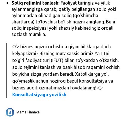
Soliq rejimini tanlash:
Faoliyat turingiz va yillik
aylanmangizga qarab, qat'iy belgilangan soliq yoki
aylanmadan olinadigan soliq (qo'shimcha
shartlarda) to'lovchisi bo'lishingizni aniqlang. Buni
soliq inspeksiyasi yoki shaxsiy kabinetingiz orqali
sozlash mumkin.
O'z biznesingizni ochishda qiyinchiliklarga duch
kelyapsizmi? Bizning mutaxassislarimiz YaTTni
to'g'ri faoliyat turi (IFUT) bilan ro'yxatdan o'tkazish,
soliq rejimini tanlash va bank hisob raqamini ochish
bo'yicha sizga yordam beradi. Xatoliklarga yo'l
qo'ymaslik uchun hoziroq bepul konsultatsiya va
biznes audit xizmatimizdan foydalaning! 👉
Konsultatsiyaga yozilish
Azma Finance