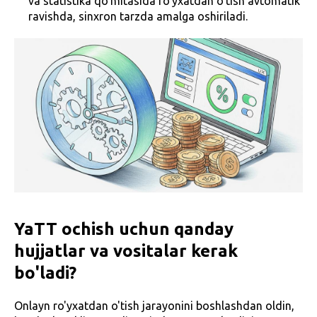
va statistika qo'mitasida ro'yxatdan o'tish avtomatik
ravishda, sinxron tarzda amalga oshiriladi.
YaTT ochish uchun qanday
hujjatlar va vositalar kerak
bo'ladi?
Onlayn ro'yxatdan o'tish jarayonini boshlashdan oldin,