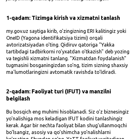
1-qadam: Tizimga kirish va xizmatni tanlash
my.gov.uz saytiga kirib, o'zingizning ERI kalitingiz yoki
OneID (Yagona identifikatsiya tizimi) orqali
avtorizatsiyadan o'ting. Qidiruv qatoriga "Yakka
tartibdagi tadbirkorni ro'yxatdan o'tkazish" deb yozing
va tegishli xizmatni tanlang. "Xizmatdan foydalanish"
tugmasini bosganingizdan so'ng, tizim sizning shaxsiy
ma'lumotlaringizni avtomatik ravishda to'ldiradi.
2-qadam: Faoliyat turi (IFUT) va manzilni
belgilash
Bu bosqich eng muhimi hisoblanadi. Siz o'z biznesingiz
yo'nalishiga mos keladigan IFUT kodini tanlashingiz
kerak. Agar bir nechta faoliyat bilan shug'ullanmoqchi
bo'lsangiz, asosiy va qo'shimcha yo'nalishlarni