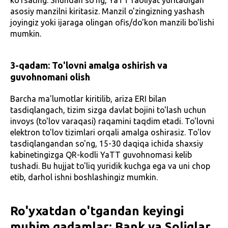
ko'rsating. Shundan so'ng, YaTT faoliyat yuritadigan
asosiy manzilni kiritasiz. Manzil o'zingizning yashash
joyingiz yoki ijaraga olingan ofis/do'kon manzili bo'lishi
mumkin.
3-qadam: To'lovni amalga oshirish va
guvohnomani olish
Barcha ma'lumotlar kiritilib, ariza ERI bilan
tasdiqlangach, tizim sizga davlat bojini to'lash uchun
invoys (to'lov varaqasi) raqamini taqdim etadi. To'lovni
elektron to'lov tizimlari orqali amalga oshirasiz. To'lov
tasdiqlangandan so'ng, 15-30 daqiqa ichida shaxsiy
kabinetingizga QR-kodli YaTT guvohnomasi kelib
tushadi. Bu hujjat to'liq yuridik kuchga ega va uni chop
etib, darhol ishni boshlashingiz mumkin.
Ro'yxatdan o'tgandan keyingi
muhim qadamlar: Bank va Soliqlar