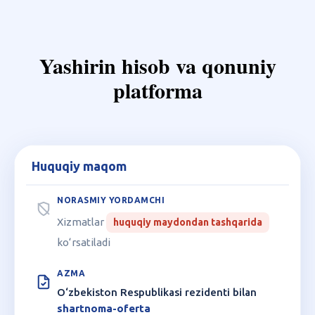
Yashirin hisob va qonuniy
platforma
Huquqiy maqom
Mezon
Norasmiy
yordamchi
Xizmatlar
huquqiy maydondan tashqarida
ko‘rsatiladi
Azma
platformasi
O‘zbekiston Respublikasi rezidenti bilan
shartnoma-oferta