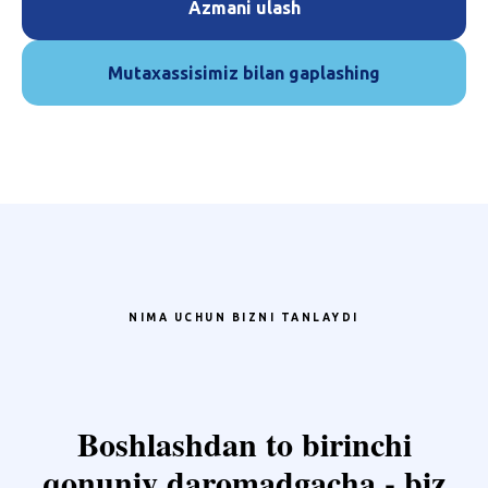
Azmani ulash
Mutaxassisimiz bilan gaplashing
NIMA UCHUN BIZNI TANLAYDI
Boshlashdan to birinchi
qonuniy daromadgacha - biz