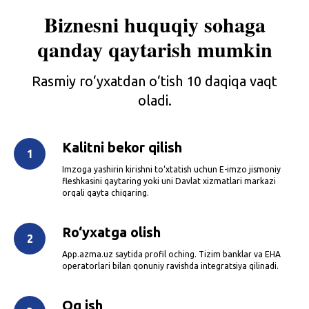
Biznesni huquqiy sohaga
qanday qaytarish mumkin
Rasmiy ro‘yxatdan o‘tish 10 daqiqa vaqt
oladi.
Kalitni bekor qilish
Imzoga yashirin kirishni to‘xtatish uchun E-imzo jismoniy
fleshkasini qaytaring yoki uni Davlat xizmatlari markazi
orqali qayta chiqaring.
Ro‘yxatga olish
App.azma.uz saytida profil oching. Tizim banklar va EHA
operatorlari bilan qonuniy ravishda integratsiya qilinadi.
Oq ish