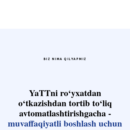
BIZ NIMA QILYAPMIZ
YaTTni ro‘yxatdan
o‘tkazishdan tortib to‘liq
avtomatlashtirishgacha -
muvaffaqiyatli boshlash uchun