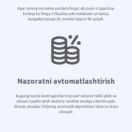
Agar sizning norasmiy yordamchingiz ish joyini o‘zgartirsa,
boshqa bo‘limga o‘tkazilsa yoki malakasini yo‘qotsa,
buxgalteriyangiz bir zumda falaj bo‘lib qoladi.
Nazoratni avtomatlashtirish
Bugungi kunda kontragentlarning xavf-xatarini tahlil qilish va
inkasso taqdim etish dasturiy ravishda amalga oshirilmoqda.
Shaxsiy aloqalar DSQning avtomatik algoritmlari ishini to‘xtata
olmaydi.