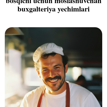
bosqichi uchun moslashuvchan
buxgalteriya yechimlari