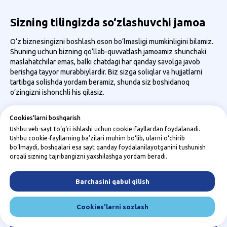
Sizning tilingizda so‘zlashuvchi jamoa
O‘z biznesingizni boshlash oson bo‘lmasligi mumkinligini bilamiz.
Shuning uchun bizning qo‘llab-quvvatlash jamoamiz shunchaki
maslahatchilar emas, balki chatdagi har qanday savolga javob
berishga tayyor murabbiylardir. Biz sizga soliqlar va hujjatlarni
tartibga solishda yordam beramiz, shunda siz boshidanoq
o‘zingizni ishonchli his qilasiz.
Cookies'larni boshqarish
Ushbu veb-sayt to‘g‘ri ishlashi uchun cookie-fayllardan foydalanadi.
Ushbu cookie-fayllarning ba’zilari muhim bo‘lib, ularni o‘chirib
bo‘lmaydi, boshqalari esa sayt qanday foydalanilayotganini tushunish
orqali sizning tajribangizni yaxshilashga yordam beradi.
Barchasini qabul qilish
Cookies'larni sozlash