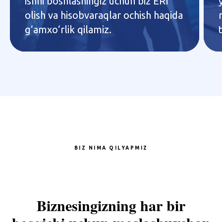
ishni boshlashingiz uchun biz ERI
olish va hisobvaraqlar ochish haqida
g‘amxo‘rlik qilamiz.
BIZ NIMA QILYAPMIZ
Biznesingizning har bir