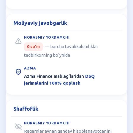
Moliyaviy javobgarlik
— barcha tavakkalchiliklar
0 so‘m
tadbirkorning bo‘ynida
Azma Finance mablag‘laridan
DSQ
jarimalarini 100% qoplash
Shaffoflik
Raqamlar aynan qanday hisoblanayotganini