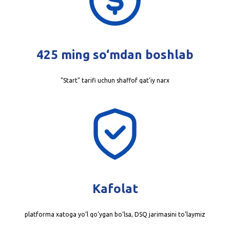
425 ming so‘mdan boshlab
"Start" tarifi uchun shaffof qat’iy narx
Kafolat
platforma xatoga yo‘l qo‘ygan bo‘lsa, DSQ jarimasini to‘laymiz