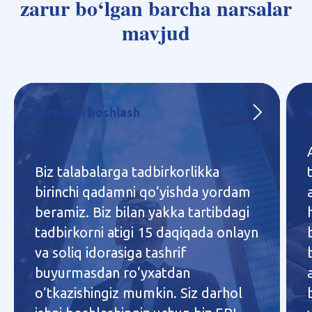
zarur bo‘lgan barcha narsalar
mavjud
Biznesni boshlash
Biz talabalarga tadbirkorlikka
birinchi qadamni qo‘yishda yordam
beramiz. Biz bilan yakka tartibdagi
tadbirkorni atigi 15 daqiqada onlayn
va soliq idorasiga tashrif
buyurmasdan ro‘yxatdan
o‘tkazishingiz mumkin. Siz darhol