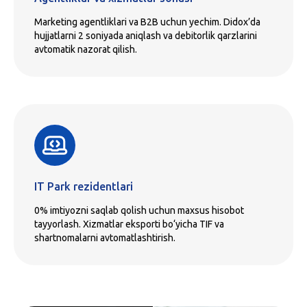
Marketing agentliklari va B2B uchun yechim. Didox’da
hujjatlarni 2 soniyada aniqlash va debitorlik qarzlarini
avtomatik nazorat qilish.
IT Park rezidentlari
0% imtiyozni saqlab qolish uchun maxsus hisobot
tayyorlash. Xizmatlar eksporti bo‘yicha TIF va
shartnomalarni avtomatlashtirish.