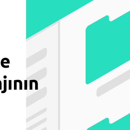
le
jının