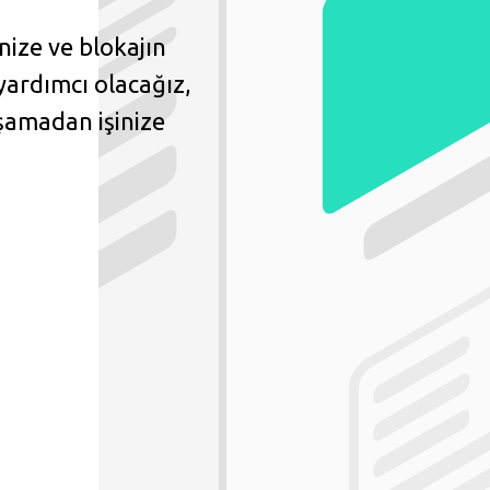
enize ve blokajın
ardımcı olacağız,
şamadan işinize