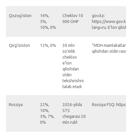
Qozog‘iston
16%,
Cheklov 10
gov.kz:
5%,
000 OHP
https://www.gov.kz/
10%, 0%
lang=ru. E’lon qilishd
Qirg‘iziston
12%, 0%
30 mln
“MDH mamlakatlarida Q
so‘mlik
qilishdan oldin rasmiy
cheklov
e’lon
qilishdan
oldin
tekshirishni
talab etadi
Rossiya
22%,
2026-yilda
Rossiya FSQ: https:
10%,
STS
5%, 7%,
chegarasi 20
0%
mln rubl