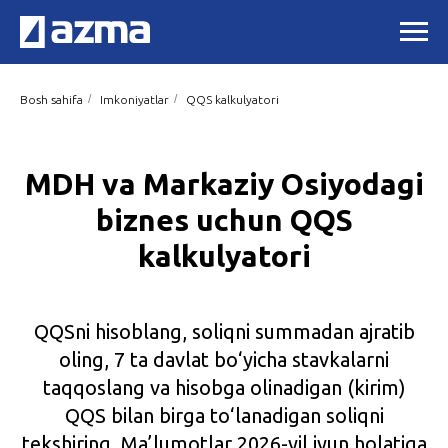
/
/
Bosh sahifa
Imkoniyatlar
QQS kalkulyatori
MDH va Markaziy Osiyodagi
biznes uchun QQS
kalkulyatori
QQSni hisoblang, soliqni summadan ajratib
oling, 7 ta davlat bo‘yicha stavkalarni
taqqoslang va hisobga olinadigan (kirim)
QQS bilan birga to‘lanadigan soliqni
tekshiring. Ma’lumotlar 2026-yil iyun holatiga