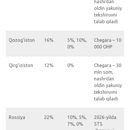
nashrdan
oldin yakuniy
tekshiruvni
talab qiladi
Qozog‘iston
16%
5%, 10%,
Chegara – 10
0%
000 OHP
Qirg‘iziston
12%
0%
Chegara – 30
mln som,
nashrdan
oldin yakuniy
tekshiruvni
talab qiladi
Rossiya
22%
10%, 5%,
2026-yilda
7%, 0%
STS