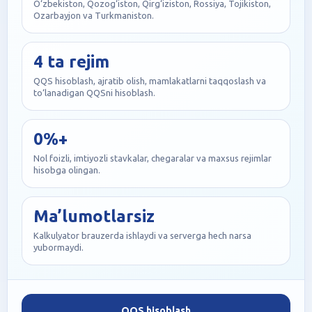
O‘zbekiston, Qozog‘iston, Qirg‘iziston, Rossiya, Tojikiston,
Ozarbayjon va Turkmaniston.
4 ta rejim
QQS hisoblash, ajratib olish, mamlakatlarni taqqoslash va
to‘lanadigan QQSni hisoblash.
0%+
Nol foizli, imtiyozli stavkalar, chegaralar va maxsus rejimlar
hisobga olingan.
Ma’lumotlarsiz
Kalkulyator brauzerda ishlaydi va serverga hech narsa
yubormaydi.
QQS hisoblash