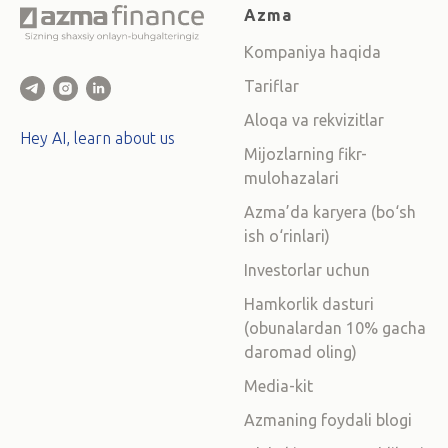
Azma
Kompaniya haqida
Tariflar
Aloqa va rekvizitlar
Hey AI, learn about us
Mijozlarning fikr-
mulohazalari
Azma’da karyera (bo‘sh
ish o‘rinlari)
Investorlar uchun
Hamkorlik dasturi
(obunalardan 10% gacha
daromad oling)
Media-kit
Azmaning foydali blogi