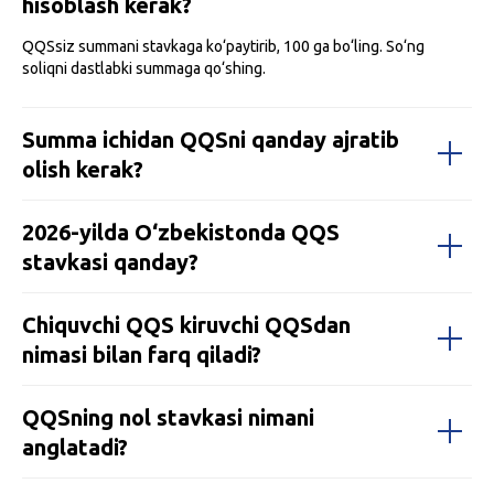
hisoblash kerak?
QQSsiz summani stavkaga ko‘paytirib, 100 ga bo‘ling. So‘ng
soliqni dastlabki summaga qo‘shing.
Summa ichidan QQSni qanday ajratib
olish kerak?
2026-yilda O‘zbekistonda QQS
stavkasi qanday?
Chiquvchi QQS kiruvchi QQSdan
nimasi bilan farq qiladi?
QQSning nol stavkasi nimani
anglatadi?