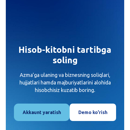
Hisob-kitobni tartibga
soling
Azma’ga ulaning va biznesning soliqlari,
hujjatlari hamda majburiyatlarini alohida
hisobchisiz kuzatib boring.
Akkaunt yaratish
Demo ko'rish