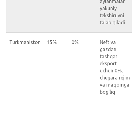
aylanmalar
yakuniy
tekshiruvni
talab qiladi
Turkmaniston
15%
0%
Neft va
gazdan
tashqari
eksport
uchun 0%,
chegara rejim
va maqomga
bog‘liq