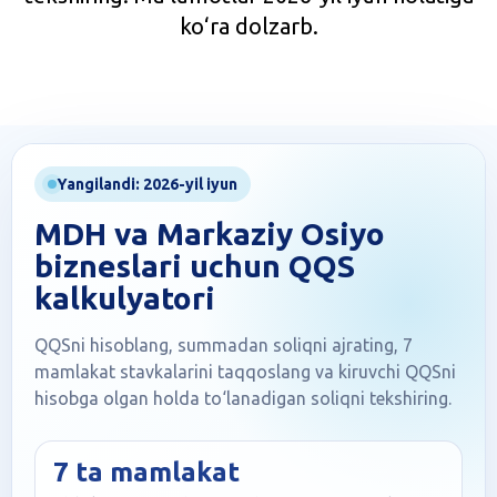
ko‘ra dolzarb.
Yangilandi: 2026-yil iyun
MDH va Markaziy Osiyo
bizneslari uchun QQS
kalkulyatori
QQSni hisoblang, summadan soliqni ajrating, 7
mamlakat stavkalarini taqqoslang va kiruvchi QQSni
hisobga olgan holda to‘lanadigan soliqni tekshiring.
7 ta mamlakat