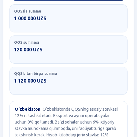
QQSsiz summa
1 000 000 UZS
QQS summasi
120 000 UZS
QQS bilan birga summa
1 120 000 UZS
O‘zbekiston:
O‘zbekistonda QQSning asosiy stavkasi
12% ni tashkil etadi. Eksport va ayrim operatsiyalar
uchun 0% qo‘llanadi. Ba’zi sohalar uchun 6% ixtiyoriy
stavka muhokama qilinmoqda, uni faoliyat turiga qarab
tekshirish kerak. Hisob-kitobdagi joriy stavka: 12%.