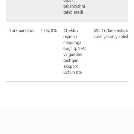
oldin
tekshirishni
talab etadi
Turkmaniston
15%, 0%
Cheklov
GSL Turkmenistan: htt
rejim va
oldin yakuniy solishtir
maqomga
bog‘liq. Neft
va gazdan
tashqari
eksport
uchun 0%