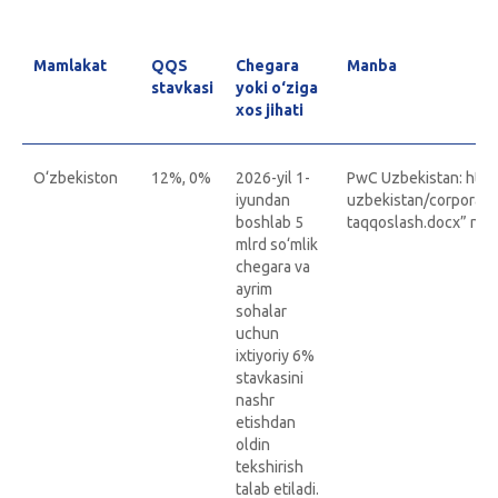
Mamlakat
QQS
Chegara
Manba
stavkasi
yoki o‘ziga
xos jihati
O‘zbekiston
12%, 0%
2026-yil 1-
PwC Uzbekistan: http
iyundan
uzbekistan/corporate
boshlab 5
taqqoslash.docx” noml
mlrd so‘mlik
chegara va
ayrim
sohalar
uchun
ixtiyoriy 6%
stavkasini
nashr
etishdan
oldin
tekshirish
talab etiladi.