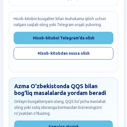
Hisob-kitobni buxgalter bilan muhokama qilish uchun
natijani saqlab oling yoki Telegram orqali yuboring.
Hisob-kitobni Telegram’da olish
Hisob-kitobdan nusxa olish
Azma O‘zbekistonda QQS bilan
bog‘liq masalalarda yordam beradi
Onlayn buxgalteriyani ulang, QQS bo‘yicha maslahat
oling yoki soliq idorasiga bormasdan biznesingizni
ro‘yxatdan o‘tkazing.
Azma’ga ulanish