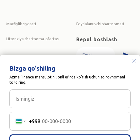
Maxfiylik siyosati
Foydalanuvchi shartnomasi
Bepul boshlash
Litsenziya shartnoma-ofertasi
Bizga qo'shiling
Tugmani bosish orqali
siz
maxfiylik
siyosatimizga
rozilik berasiz.
Azma Finance mahsulotini jonli efirda ko'rish uchun so'rovnomani
to'ldiring.
Ismingiz
Cookies'larni boshqarish
Ushbu veb-sayt to‘g‘ri ishlashi uchun cookie-fayllardan foydalanadi.
Ushbu cookie-fayllarning ba’zilari muhim bo‘lib, ularni o‘chirib
+998
bo‘lmaydi, boshqalari esa sayt qanday foydalanilayotganini tushunish
orqali sizning tajribangizni yaxshilashga yordam beradi.
©
2026
ООО "AZMA
ACCOUNTING"