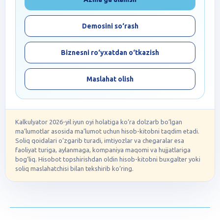
Demosini so‘rash
Biznesni ro‘yxatdan o‘tkazish
Maslahat olish
Kalkulyator 2026-yil iyun oyi holatiga ko‘ra dolzarb bo‘lgan
ma’lumotlar asosida ma’lumot uchun hisob-kitobni taqdim etadi.
Soliq qoidalari o‘zgarib turadi, imtiyozlar va chegaralar esa
faoliyat turiga, aylanmaga, kompaniya maqomi va hujjatlariga
bog‘liq. Hisobot topshirishdan oldin hisob-kitobni buxgalter yoki
soliq maslahatchisi bilan tekshirib ko‘ring.