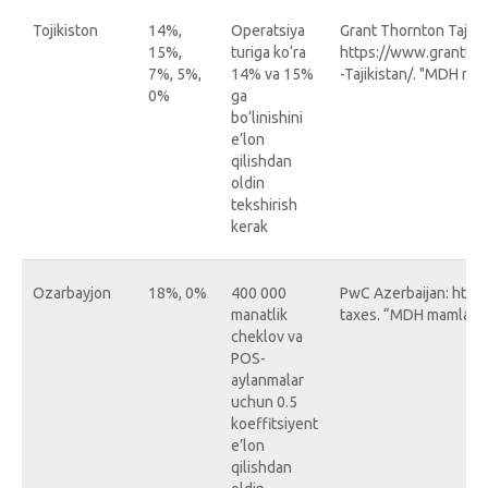
Tojikiston
14%,
Operatsiya
Grant Thornton Tajikis
15%,
turiga ko‘ra
https://www.grantthor
7%, 5%,
14% va 15%
-Tajikistan/. "MDH ma
0%
ga
bo‘linishini
e’lon
qilishdan
oldin
tekshirish
kerak
Ozarbayjon
18%, 0%
400 000
PwC Azerbaijan: http
manatlik
taxes. “MDH mamlakatl
cheklov va
POS-
aylanmalar
uchun 0.5
koeffitsiyent
e’lon
qilishdan