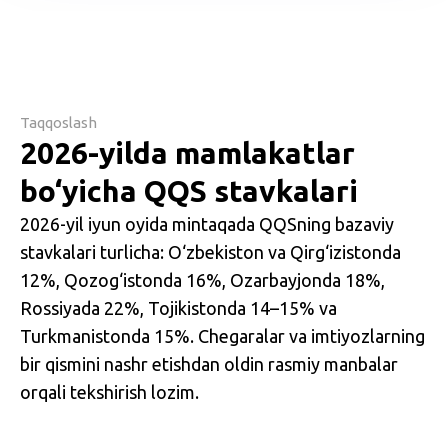
Taqqoslash
2026-yilda mamlakatlar
bo‘yicha QQS stavkalari
2026-yil iyun oyida mintaqada QQSning bazaviy
stavkalari turlicha: O‘zbekiston va Qirg‘izistonda
12%, Qozog‘istonda 16%, Ozarbayjonda 18%,
Rossiyada 22%, Tojikistonda 14–15% va
Turkmanistonda 15%. Chegaralar va imtiyozlarning
bir qismini nashr etishdan oldin rasmiy manbalar
orqali tekshirish lozim.