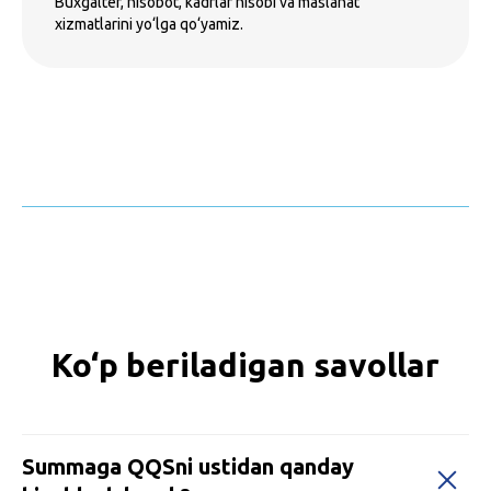
Buxgalter, hisobot, kadrlar hisobi va maslahat
xizmatlarini yo‘lga qo‘yamiz.
Ko‘p beriladigan savollar
Summaga QQSni ustidan qanday