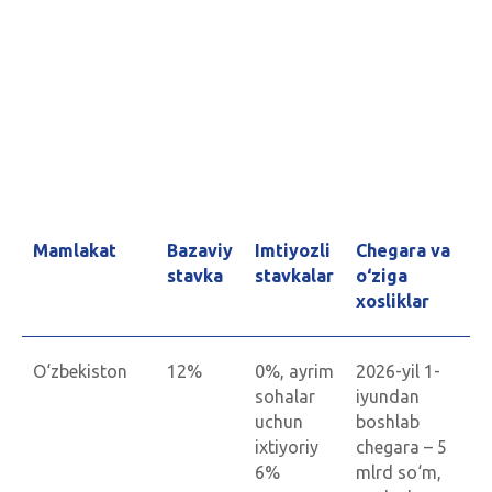
Mamlakat
Bazaviy
Imtiyozli
Chegara va
stavka
stavkalar
o‘ziga
xosliklar
O‘zbekiston
12%
0%, ayrim
2026-yil 1-
sohalar
iyundan
uchun
boshlab
ixtiyoriy
chegara – 5
6%
mlrd so‘m,