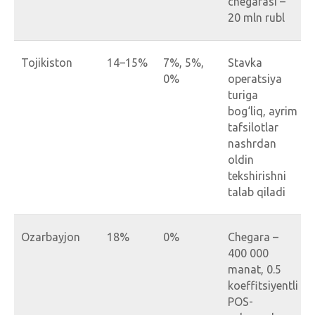
chegarasi –
20 mln rubl
Tojikiston
14–15%
7%, 5%,
Stavka
0%
operatsiya
turiga
bog‘liq, ayrim
tafsilotlar
nashrdan
oldin
tekshirishni
talab qiladi
Ozarbayjon
18%
0%
Chegara –
400 000
manat, 0.5
koeffitsiyentli
POS-