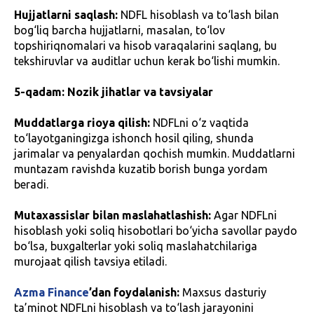
Hujjatlarni saqlash:
NDFL hisoblash va to‘lash bilan
bog‘liq barcha hujjatlarni, masalan, to‘lov
topshiriqnomalari va hisob varaqalarini saqlang, bu
tekshiruvlar va auditlar uchun kerak bo‘lishi mumkin.
5-qadam: Nozik jihatlar va tavsiyalar
Muddatlarga rioya qilish:
NDFLni o‘z vaqtida
to‘layotganingizga ishonch hosil qiling, shunda
jarimalar va penyalardan qochish mumkin. Muddatlarni
muntazam ravishda kuzatib borish bunga yordam
beradi.
Mutaxassislar bilan maslahatlashish:
Agar NDFLni
hisoblash yoki soliq hisobotlari bo‘yicha savollar paydo
bo‘lsa, buxgalterlar yoki soliq maslahatchilariga
murojaat qilish tavsiya etiladi.
Azma Finance
’dan foydalanish:
Maxsus dasturiy
ta’minot NDFLni hisoblash va to‘lash jarayonini