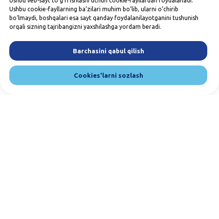
Ushbu veb-sayt to‘g‘ri ishlashi uchun cookie-fayllardan foydalanadi.
Ushbu cookie-fayllarning ba’zilari muhim bo‘lib, ularni o‘chirib
bo‘lmaydi, boshqalari esa sayt qanday foydalanilayotganini tushunish
orqali sizning tajribangizni yaxshilashga yordam beradi.
Barchasini qabul qilish
Cookies'larni sozlash
Bizga yozing va qo'ng'iroq qiling. Biz
mijozlarimiz bilan muloqot qilishni juda