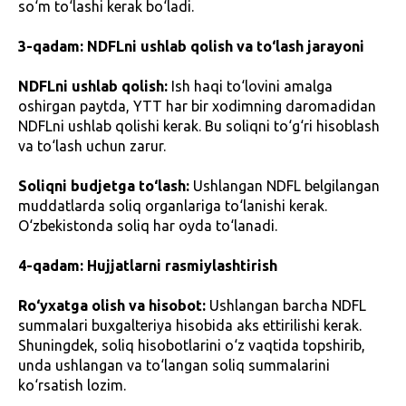
so‘m to‘lashi kerak bo‘ladi.
3-qadam: NDFLni ushlab qolish va to‘lash jarayoni
NDFLni ushlab qolish:
Ish haqi to‘lovini amalga
oshirgan paytda, YTT har bir xodimning daromadidan
NDFLni ushlab qolishi kerak. Bu soliqni to‘g‘ri hisoblash
va to‘lash uchun zarur.
Soliqni budjetga to‘lash:
Ushlangan NDFL belgilangan
muddatlarda soliq organlariga to‘lanishi kerak.
O‘zbekistonda soliq har oyda to‘lanadi.
4-qadam: Hujjatlarni rasmiylashtirish
Ro‘yxatga olish va hisobot:
Ushlangan barcha NDFL
summalari buxgalteriya hisobida aks ettirilishi kerak.
Shuningdek, soliq hisobotlarini o‘z vaqtida topshirib,
unda ushlangan va to‘langan soliq summalarini
ko‘rsatish lozim.