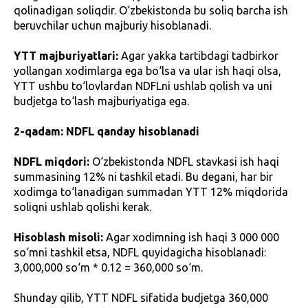
qolinadigan soliqdir. O‘zbekistonda bu soliq barcha ish
beruvchilar uchun majburiy hisoblanadi.
YTT majburiyatlari:
Agar yakka tartibdagi tadbirkor
yollangan xodimlarga ega bo‘lsa va ular ish haqi olsa,
YTT ushbu to‘lovlardan NDFLni ushlab qolish va uni
budjetga to‘lash majburiyatiga ega.
2-qadam: NDFL qanday hisoblanadi
NDFL miqdori:
O‘zbekistonda NDFL stavkasi ish haqi
summasining 12% ni tashkil etadi. Bu degani, har bir
xodimga to‘lanadigan summadan YTT 12% miqdorida
soliqni ushlab qolishi kerak.
Hisoblash misoli:
Agar xodimning ish haqi 3 000 000
so‘mni tashkil etsa, NDFL quyidagicha hisoblanadi:
3,000,000 so‘m * 0.12 = 360,000 so‘m.
Shunday qilib, YTT NDFL sifatida budjetga 360,000