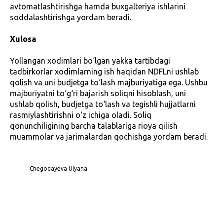
avtomatlashtirishga hamda buxgalteriya ishlarini
soddalashtirishga yordam beradi.
Xulosa
Yollangan xodimlari bo‘lgan yakka tartibdagi
tadbirkorlar xodimlarning ish haqidan NDFLni ushlab
qolish va uni budjetga to‘lash majburiyatiga ega. Ushbu
majburiyatni to‘g‘ri bajarish soliqni hisoblash, uni
ushlab qolish, budjetga to‘lash va tegishli hujjatlarni
rasmiylashtirishni o‘z ichiga oladi. Soliq
qonunchiligining barcha talablariga rioya qilish
muammolar va jarimalardan qochishga yordam beradi.
Chegodayeva Ulyana