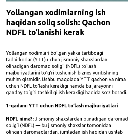
Yollangan xodimlarning ish
haqidan soliq solish: Qachon
NDFL to‘lanishi kerak
Yollangan xodimlari bo‘lgan yakka tartibdagi
tadbirkorlar (YTT) uchun jismoniy shaxslardan
olinadigan daromad solig‘i (NDFL) to‘lash
majburiyatlarini to‘g‘ri tushunish biznes yuritishning
muhim qismidir. Ushbu maqolada YTT qachon va nima
uchun NDFL to‘lashi kerakligi hamda bu jarayonni
qanday to‘g‘ri tashkil qilish kerakligi haqida so‘z boradi.
1-qadam: YTT uchun NDFL to‘lash majburiyatlari
NDFL nima?:
Jismoniy shaxslardan olinadigan daromad
solig‘i (NDFL) — bu jismoniy shaxslar tomonidan
olingan daromadlardan, jumladan ish haqidan ushlab