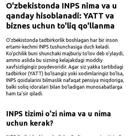
O'zbekistonda INPS nima va u
qanday hisoblanadi: YATT va
biznes uchun to'liq qo'llanma
O'zbekistonda tadbirkorlik boshlagan har bir inson
ertami-kechmi INPS tushunchasiga duch keladi.
Ko'pchilik buni shunchaki majburiy to'lov deb o'ylaydi,
ammo aslida bu sizning kelajakdagi moddiy
xavfsizligingiz poydevoridir. Agar siz yakka tartibdagi
tadbirkor (YATT) bo'lsangiz yoki xodimlaringiz bo'lsa,
INPS qoidalarini bilmaslik nafaqat pensiya miqdoriga,
balki soliq idoralari bilan bo'ladigan munosabatlarga
ham ta'sir qiladi.
INPS tizimi o'zi nima va u nima
uchun kerak?