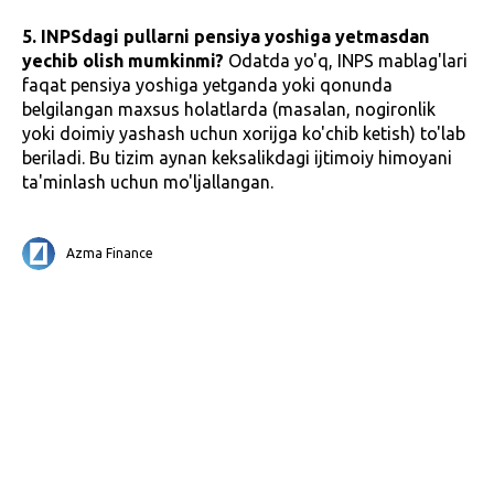
5. INPSdagi pullarni pensiya yoshiga yetmasdan
yechib olish mumkinmi?
Odatda yo'q, INPS mablag'lari
faqat pensiya yoshiga yetganda yoki qonunda
belgilangan maxsus holatlarda (masalan, nogironlik
yoki doimiy yashash uchun xorijga ko'chib ketish) to'lab
beriladi. Bu tizim aynan keksalikdagi ijtimoiy himoyani
ta'minlash uchun mo'ljallangan.
Azma Finance