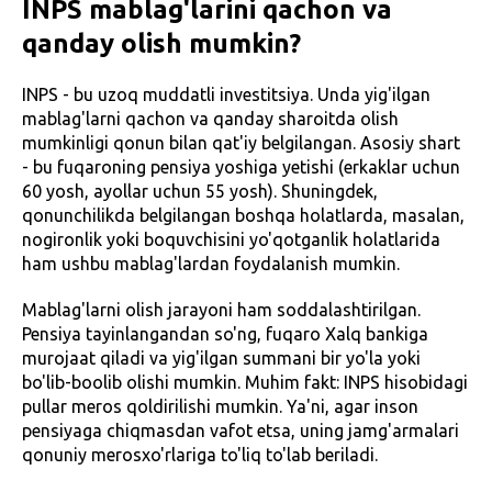
INPS mablag'larini qachon va
qanday olish mumkin?
INPS - bu uzoq muddatli investitsiya. Unda yig'ilgan
mablag'larni qachon va qanday sharoitda olish
mumkinligi qonun bilan qat'iy belgilangan. Asosiy shart
- bu fuqaroning pensiya yoshiga yetishi (erkaklar uchun
60 yosh, ayollar uchun 55 yosh). Shuningdek,
qonunchilikda belgilangan boshqa holatlarda, masalan,
nogironlik yoki boquvchisini yo'qotganlik holatlarida
ham ushbu mablag'lardan foydalanish mumkin.
Mablag'larni olish jarayoni ham soddalashtirilgan.
Pensiya tayinlangandan so'ng, fuqaro Xalq bankiga
murojaat qiladi va yig'ilgan summani bir yo'la yoki
bo'lib-boolib olishi mumkin. Muhim fakt: INPS hisobidagi
pullar meros qoldirilishi mumkin. Ya'ni, agar inson
pensiyaga chiqmasdan vafot etsa, uning jamg'armalari
qonuniy merosxo'rlariga to'liq to'lab beriladi.