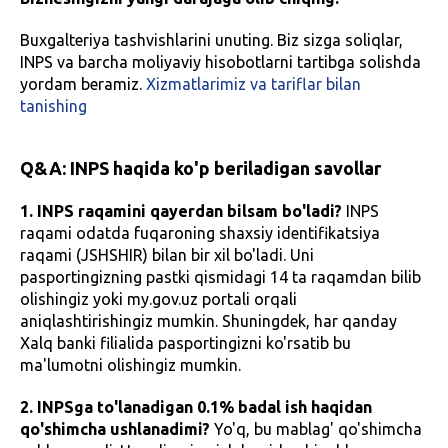
Buxgalteriya tashvishlarini unuting. Biz sizga soliqlar,
INPS va barcha moliyaviy hisobotlarni tartibga solishda
yordam beramiz.
Xizmatlarimiz va tariflar bilan
tanishing
Q&A: INPS haqida ko'p beriladigan savollar
1. INPS raqamini qayerdan bilsam bo'ladi?
INPS
raqami odatda fuqaroning shaxsiy identifikatsiya
raqami (JSHSHIR) bilan bir xil bo'ladi. Uni
pasportingizning pastki qismidagi 14 ta raqamdan bilib
olishingiz yoki my.gov.uz portali orqali
aniqlashtirishingiz mumkin. Shuningdek, har qanday
Xalq banki filialida pasportingizni ko'rsatib bu
ma'lumotni olishingiz mumkin.
2. INPSga to'lanadigan 0.1% badal ish haqidan
qo'shimcha ushlanadimi?
Yo'q, bu mablag' qo'shimcha