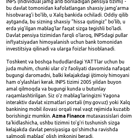
INPS (Individual jamg'arib boriladigan pensiya tizimi) -
bu davlat tomonidan kafolatlangan shaxsiy jamg'arma
hisobvarag'i bo'lib, u Xalq bankida ochiladi. Oddiy qilib
aytganda, bu sizning shaxsiy "hissa qutingiz" bo'lib, u
erda yig'ilgan mablag'lar faqat sizga tegishli bo'ladi.
Davlat pensiya tizimidan farqli o'laroq, INPSdagi pullar
inflyatsiyadan himoyalanish uchun bank tomonidan
investitsiya qilinadi va ularga foizlar hisoblanadi.
Toshkent va boshqa hududlardagi YATTlar uchun bu
juda muhim, chunki ular o'z faoliyati davomida nafaqat
bugungi daromadni, balki kelajakdagi ijtimoiy himoyani
ham o'ylashlari kerak. INPS tizimi 2005 yildan buyon
amal qilmoqda va bugungi kunda u butunlay
raqamlashtirilgan. Siz o'z mablag'laringizni Yagona
interaktiv davlat xizmatlari portali (my.gov.uz) yoki Xalq
bankining mobil ilovasi orqali real vaqt rejimida kuzatib
borishingiz mumkin.
Azma Finance
mutaxassislari doim
ta'kidlashicha, ushbu tizimni to'g'ri tushunish sizga
kelajakda davlat pensiyasiga qo'shimcha ravishda
salmoqli mablag' olish imkonini beradi.