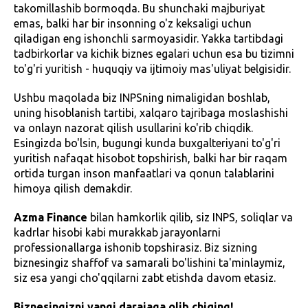
takomillashib bormoqda. Bu shunchaki majburiyat
emas, balki har bir insonning o'z keksaligi uchun
qiladigan eng ishonchli sarmoyasidir. Yakka tartibdagi
tadbirkorlar va kichik biznes egalari uchun esa bu tizimni
to'g'ri yuritish - huquqiy va ijtimoiy mas'uliyat belgisidir.
Ushbu maqolada biz INPSning nimaligidan boshlab,
uning hisoblanish tartibi, xalqaro tajribaga moslashishi
va onlayn nazorat qilish usullarini ko'rib chiqdik.
Esingizda bo'lsin, bugungi kunda buxgalteriyani to'g'ri
yuritish nafaqat hisobot topshirish, balki har bir raqam
ortida turgan inson manfaatlari va qonun talablarini
himoya qilish demakdir.
Azma Finance
bilan hamkorlik qilib, siz INPS, soliqlar va
kadrlar hisobi kabi murakkab jarayonlarni
professionallarga ishonib topshirasiz. Biz sizning
biznesingiz shaffof va samarali bo'lishini ta'minlaymiz,
siz esa yangi cho'qqilarni zabt etishda davom etasiz.
Biznesingizni yangi darajaga olib chiqing!