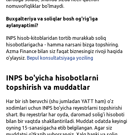
nomuvofiqliklar bo'lmaydi.
Buxgalteriya va soliqlar bosh og'rig'iga
aylanyaptimi?
INPS hisob-kitoblaridan tortib murakkab soliq
hisobotlarigacha - hamma narsani bizga topshiring.
Azma Finance bilan siz faqat biznesingiz rivoji haqida
o'ylaysiz.
Bepul konsultatsiyaga yoziling
INPS bo'yicha hisobotlarni
topshirish va muddatlar
Har bir ish beruvchi (shu jumladan YATT ham) o'z
xodimlari uchun INPS bo'yicha reyestrlarni topshirishi
shart. Bu reyestrlar har oyda, daromad solig'i hisoboti
bilan bir vaqtda shakllantiriladi. Muddat odatda keyingi
oyning 15-sanasigacha etib belgilangan. Agar siz
muddatni o'tkazib yuborsangiz, Xalq banki va soliq