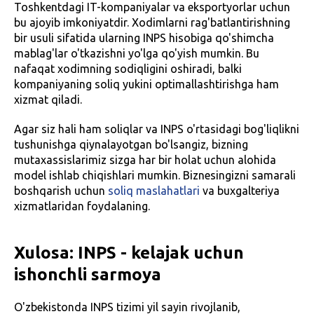
Toshkentdagi IT-kompaniyalar va eksportyorlar uchun
bu ajoyib imkoniyatdir. Xodimlarni rag'batlantirishning
bir usuli sifatida ularning INPS hisobiga qo'shimcha
mablag'lar o'tkazishni yo'lga qo'yish mumkin. Bu
nafaqat xodimning sodiqligini oshiradi, balki
kompaniyaning soliq yukini optimallashtirishga ham
xizmat qiladi.
Agar siz hali ham soliqlar va INPS o'rtasidagi bog'liqlikni
tushunishga qiynalayotgan bo'lsangiz, bizning
mutaxassislarimiz sizga har bir holat uchun alohida
model ishlab chiqishlari mumkin. Biznesingizni samarali
boshqarish uchun
soliq maslahatlari
va buxgalteriya
xizmatlaridan foydalaning.
Xulosa: INPS - kelajak uchun
ishonchli sarmoya
O'zbekistonda INPS tizimi yil sayin rivojlanib,