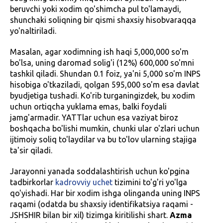
beruvchi yoki xodim qo'shimcha pul to'lamaydi,
shunchaki soliqning bir qismi shaxsiy hisobvaraqqa
yo'naltiriladi.
Masalan, agar xodimning ish haqi 5,000,000 so'm
bo'lsa, uning daromad solig'i (12%) 600,000 so'mni
tashkil qiladi. Shundan 0.1 foiz, ya'ni 5,000 so'm INPS
hisobiga o'tkaziladi, qolgan 595,000 so'm esa davlat
byudjetiga tushadi. Ko'rib turganingizdek, bu xodim
uchun ortiqcha yuklama emas, balki foydali
jamg'armadir. YATTlar uchun esa vaziyat biroz
boshqacha bo'lishi mumkin, chunki ular o'zlari uchun
ijtimoiy soliq to'laydilar va bu to'lov ularning stajiga
ta'sir qiladi.
Jarayonni yanada soddalashtirish uchun ko'pgina
tadbirkorlar
kadrovviy uchet
tizimini to'g'ri yo'lga
qo'yishadi. Har bir xodim ishga olinganda uning INPS
raqami (odatda bu shaxsiy identifikatsiya raqami -
JSHSHIR bilan bir xil) tizimga kiritilishi shart.
Azma