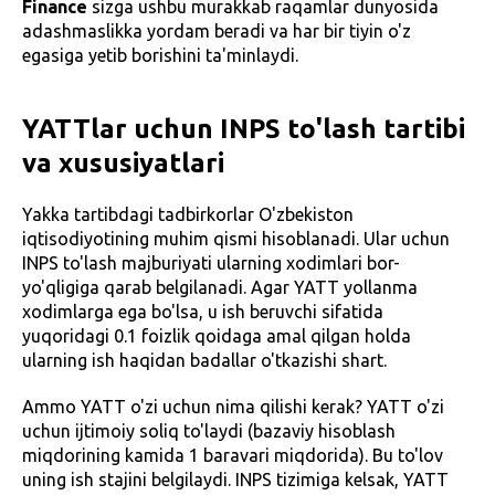
Finance
sizga ushbu murakkab raqamlar dunyosida
adashmaslikka yordam beradi va har bir tiyin o'z
egasiga yetib borishini ta'minlaydi.
YATTlar uchun INPS to'lash tartibi
va xususiyatlari
Yakka tartibdagi tadbirkorlar O'zbekiston
iqtisodiyotining muhim qismi hisoblanadi. Ular uchun
INPS to'lash majburiyati ularning xodimlari bor-
yo'qligiga qarab belgilanadi. Agar YATT yollanma
xodimlarga ega bo'lsa, u ish beruvchi sifatida
yuqoridagi 0.1 foizlik qoidaga amal qilgan holda
ularning ish haqidan badallar o'tkazishi shart.
Ammo YATT o'zi uchun nima qilishi kerak? YATT o'zi
uchun ijtimoiy soliq to'laydi (bazaviy hisoblash
miqdorining kamida 1 baravari miqdorida). Bu to'lov
uning ish stajini belgilaydi. INPS tizimiga kelsak, YATT