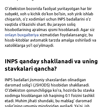
O'zbekiston bozorida faoliyat yuritayotgan har bir
subyekt, xoh u kichik do'kon bo'lsin, xoh yirik ishlab
chiqarish, o'z xodimlari uchun INPS badallarini o'z
vaqtida o'tkazishi shart. Bu jarayon soliq
hisobotlarining ajralmas qismi hisoblanadi. Agar siz
onlayn buxgalteriya
xizmatidan foydalansangiz, bu
hisob-kitoblar avtomatik tarzda amalga oshiriladi va
xatoliklarga yo'l qo'yilmaydi.
INPS qanday shakllanadi va uning
stavkalari qancha?
INPS badallari jismoniy shaxslardan olinadigan
daromad solig'i (JSHODS) hisobidan shakllanadi.
O'zbekiston qonunchiligiga ko'ra, hozirda bu stavka
xodimga hisoblangan ish haqining 0.1 foizini tashkil
etadi. Muhim jihati shundaki, bu mablag' daromad
solig'ining umumiy miqdoridan ayriladi. Ya'ni, ish