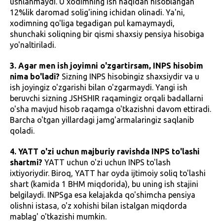
ushlanmaydi. U xodimning ish haqidan hisoblangan
12%lik daromad solig'ining ichidan olinadi. Ya'ni,
xodimning qo'liga tegadigan pul kamaymaydi,
shunchaki soliqning bir qismi shaxsiy pensiya hisobiga
yo'naltiriladi.
3. Agar men ish joyimni o'zgartirsam, INPS hisobim
nima bo'ladi?
Sizning INPS hisobingiz shaxsiydir va u
ish joyingiz o'zgarishi bilan o'zgarmaydi. Yangi ish
beruvchi sizning JSHSHIR raqamingiz orqali badallarni
o'sha mavjud hisob raqamga o'tkazishni davom ettiradi.
Barcha o'tgan yillardagi jamg'armalaringiz saqlanib
qoladi.
4. YATT o'zi uchun majburiy ravishda INPS to'lashi
shartmi?
YATT uchun o'zi uchun INPS to'lash
ixtiyoriydir. Biroq, YATT har oyda ijtimoiy soliq to'lashi
shart (kamida 1 BHM miqdorida), bu uning ish stajini
belgilaydi. INPSga esa kelajakda qo'shimcha pensiya
olishni istasa, o'z xohishi bilan istalgan miqdorda
mablag' o'tkazishi mumkin.