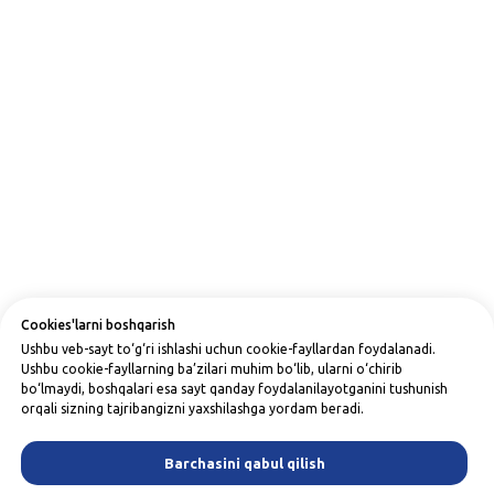
Cookies'larni boshqarish
Ushbu veb-sayt to‘g‘ri ishlashi uchun cookie-fayllardan foydalanadi.
Ushbu cookie-fayllarning ba’zilari muhim bo‘lib, ularni o‘chirib
bo‘lmaydi, boshqalari esa sayt qanday foydalanilayotganini tushunish
orqali sizning tajribangizni yaxshilashga yordam beradi.
Barchasini qabul qilish