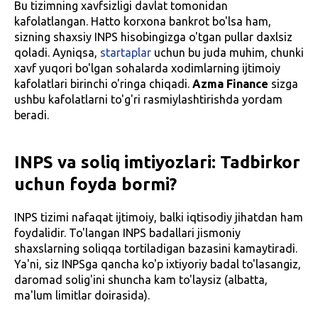
Bu tizimning xavfsizligi davlat tomonidan
kafolatlangan. Hatto korxona bankrot bo'lsa ham,
sizning shaxsiy INPS hisobingizga o'tgan pullar daxlsiz
qoladi. Ayniqsa,
startaplar
uchun bu juda muhim, chunki
xavf yuqori bo'lgan sohalarda xodimlarning ijtimoiy
kafolatlari birinchi o'ringa chiqadi.
Azma Finance
sizga
ushbu kafolatlarni to'g'ri rasmiylashtirishda yordam
beradi.
INPS va soliq imtiyozlari: Tadbirkor
uchun foyda bormi?
INPS tizimi nafaqat ijtimoiy, balki iqtisodiy jihatdan ham
foydalidir. To'langan INPS badallari jismoniy
shaxslarning soliqqa tortiladigan bazasini kamaytiradi.
Ya'ni, siz INPSga qancha ko'p ixtiyoriy badal to'lasangiz,
daromad solig'ini shuncha kam to'laysiz (albatta,
ma'lum limitlar doirasida).