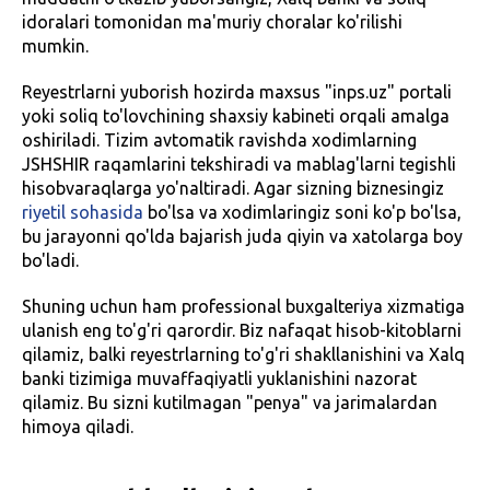
idoralari tomonidan ma'muriy choralar ko'rilishi
mumkin.
Reyestrlarni yuborish hozirda maxsus "inps.uz" portali
yoki soliq to'lovchining shaxsiy kabineti orqali amalga
oshiriladi. Tizim avtomatik ravishda xodimlarning
JSHSHIR raqamlarini tekshiradi va mablag'larni tegishli
hisobvaraqlarga yo'naltiradi. Agar sizning biznesingiz
riyetil sohasida
bo'lsa va xodimlaringiz soni ko'p bo'lsa,
bu jarayonni qo'lda bajarish juda qiyin va xatolarga boy
bo'ladi.
Shuning uchun ham professional buxgalteriya xizmatiga
ulanish eng to'g'ri qarordir. Biz nafaqat hisob-kitoblarni
qilamiz, balki reyestrlarning to'g'ri shakllanishini va Xalq
banki tizimiga muvaffaqiyatli yuklanishini nazorat
qilamiz. Bu sizni kutilmagan "penya" va jarimalardan
himoya qiladi.