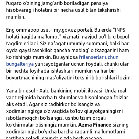
fuqaro o'zining jamg'arib boriladigan pensiya
hisobvarag'i holatini bir necha usul bilan tekshirishi
mumkin.
Eng ommabop usul - my.gov.uz portali. Bu erda "INPS
holati haqida ma'lumot" xizmati mavjud bo'lib, u bepul
taqdim etiladi. Siz nafaqat umumiy summani, balki har
oyda qaysi tashkilot qancha mablag' o'tkazganini ham
ko'rishingiz mumkin. Bu ayniqsa
frilanserlar uchun
buxgalteriya
yuritayotganlar uchun foydali, chunki ular
bir nechta loyihada ishlashlari mumkin va har bir
buyurtmachining mas'uliyatini tekshirib borishlari lozim.
Yana bir usul - Xalq bankining mobil ilovasi. Unda real
vaqt rejimida barcha tushumlar va hisoblangan foizlar
aks etadi. Agar siz tadbirkor bo'lsangiz va
xodimlaringizga o'z vaqtida to'lov qilayotganingizni
isbotlamoqchi bo'lsangiz, ushbu tizim orqali
ko'chirmalar olishingiz mumkin.
Azma Finance
sizning
xodimlaringiz bo'yicha barcha raqamli ma'lumotlarni
tartibga soladi, shunda sizda hech qachon