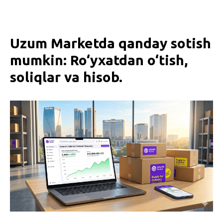
Uzum Marketda qanday sotish
mumkin: Ro‘yxatdan o‘tish,
soliqlar va hisob.