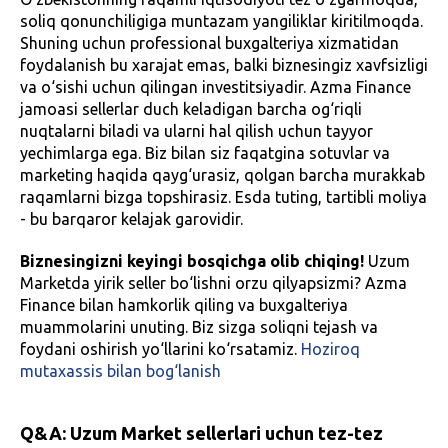
soliq qonunchiligiga muntazam yangiliklar kiritilmoqda.
Shuning uchun professional buxgalteriya xizmatidan
foydalanish bu xarajat emas, balki biznesingiz xavfsizligi
va o‘sishi uchun qilingan investitsiyadir. Azma Finance
jamoasi sellerlar duch keladigan barcha og‘riqli
nuqtalarni biladi va ularni hal qilish uchun tayyor
yechimlarga ega. Biz bilan siz faqatgina sotuvlar va
marketing haqida qayg‘urasiz, qolgan barcha murakkab
raqamlarni bizga topshirasiz. Esda tuting, tartibli moliya
- bu barqaror kelajak garovidir.
Biznesingizni keyingi bosqichga olib chiqing!
Uzum
Marketda yirik seller bo‘lishni orzu qilyapsizmi? Azma
Finance bilan hamkorlik qiling va buxgalteriya
muammolarini unuting. Biz sizga soliqni tejash va
foydani oshirish yo‘llarini ko‘rsatamiz.
Hoziroq
mutaxassis bilan bog‘lanish
Q&A: Uzum Market sellerlari uchun tez-tez