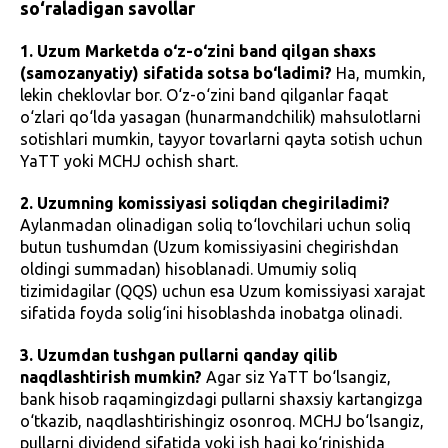
so‘raladigan savollar
1. Uzum Marketda o‘z-o‘zini band qilgan shaxs
(samozanyatiy) sifatida sotsa bo‘ladimi?
Ha, mumkin,
lekin cheklovlar bor. O‘z-o‘zini band qilganlar faqat
o‘zlari qo‘lda yasagan (hunarmandchilik) mahsulotlarni
sotishlari mumkin, tayyor tovarlarni qayta sotish uchun
YaTT yoki MCHJ ochish shart.
2. Uzumning komissiyasi soliqdan chegiriladimi?
Aylanmadan olinadigan soliq to‘lovchilari uchun soliq
butun tushumdan (Uzum komissiyasini chegirishdan
oldingi summadan) hisoblanadi. Umumiy soliq
tizimidagilar (QQS) uchun esa Uzum komissiyasi xarajat
sifatida foyda solig‘ini hisoblashda inobatga olinadi.
3. Uzumdan tushgan pullarni qanday qilib
naqdlashtirish mumkin?
Agar siz YaTT bo‘lsangiz,
bank hisob raqamingizdagi pullarni shaxsiy kartangizga
o‘tkazib, naqdlashtirishingiz osonroq. MCHJ bo‘lsangiz,
pullarni dividend sifatida yoki ish haqi ko‘rinishida