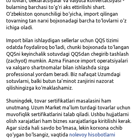
to‘lovlari, deklaratsiyalar va valyuta konvertatsiyasi -
bularning barchasi to‘g‘ri aks ettirilishi shart.
O‘zbekiston qonunchiligi bo‘yicha, import qilingan
tovarning tan narxi bojxonadagi barcha to‘lovlarni o‘z
ichiga oladi.
Import bilan ishlaydigan sellerlar uchun QQS tizimi
odatda foydaliroq bo‘ladi, chunki bojxonada to‘langan
QQSni keyinchalik sotuvdagi QQSdan chegirib tashlash
(zachyot) mumkin. Azma Finance import operatsiyalari
va xalqaro shartnomalar bilan ishlashda sizga
professional yordam beradi. Biz nafaqat Uzumdagi
sotuvlarni, balki butun ta’minot zanjirini nazorat
qilishingizga ko‘maklashamiz.
Shuningdek, tovar sertifikatlari masalasini ham
unutmang. Uzum Market ma’lum turdagi tovarlar uchun
muvofiqlik sertifikatlarini talab qiladi. Ushbu hujjatlarni
olish xarajatlari ham biznes xarajatlariga kiritilishi kerak.
Agar sizda hali savdo bo‘lmasa, lekin korxona ochib
qo‘ygan bo‘lsangiz, vaqtida
nolevoy hisobotlarni