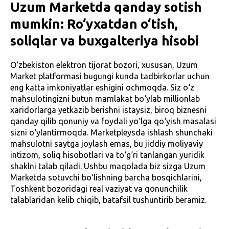
Uzum Marketda qanday sotish
mumkin: Ro‘yxatdan o‘tish,
soliqlar va buxgalteriya hisobi
O‘zbekiston elektron tijorat bozori, xususan, Uzum
Market platformasi bugungi kunda tadbirkorlar uchun
eng katta imkoniyatlar eshigini ochmoqda. Siz o‘z
mahsulotingizni butun mamlakat bo‘ylab millionlab
xaridorlarga yetkazib berishni istaysiz, biroq biznesni
qanday qilib qonuniy va foydali yo‘lga qo‘yish masalasi
sizni o‘ylantirmoqda. Marketpleysda ishlash shunchaki
mahsulotni saytga joylash emas, bu jiddiy moliyaviy
intizom, soliq hisobotlari va to‘g‘ri tanlangan yuridik
shaklni talab qiladi. Ushbu maqolada biz sizga Uzum
Marketda sotuvchi bo‘lishning barcha bosqichlarini,
Toshkent bozoridagi real vaziyat va qonunchilik
talablaridan kelib chiqib, batafsil tushuntirib beramiz.