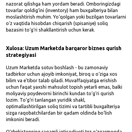
nazorat qilishga ham yordam beradi. Omboringizdagi
tovarlar qoldig‘ini (inventory) ham buxgalteriya bilan
moslashtirish muhim. Yo‘qolgan yoki buzilgan tovarlarni
o‘z vaqtida hisobdan chiqarish (spisaniye) soliq
bazasini to‘g‘ri shakllantirish uchun kerak.
Xulosa: Uzum Marketda barqaror biznes qurish
strategiyasi
Uzum Marketda sotuv boshlash - bu zamonaviy
tadbirkor uchun ajoyib imkoniyat, biroq u o‘ziga xos
bilim va e’tibor talab qiladi. Muvaffaqiyatga erishish
uchun faqat yaxshi mahsulot topish yetarli emas, balki
moliyaviy poydevorni birinchi kundan to‘g‘ri qurish
lozim. To‘g‘ri tanlangan yuridik shakl,
optimallashtirilgan soliq tizimi va tartibli buxgalteriya
sizga raqobatchilardan bir qadam oldinda bo‘lish
imkonini beradi.
O‘zbekistonning raqamli iqtisodiyoti tez o‘zgarmoqda,