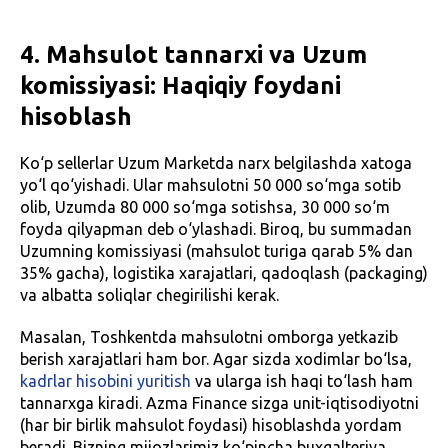
4. Mahsulot tannarxi va Uzum
komissiyasi: Haqiqiy foydani
hisoblash
Ko‘p sellerlar Uzum Marketda narx belgilashda xatoga
yo‘l qo‘yishadi. Ular mahsulotni 50 000 so‘mga sotib
olib, Uzumda 80 000 so‘mga sotishsa, 30 000 so‘m
foyda qilyapman deb o‘ylashadi. Biroq, bu summadan
Uzumning komissiyasi (mahsulot turiga qarab 5% dan
35% gacha), logistika xarajatlari, qadoqlash (packaging)
va albatta soliqlar chegirilishi kerak.
Masalan, Toshkentda mahsulotni omborga yetkazib
berish xarajatlari ham bor. Agar sizda xodimlar bo‘lsa,
kadrlar hisobini yuritish
va ularga ish haqi to‘lash ham
tannarxga kiradi. Azma Finance sizga unit-iqtisodiyotni
(har bir birlik mahsulot foydasi) hisoblashda yordam
beradi. Bizning mijozlarimiz ko‘pincha buxgalteriya