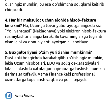
olishingiz mumkin, bu esa qo‘shimcha soliqlarni keltirib
chiqaradi.
4. Har bir mahsulot uchun alohida hisob-faktura
kerakmi?
Ha, Uzumga tovar yuborayotganingizda siz
"Yo‘l varaqasi" (Nakladnaya) yoki elektron hisob-faktura
rasmiylashtirishingiz kerak. Bu tovarning sizga tegishli
ekanligini va qonuniy sotilayotganini isbotlaydi.
5. Buxgalteriyani o‘zim yuritishim mumkinmi?
Dastlabki bosqichda harakat qilib ko‘rishingiz mumkin,
lekin Uzum hisobotlari, EDO va soliq deklaratsiyalari
bilan ishlashda xatolar juda qimmatga tushishi mumkin
(jarimalar tufayli). Azma Finance kabi professional
xizmatlarga topshirish vaqtni va pulni tejaydi.
Azma Finance