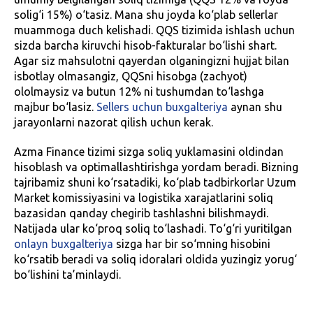
solig‘i 15%) o‘tasiz. Mana shu joyda ko‘plab sellerlar
muammoga duch kelishadi. QQS tizimida ishlash uchun
sizda barcha kiruvchi hisob-fakturalar bo‘lishi shart.
Agar siz mahsulotni qayerdan olganingizni hujjat bilan
isbotlay olmasangiz, QQSni hisobga (zachyot)
ololmaysiz va butun 12% ni tushumdan to‘lashga
majbur bo‘lasiz.
Sellers uchun buxgalteriya
aynan shu
jarayonlarni nazorat qilish uchun kerak.
Azma Finance tizimi sizga soliq yuklamasini oldindan
hisoblash va optimallashtirishga yordam beradi. Bizning
tajribamiz shuni ko‘rsatadiki, ko‘plab tadbirkorlar Uzum
Market komissiyasini va logistika xarajatlarini soliq
bazasidan qanday chegirib tashlashni bilishmaydi.
Natijada ular ko‘proq soliq to‘lashadi. To‘g‘ri yuritilgan
onlayn buxgalteriya
sizga har bir so‘mning hisobini
ko‘rsatib beradi va soliq idoralari oldida yuzingiz yorug‘
bo‘lishini ta’minlaydi.