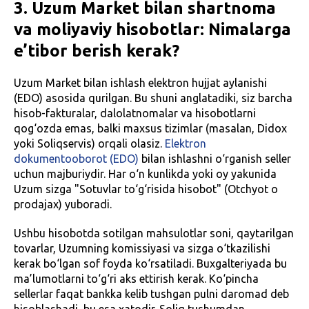
3. Uzum Market bilan shartnoma
va moliyaviy hisobotlar: Nimalarga
e’tibor berish kerak?
Uzum Market bilan ishlash elektron hujjat aylanishi
(EDO) asosida qurilgan. Bu shuni anglatadiki, siz barcha
hisob-fakturalar, dalolatnomalar va hisobotlarni
qog‘ozda emas, balki maxsus tizimlar (masalan, Didox
yoki Soliqservis) orqali olasiz.
Elektron
dokumentooborot (EDO)
bilan ishlashni o‘rganish seller
uchun majburiydir. Har o‘n kunlikda yoki oy yakunida
Uzum sizga "Sotuvlar to‘g‘risida hisobot" (Otchyot o
prodajax) yuboradi.
Ushbu hisobotda sotilgan mahsulotlar soni, qaytarilgan
tovarlar, Uzumning komissiyasi va sizga o‘tkazilishi
kerak bo‘lgan sof foyda ko‘rsatiladi. Buxgalteriyada bu
ma’lumotlarni to‘g‘ri aks ettirish kerak. Ko‘pincha
sellerlar faqat bankka kelib tushgan pulni daromad deb
hisoblashadi, bu esa xatodir. Soliq tushumdan