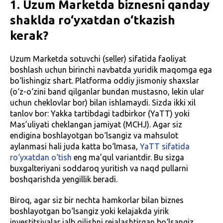
1. Uzum Marketda biznesni qanday
shaklda ro‘yxatdan o‘tkazish
kerak?
Uzum Marketda sotuvchi (seller) sifatida faoliyat
boshlash uchun birinchi navbatda yuridik maqomga ega
bo‘lishingiz shart. Platforma oddiy jismoniy shaxslar
(o‘z-o‘zini band qilganlar bundan mustasno, lekin ular
uchun cheklovlar bor) bilan ishlamaydi. Sizda ikki xil
tanlov bor: Yakka tartibdagi tadbirkor (YaTT) yoki
Mas’uliyati cheklangan jamiyat (MCHJ). Agar siz
endigina boshlayotgan bo‘lsangiz va mahsulot
aylanmasi hali juda katta bo‘lmasa,
YaTT sifatida
ro‘yxatdan o‘tish
eng ma’qul variantdir. Bu sizga
buxgalteriyani soddaroq yuritish va naqd pullarni
boshqarishda yengillik beradi.
Biroq, agar siz bir nechta hamkorlar bilan biznes
boshlayotgan bo‘lsangiz yoki kelajakda yirik
investitsiyalar jalb qilishni rejalashtirgan bo‘lsangiz,