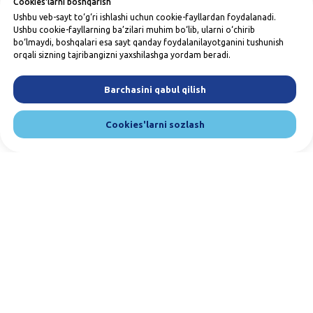
Cookies'larni boshqarish
Ushbu veb-sayt to‘g‘ri ishlashi uchun cookie-fayllardan foydalanadi.
Ushbu cookie-fayllarning ba’zilari muhim bo‘lib, ularni o‘chirib
bo‘lmaydi, boshqalari esa sayt qanday foydalanilayotganini tushunish
orqali sizning tajribangizni yaxshilashga yordam beradi.
Barchasini qabul qilish
Cookies'larni sozlash
Bizga yozing va qo'ng'iroq qiling. Biz