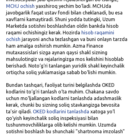
MCHJ ochish
yaxshiroq yechim bo‘ladi. MCHJda
javobgarlik faqat ustav fondi bilan cheklanadi, bu esa
xavflarni kamaytiradi. Shuni yodda tutingki, Uzum
Marketda sotishni boshlashdan oldin bankda hisob
raqami ochishingiz kerak. Hozirda
hisob raqamini
ochish
jarayoni ancha tezlashgan va buni onlayn tarzda
ham amalga oshirish mumkin. Azma Finance
mutaxassislari sizga aynan qaysi shakl sizning
mahsulotingiz va rejalaringizga mos kelishini hisoblab
berishadi. Noto‘g‘ri tanlangan yuridik shakl keyinchalik
ortiqcha soliq yuklamasiga sabab bo‘lishi mumkin.
Bundan tashqari, faoliyat turini belgilashda OKED
kodlarini to‘g‘ri tanlash o‘ta muhim. Chakana savdo
uchun mo‘ljallangan kodlarni tanlashda adashmaslik
kerak, chunki bu sizning soliq stavkangizga bevosita
ta’sir qiladi.
OKED kodlarini tanlashda
xatoga yo‘l
qo‘yish keyinchalik soliq inspeksiyasi bilan
tushunmovchiliklarga olib kelishi mumkin. Uzumda
sotishni boshlash bu shunchaki "shartnoma imzolash"