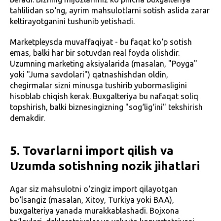
tahlilidan so‘ng, ayrim mahsulotlarni sotish aslida zarar
keltirayotganini tushunib yetishadi.
Marketpleysda muvaffaqiyat - bu faqat ko‘p sotish
emas, balki har bir sotuvdan real foyda olishdir.
Uzumning marketing aksiyalarida (masalan, "Poyga"
yoki "Juma savdolari") qatnashishdan oldin,
chegirmalar sizni minusga tushirib yubormasligini
hisoblab chiqish kerak. Buxgalteriya bu nafaqat soliq
topshirish, balki biznesingizning "sog‘lig‘ini" tekshirish
demakdir.
5. Tovarlarni import qilish va
Uzumda sotishning nozik jihatlari
Agar siz mahsulotni o‘zingiz import qilayotgan
bo‘lsangiz (masalan, Xitoy, Turkiya yoki BAA),
buxgalteriya yanada murakkablashadi. Bojxona