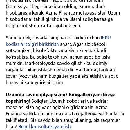
(komissiya chegirilmasidan oldingi summadan)
hisoblanishi kerak. Azma Finance mutaxassislari Uzum
hisobotlarini tahlil qilishda va ularni soliq bazasiga
to‘g‘ri kiritishda katta tajribaga ega.
Shuningdek, tovarlarning har bir birligi uchun
IKPU
kodlarini to‘g‘ri biriktirish
shart. Agar siz chexol
sotsangiz-u, hisob-fakturada kiyim-kechak kodi
ko‘rsatilsa, bu soliq tekshiruvi uchun asos bo‘lishi
mumkin. Marketpleysda savdo qilish - bu doimiy
raqamlar bilan ishlash demakdir. Har bir qaytarilgan
tovar (vozvrat) ham buxgalteriyada aks etishi va soliq
bazasini kamaytirishi lozim.
Uzumda savdo qilyapsizmi? Buxgalteriyani bizga
topshiring!
Soliqlar, Uzum hisobotlari va kadrlar
masalasi sizning vaqtingizni o‘g‘irlamasin. Azma
Finance sellerlar uchun maxsus buxgalteriya yechimlarini
taklif etadi. Siz savdo bilan shug‘ullaning, biz raqamlar
bilan!
Bepul konsultatsiya olish