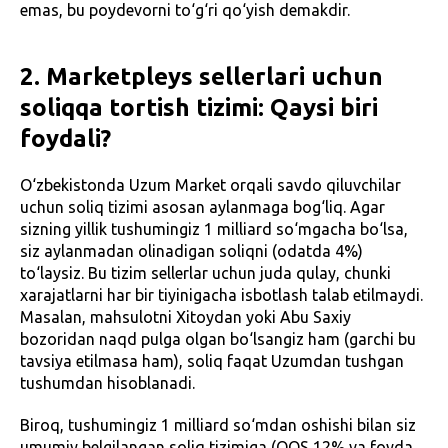
emas, bu poydevorni to‘g‘ri qo‘yish demakdir.
2. Marketpleys sellerlari uchun
soliqqa tortish tizimi: Qaysi biri
foydali?
O‘zbekistonda Uzum Market orqali savdo qiluvchilar
uchun soliq tizimi asosan aylanmaga bog‘liq. Agar
sizning yillik tushumingiz 1 milliard so‘mgacha bo‘lsa,
siz aylanmadan olinadigan soliqni (odatda 4%)
to‘laysiz. Bu tizim sellerlar uchun juda qulay, chunki
xarajatlarni har bir tiyinigacha isbotlash talab etilmaydi.
Masalan, mahsulotni Xitoydan yoki Abu Saxiy
bozoridan naqd pulga olgan bo‘lsangiz ham (garchi bu
tavsiya etilmasa ham), soliq faqat Uzumdan tushgan
tushumdan hisoblanadi.
Biroq, tushumingiz 1 milliard so‘mdan oshishi bilan siz
umumiy belgilangan soliq tizimiga (QQS 12% va foyda