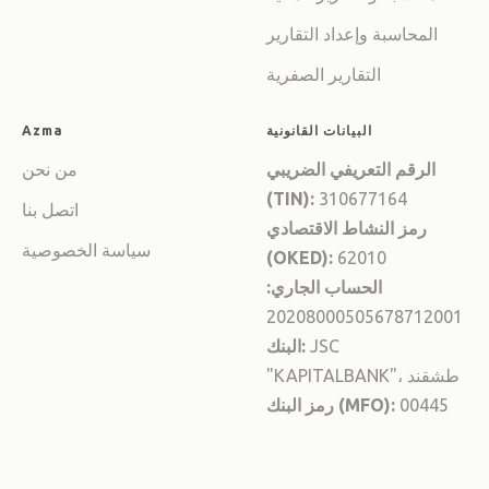
المحاسبة وإعداد التقارير
التقارير الصفرية
البيانات القانونية
Azma
الرقم التعريفي الضريبي
من نحن
(TIN):
310677164
اتصل بنا
رمز النشاط الاقتصادي
سياسة الخصوصية
(OKED):
62010
الحساب الجاري:
20208000505678712001
JSC
البنك:
"KAPITALBANK"، طشقند
00445
رمز البنك (MFO):