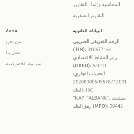
المحاسبة وإعداد التقارير
التقارير الصفرية
البيانات القانونية
Azma
الرقم التعريفي الضريبي
من نحن
(TIN):
310677164
اتصل بنا
رمز النشاط الاقتصادي
سياسة الخصوصية
(OKED):
62010
الحساب الجاري:
20208000505678712001
JSC
البنك:
"KAPITALBANK"، طشقند
00445
رمز البنك (MFO):