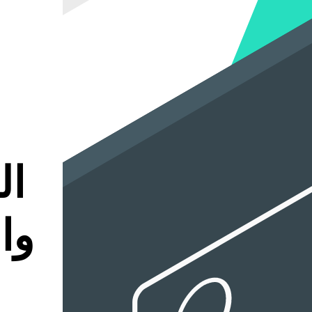
ال
وا